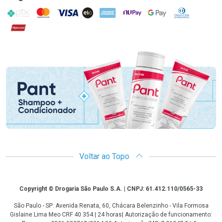
PIX
MasterCard
VISA
ELO
AMEX
NuPay
Google Pay
Diners Club
Hipercard
Promoção em Destaque
Voltar ao Topo
Copyright
Copyright © Drogaria São Paulo S.A. | CNPJ: 61.412.110/0565-33
São Paulo - SP: Avenida Renata, 60, Chácara Belenzinho - Vila Formosa
Gislaine Lima Meo CRF 40.354 | 24 horas| Autorização de funcionamento: