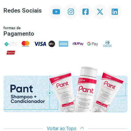
YouTube
Instagram
Facebook
Twitter
Linkedin
Redes Sociais
formas de
Pagamento
PIX
MasterCard
VISA
ELO
AMEX
NuPay
Google Pay
Diners Club
Hipercard
Promoção em Destaque
Voltar ao Topo