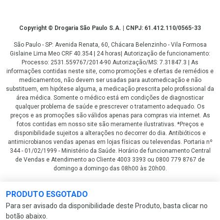
Copyright
Copyright © Drogaria São Paulo S.A. | CNPJ: 61.412.110/0565-33
São Paulo - SP: Avenida Renata, 60, Chácara Belenzinho - Vila Formosa
Gislaine Lima Meo CRF 40.354 | 24 horas| Autorização de funcionamento:
Processo: 2531.559767/2014-90 Autorização/MS: 7.31847.3 | As
informações contidas neste site, como promoções e ofertas de remédios e
medicamentos, não devem ser usadas para automedicação e não
substituem, em hipótese alguma, a medicação prescrita pelo profissional da
área médica. Somente o médico está em condições de diagnosticar
qualquer problema de saúde e prescrever o tratamento adequado. Os
preços e as promoções são válidos apenas para compras via internet. As
fotos contidas em nosso site são meramente ilustrativas. *Preços e
disponibilidade sujeitos a alterações no decorrer do dia. Antibióticos e
antimicrobianos vendas apenas em lojas físicas ou televendas. Portaria nº
344 - 01/02/1999 - Ministério da Saúde. Horário de funcionamento Central
de Vendas e Atendimento ao Cliente 4003 3393 ou 0800 779 8767 de
domingo a domingo das 08h00 às 20h00.
LGPD Aceite os Cookies
PRODUTO ESGOTADO
Para ser avisado da disponibilidade deste Produto, basta clicar no
botão abaixo.