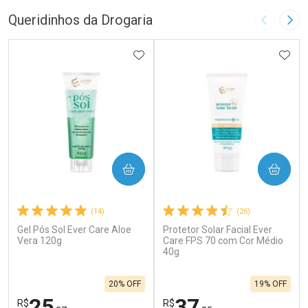
Queridinhos da Drogaria
Imagem A
Pró
ADICIONAR AOS FAVORITOS
ADIC
COMPRAR
COMPRAR
(14)
(26)
Gel Pós Sol Ever Care Aloe
Protetor Solar Facial Ever
Vera 120g
Care FPS 70 com Cor Médio
40g
20% OFF
19% OFF
25
37
R$
R$