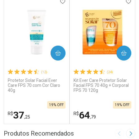
ADICIONAR AOS FAVORITOS
ADIC
COMPRAR
COMPRAR
(12)
(24)
Protetor Solar Facial Ever
Kit Ever Care Protetor Solar
Care FPS 70 com Cor Claro
Facial FPS 70 40g + Corporal
40g
FPS 70 120g
19% OFF
19% OFF
37
64
R$
R$
,25
,79
FECHAR
F
FECHAR
F
Produtos Recomendados
Imagem A
Pró