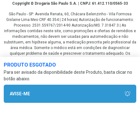
Copyright
Copyright © Drogaria São Paulo S.A. | CNPJ: 61.412.110/0565-33
São Paulo - SP: Avenida Renata, 60, Chácara Belenzinho - Vila Formosa
Gislaine Lima Meo CRF 40.354 | 24 horas| Autorização de funcionamento:
Processo: 2531.559767/2014-90 Autorização/MS: 7.31847.3 | As
informações contidas neste site, como promoções e ofertas de remédios e
medicamentos, não devem ser usadas para automedicação e não
substituem, em hipótese alguma, a medicação prescrita pelo profissional da
área médica. Somente o médico está em condições de diagnosticar
qualquer problema de saúde e prescrever o tratamento adequado. Os
preços e as promoções são válidos apenas para compras via internet. As
PRODUTO ESGOTADO
fotos contidas em nosso site são meramente ilustrativas. *Preços e
disponibilidade sujeitos a alterações no decorrer do dia. Antibióticos e
Para ser avisado da disponibilidade deste Produto, basta clicar no
antimicrobianos vendas apenas em lojas físicas ou televendas. Portaria nº
botão abaixo.
344 - 01/02/1999 - Ministério da Saúde. Horário de funcionamento Central
de Vendas e Atendimento ao Cliente 4003 3393 ou 0800 779 8767 de
domingo a domingo das 08h00 às 20h00.
AVISE-ME
LGPD Aceite os Cookies