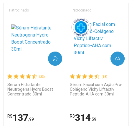
Laboratório
Laboratório
Por Menos
Por Menos
Patrocinado
Patrocinado
COMPRAR
COMPRAR
(33)
(18)
Sérum Hidratante
Sérum Facial com Ação Pró-
Ativar Desconto
Ativar Desconto
Neutrogena Hydro Boost
Colágeno Vichy Liftactiv
Concentrado 30ml
Comprar sem Desconto
Peptide-AHA com 30ml
Comprar sem Desconto
Por R$ 37,25/cada
Por R$ 64,79/cada
Comprar sem Desconto
Comprar sem Desconto
Por R$ 37,25/cada
Por R$ 64,79/cada
137
314
R$
R$
,99
,59