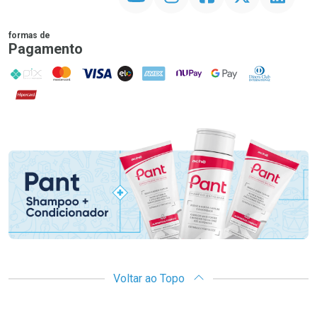
formas de
Pagamento
PIX
MasterCard
VISA
ELO
AMEX
NuPay
Google Pay
Diners Club
Hipercard
Promoção em Destaque
Voltar ao Topo