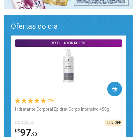
Ofertas do dia
DESC. LABORATÓRIO
COMPRAR
(79)
Hidratante Corporal Epidrat Corpo Intensivo 450g
25% OFF
R$ 129,90
97
R$
,90