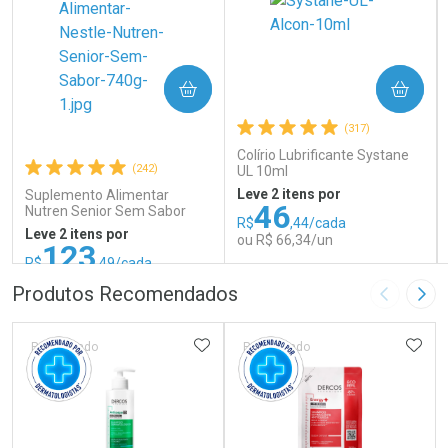
COMPRAR
COMPRAR
(317)
Colírio Lubrificante Systane
(242)
UL 10ml
Leve 2 itens por
Suplemento Alimentar
46
Nutren Senior Sem Sabor
R$
,44/cada
740g
Leve 2 itens por
ou R$ 66,34/un
123
R$
,49/cada
ou R$ 137,21/un
FECHAR
FECHAR
FEC
FEC
Produtos Recomendados
Imagem A
Pró
Laboratório
Laboratório
Por Menos
Por Menos
ADICIONAR AOS FAVORITOS
ADIC
Patrocinado
Patrocinado