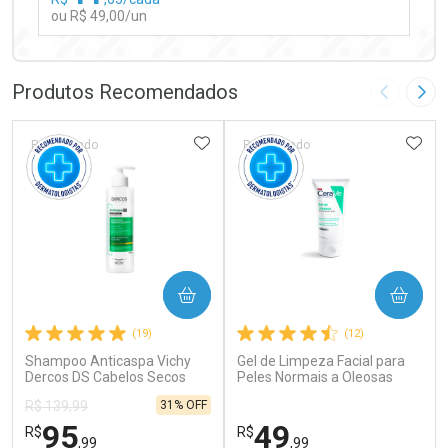
ou R$ 49,00/un
FECHAR
FECHAR
Laboratório
Por Menos
Produtos Recomendados
Imagem A
Pró
ADICIONAR AOS FAVORITOS
ADIC
Patrocinado
Patrocinado
Ativar Desconto
COMPRAR
COMPRAR
Comprar sem Desconto
Comprar sem Desconto
(19)
(12)
Por R$ 49,00/cada
Por R$ 49,00/cada
Shampoo Anticaspa Vichy
Gel de Limpeza Facial para
Dercos DS Cabelos Secos
Peles Normais a Oleosas
300g
CeraVe 60g
31% OFF
R$ 139,99
95
49
R$
R$
,99
,99