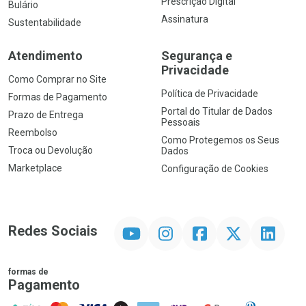
Prescrição Digital
Bulário
Assinatura
Sustentabilidade
Atendimento
Segurança e
Privacidade
Como Comprar no Site
Política de Privacidade
Formas de Pagamento
Portal do Titular de Dados
Prazo de Entrega
Pessoais
Reembolso
Como Protegemos os Seus
Troca ou Devolução
Dados
Marketplace
Configuração de Cookies
YouTube
Instagram
Facebook
Twitter
Linkedin
Redes Sociais
formas de
Pagamento
PIX
MasterCard
VISA
ELO
AMEX
NuPay
Google Pay
Diners Club