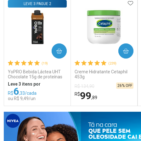
Comprar sem Desconto
Comprar sem Desconto
Comprar sem Desconto
Comprar sem Desconto
ADIC
LEVE 3 PAGUE 2
Por R$ 58,79/cada
Por R$ 105,99/cada
Por R$ 58,79/cada
Por R$ 105,99/cada
COMPRAR
COMPRAR
(19)
(239)
YoPRO Bebida Láctea UHT
Creme Hidratante Cetaphil
Chocolate 15g de proteínas
453g
250ml
Leve 3 itens por
26% OFF
R$ 134,90
6
99
R$
,33/cada
R$
,89
ou R$ 9,49/un
FECHAR
FECHAR
FEC
FEC
Laboratório
Laboratório
Por Menos
Por Menos