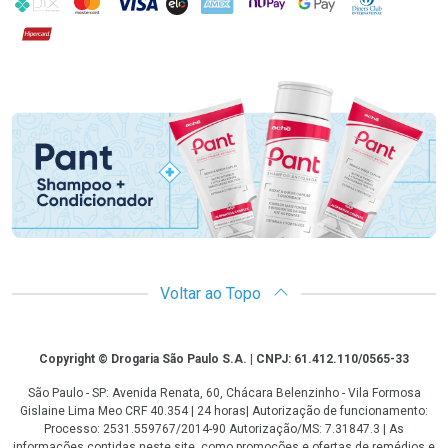
Hipercard
Promoção em Destaque
Voltar ao Topo
Copyright
Copyright © Drogaria São Paulo S.A. | CNPJ: 61.412.110/0565-33
São Paulo - SP: Avenida Renata, 60, Chácara Belenzinho - Vila Formosa
Gislaine Lima Meo CRF 40.354 | 24 horas| Autorização de funcionamento:
Processo: 2531.559767/2014-90 Autorização/MS: 7.31847.3 | As
informações contidas neste site, como promoções e ofertas de remédios e