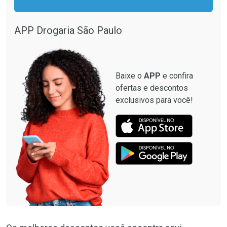
Comprar sem Desconto
Comprar sem Desconto
Por R$ 12,93/cada
Por R$ 87,99/cada
Por R$ 12,93/cada
Por R$ 87,99/cada
APP Drogaria São Paulo
Baixe o
APP
e confira
ofertas e descontos
exclusivos para você!