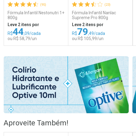
(95)
(23)
Fórmula Infantil Nestonutri 1+
Fórmula Infantil Nanlac
800g
Supreme Pro 800g
Leve 2 itens por
Leve 2 itens por
44
79
R$
,09/cada
R$
,49/cada
ou R$ 58,79/un
ou R$ 105,99/un
FECHAR
FECHAR
FEC
FEC
Laboratório
Laboratório
Por Menos
Por Menos
Ativar Desconto
Ativar Desconto
Aproveite Também!