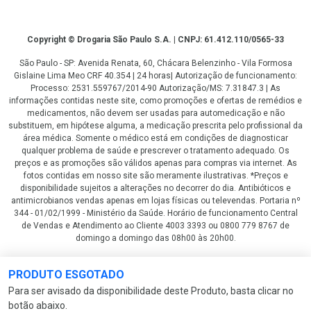
Copyright
Copyright © Drogaria São Paulo S.A. | CNPJ: 61.412.110/0565-33
São Paulo - SP: Avenida Renata, 60, Chácara Belenzinho - Vila Formosa
Gislaine Lima Meo CRF 40.354 | 24 horas| Autorização de funcionamento:
Processo: 2531.559767/2014-90 Autorização/MS: 7.31847.3 | As
informações contidas neste site, como promoções e ofertas de remédios e
medicamentos, não devem ser usadas para automedicação e não
substituem, em hipótese alguma, a medicação prescrita pelo profissional da
área médica. Somente o médico está em condições de diagnosticar
qualquer problema de saúde e prescrever o tratamento adequado. Os
preços e as promoções são válidos apenas para compras via internet. As
fotos contidas em nosso site são meramente ilustrativas. *Preços e
disponibilidade sujeitos a alterações no decorrer do dia. Antibióticos e
antimicrobianos vendas apenas em lojas físicas ou televendas. Portaria nº
344 - 01/02/1999 - Ministério da Saúde. Horário de funcionamento Central
de Vendas e Atendimento ao Cliente 4003 3393 ou 0800 779 8767 de
domingo a domingo das 08h00 às 20h00.
LGPD Aceite os Cookies
PRODUTO ESGOTADO
Para ser avisado da disponibilidade deste Produto, basta clicar no
botão abaixo.