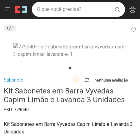
Drogaria São Paulo
Menu
Aces
Ir direto para a home
O que você precisa?
V
i
BUSCAR
Navegue pela página
Ir direto para o conteúdo
Faça a sua busca
Ir direto para a busca
Ir direto para a conta
AD
1
/ 1
Ir direto para a ajuda
Ir direto para a notificações
Ir direto para o carrinho
Ir direto para o menu
Breadcrumb
Sabonete
nenhuma avaliação
0
Kit Sabonetes em Barra Vyvedas
Capim Limão e Lavanda 3 Unidades
779040
Kit Sabonetes em Barra Vyvedas Capim Limão e Lavanda 3
Unidades