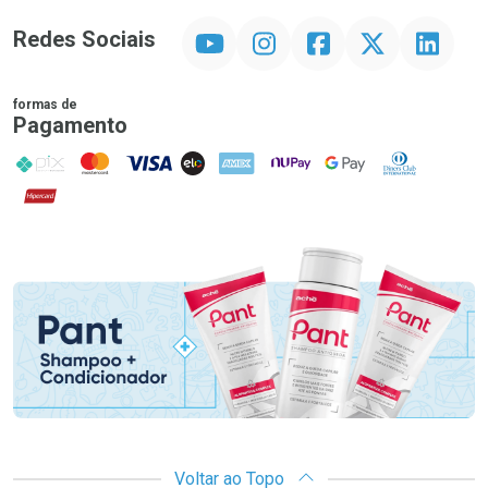
YouTube
Instagram
Facebook
Twitter
Linkedin
Redes Sociais
formas de
Pagamento
PIX
MasterCard
VISA
ELO
AMEX
NuPay
Google Pay
Diners Club
Hipercard
Promoção em Destaque
Voltar ao Topo