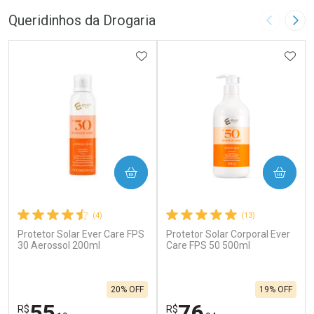
Queridinhos da Drogaria
Imagem A
Pró
ADICIONAR AOS FAVORITOS
ADIC
COMPRAR
COMPRAR
(4)
(13)
Protetor Solar Ever Care FPS
Protetor Solar Corporal Ever
30 Aerossol 200ml
Care FPS 50 500ml
20% OFF
19% OFF
55
76
R$
R$