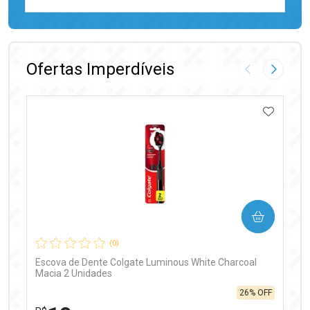
FECHAR
FECHAR
Laboratório
Por Menos
Ofertas Imperdíveis
Imagem Anter
Próxima
ADICIO
Ativar Desconto
COMPRAR
Comprar sem Desconto
Comprar sem Desconto
Por R$ 97,90/cada
Por R$ 97,90/cada
(0)
Escova de Dente Colgate Luminous White Charcoal
Macia 2 Unidades
26% OFF