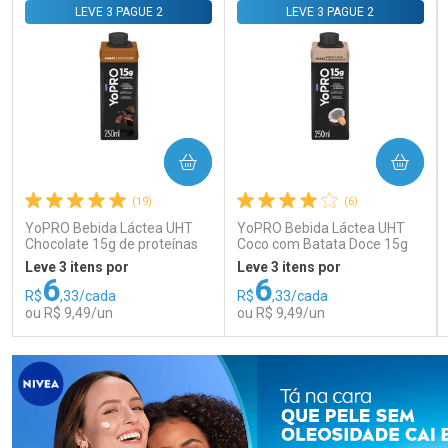
Comprar sem Desconto
Comprar sem Desconto
Comprar sem Desconto
Comprar sem Desconto
LEVE 3 PAGUE 2
LEVE 3 PAGUE 2
Por R$ 140,99/cada
Por R$ 58,79/cada
Por R$ 140,99/cada
Por R$ 58,79/cada
COMPRAR
COMPRAR
(19)
(6)
YoPRO Bebida Láctea UHT
YoPRO Bebida Láctea UHT
Chocolate 15g de proteínas
Coco com Batata Doce 15g
250ml
de proteínas 250ml
Leve 3 itens por
Leve 3 itens por
6
6
R$
,33/cada
R$
,33/cada
ou R$ 9,49/un
ou R$ 9,49/un
FECHAR
FECHAR
FEC
FEC
Laboratório
Laboratório
Por Menos
Por Menos