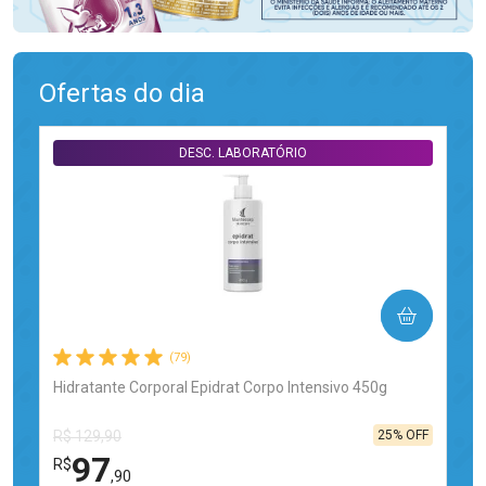
Ofertas do dia
DESC. LABORATÓRIO
COMPRAR
(79)
Hidratante Corporal Epidrat Corpo Intensivo 450g
25% OFF
R$ 129,90
97
R$
,90