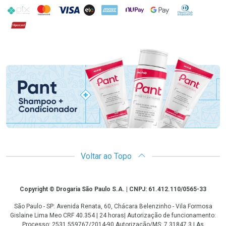
PIX
MasterCard
VISA
ELO
AMEX
NuPay
Google Pay
Diners Club
Hipercard
Promoção em Destaque
Voltar ao Topo
Copyright
Copyright © Drogaria São Paulo S.A. | CNPJ: 61.412.110/0565-33
São Paulo - SP: Avenida Renata, 60, Chácara Belenzinho - Vila Formosa
Gislaine Lima Meo CRF 40.354 | 24 horas| Autorização de funcionamento:
Processo: 2531.559767/2014-90 Autorização/MS: 7.31847.3 | As