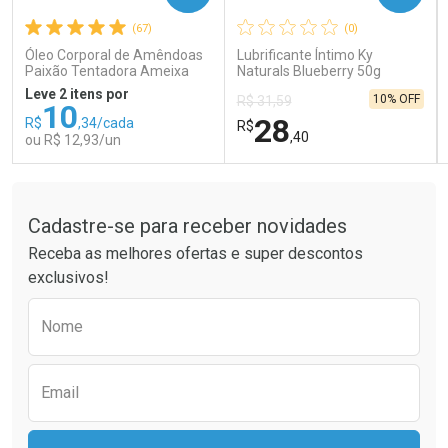
(67)
(0)
Comprar sem Desconto
Comprar sem Desconto
Comprar sem Desconto
Comprar sem Desconto
Óleo Corporal de Amêndoas
Lubrificante Íntimo Ky
Por R$ 41,99/cada
Por R$ 66,83/cada
Por R$ 41,99/cada
Por R$ 66,83/cada
Paixão Tentadora Ameixa
Naturals Blueberry 50g
Rubi 100ml
Leve 2 itens por
10% OFF
R$ 31,59
10
28
R$
,34/cada
R$
,40
ou R$ 12,93/un
Tudo sobre a Drogaria São Paulo
FECHAR
FECHAR
FEC
FEC
Laboratório
Laboratório
Por Menos
Por Menos
Cadastre-se para receber novidades
Receba as melhores ofertas e super descontos
exclusivos!
Preencha o formulário abaixo para receber 
Nome
Email
Ativar Desconto
Ativar Desconto