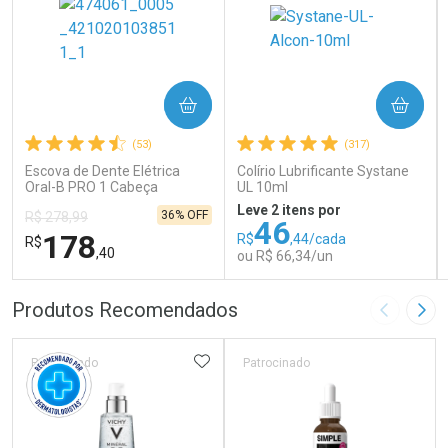
COMPRAR
COMPRAR
(53)
(317)
Escova de Dente Elétrica
Colírio Lubrificante Systane
Oral-B PRO 1 Cabeça
UL 10ml
Redonda Recarregável 1
Leve 2 itens por
36% OFF
R$ 278,99
Unidade
46
178
R$
,44/cada
R$
,40
ou R$ 66,34/un
FECHAR
FECHAR
FEC
FEC
Produtos Recomendados
Imagem A
Pró
Laboratório
Laboratório
Por Menos
Por Menos
ADICIONAR AOS FAVORITOS
Patrocinado
Patrocinado