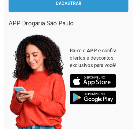
CADASTRAR
Comprar sem Desconto
Comprar sem Desconto
Comprar sem Desconto
Comprar sem Desconto
Por R$ 12,93/cada
Por R$ 28,40/cada
Por R$ 12,93/cada
Por R$ 28,40/cada
APP Drogaria São Paulo
Baixe o
APP
e confira
ofertas e descontos
exclusivos para você!