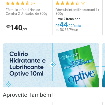
(19)
(95)
Fórmula Infantil Nanlac
Fórmula Infantil Nestonutri 1+
Comfor 2 Unidades de 800g
800g
Leve 2 itens por
44
140
R$
,09/cada
R$
,99
ou R$ 58,79/un
FECHAR
FECHAR
FEC
FEC
Laboratório
Laboratório
Por Menos
Por Menos
Ativar Desconto
Ativar Desconto
Aproveite Também!