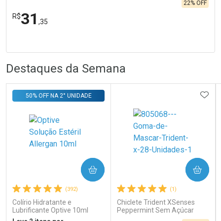
22% OFF
31
R$
,35
FECHA
FECHA
Laboratório
R
R
Por Menos
Destaques da Semana
ADIC
50% OFF NA 2° UNIDADE
Ativar Desconto
COMPRAR
COMPRAR
Comprar sem Desconto
Comprar sem Desconto
Por R$ 31,35/cada
Por R$ 31,35/cada
(392)
(1)
Colírio Hidratante e
Chiclete Trident XSenses
Lubrificante Optive 10ml
Peppermint Sem Açúcar
Garrafa 54g