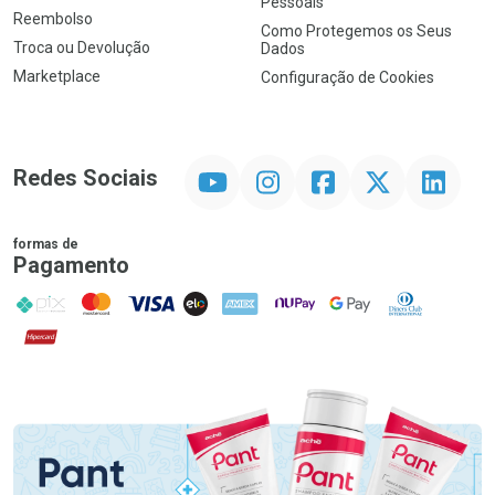
Pessoais
Reembolso
Como Protegemos os Seus
Troca ou Devolução
Dados
Marketplace
Configuração de Cookies
YouTube
Instagram
Facebook
Twitter
Linkedin
Redes Sociais
formas de
Pagamento
PIX
MasterCard
VISA
ELO
AMEX
NuPay
Google Pay
Diners Club
Hipercard
Promoção em Destaque