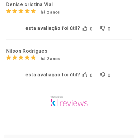
Denise cristina Vial
há 2 anos
esta avaliação foi útil?
0
0
Nilson Rodrigues
há 2 anos
esta avaliação foi útil?
0
0
Tudo sobre a Drogaria São Paulo