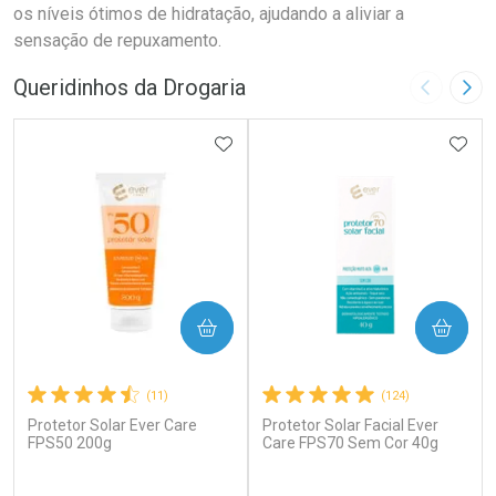
os níveis ótimos de hidratação, ajudando a aliviar a
sensação de repuxamento.
Queridinhos da Drogaria
Imagem A
Pró
ADICIONAR AOS FAVORITOS
ADIC
COMPRAR
COMPRAR
(11)
(124)
Protetor Solar Ever Care
Protetor Solar Facial Ever
FPS50 200g
Care FPS70 Sem Cor 40g