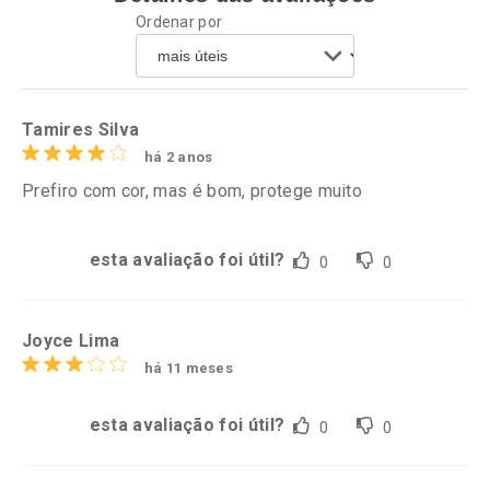
Ordenar por
Comprar sem Desconto
Comprar sem Desconto
Por R$ 82,99/cada
Por R$ 80,43/cada
Comprar sem Desconto
Comprar sem Desconto
Por R$ 82,99/cada
Por R$ 80,43/cada
Tamires Silva
há 2 anos
Prefiro com cor, mas é bom, protege muito
esta avaliação foi útil?
0
0
Joyce Lima
há 11 meses
esta avaliação foi útil?
0
0