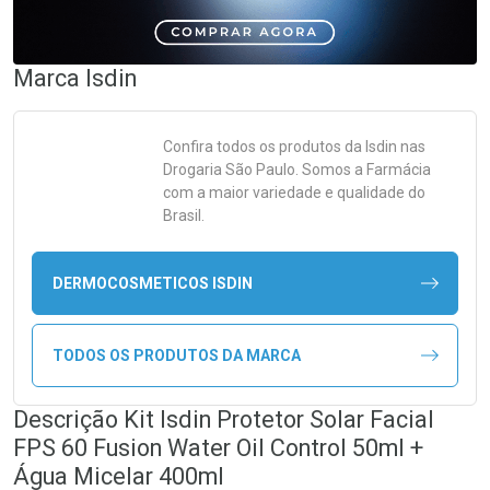
Marca
Isdin
Confira todos os produtos da
Isdin
nas
Drogaria São Paulo. Somos a Farmácia
com a maior variedade e qualidade do
Brasil.
DERMOCOSMETICOS ISDIN
TODOS OS PRODUTOS DA MARCA
Descrição Kit Isdin Protetor Solar Facial
FPS 60 Fusion Water Oil Control 50ml +
Água Micelar 400ml