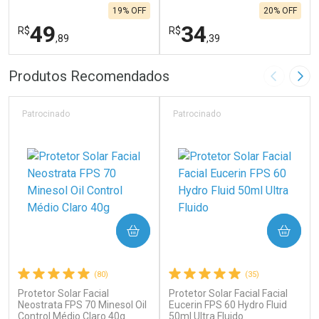
19% OFF
20% OFF
49
34
R$
R$
,89
,39
FECHAR
F
FECHAR
F
Produtos Recomendados
Imagem A
Pró
Laboratório
Laboratório
Por Menos
Por Menos
Patrocinado
Patrocinado
COMPRAR
COMPRAR
(80)
(35)
Protetor Solar Facial
Protetor Solar Facial Facial
Ativar Desconto
Ativar Desconto
Neostrata FPS 70 Minesol Oil
Eucerin FPS 60 Hydro Fluid
Control Médio Claro 40g
Comprar sem Desconto
50ml Ultra Fluido
Comprar sem Desconto