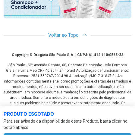
Voltar ao Topo
Copyright
Copyright © Drogaria São Paulo S.A. | CNPJ: 61.412.110/0565-33
São Paulo - SP: Avenida Renata, 60, Chácara Belenzinho - Vila Formosa
Gislaine Lima Meo CRF 40.354 | 24 horas| Autorização de funcionamento:
Processo: 2531.559767/2014-90 Autorização/MS: 7.31847.3 | As
informações contidas neste site, como promoções e ofertas de remédios e
medicamentos, não devem ser usadas para automedicação e não
substituem, em hipótese alguma, a medicação prescrita pelo profissional da
área médica. Somente o médico está em condições de diagnosticar
qualquer problema de saúde e prescrever o tratamento adequado. Os
preços e as promoções são válidos apenas para compras via internet. As
PRODUTO ESGOTADO
fotos contidas em nosso site são meramente ilustrativas. *Preços e
disponibilidade sujeitos a alterações no decorrer do dia. Antibióticos e
Para ser avisado da disponibilidade deste Produto, basta clicar no
antimicrobianos vendas apenas em lojas físicas ou televendas. Portaria nº
botão abaixo.
344 - 01/02/1999 - Ministério da Saúde. Horário de funcionamento Central