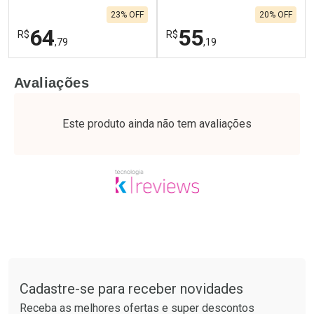
23% OFF
20% OFF
64
55
R$
R$
,79
,19
FECHAR
F
FECHAR
F
Avaliações
Laboratório
Laboratório
Por Menos
Por Menos
Este produto ainda não tem avaliações
Tudo sobre a Drogaria São Paulo
Cadastre-se para receber novidades
Ativar Desconto
Ativar Desconto
Receba as melhores ofertas e super descontos