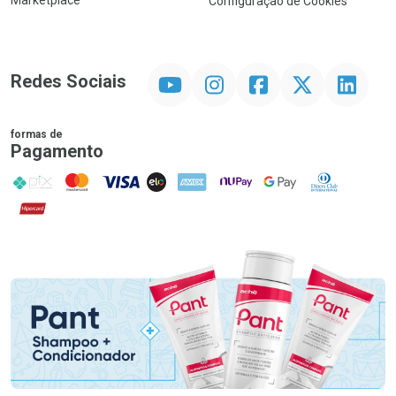
Marketplace
Configuração de Cookies
YouTube
Instagram
Facebook
Twitter
Linkedin
Redes Sociais
formas de
Pagamento
PIX
MasterCard
VISA
ELO
AMEX
NuPay
Google Pay
Diners Club
Hipercard
Promoção em Destaque