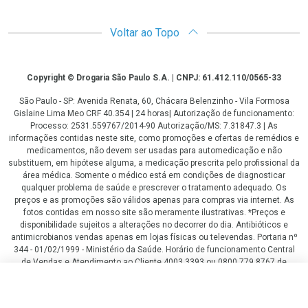
Voltar ao Topo
Copyright
Copyright © Drogaria São Paulo S.A. | CNPJ: 61.412.110/0565-33
São Paulo - SP: Avenida Renata, 60, Chácara Belenzinho - Vila Formosa
Gislaine Lima Meo CRF 40.354 | 24 horas| Autorização de funcionamento:
Processo: 2531.559767/2014-90 Autorização/MS: 7.31847.3 | As
informações contidas neste site, como promoções e ofertas de remédios e
medicamentos, não devem ser usadas para automedicação e não
substituem, em hipótese alguma, a medicação prescrita pelo profissional da
área médica. Somente o médico está em condições de diagnosticar
qualquer problema de saúde e prescrever o tratamento adequado. Os
preços e as promoções são válidos apenas para compras via internet. As
fotos contidas em nosso site são meramente ilustrativas. *Preços e
disponibilidade sujeitos a alterações no decorrer do dia. Antibióticos e
antimicrobianos vendas apenas em lojas físicas ou televendas. Portaria nº
344 - 01/02/1999 - Ministério da Saúde. Horário de funcionamento Central
de Vendas e Atendimento ao Cliente 4003 3393 ou 0800 779 8767 de
domingo a domingo das 08h00 às 20h00.
R$ 429,64
R$ 322,23
LGPD Aceite os Cookies
COMPRAR