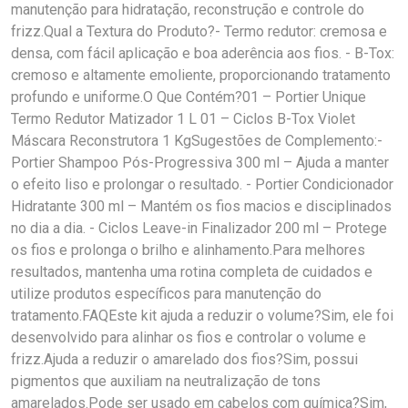
manutenção para hidratação, reconstrução e controle do
frizz.Qual a Textura do Produto?- Termo redutor: cremosa e
densa, com fácil aplicação e boa aderência aos fios. - B-Tox:
cremoso e altamente emoliente, proporcionando tratamento
profundo e uniforme.O Que Contém?01 – Portier Unique
Termo Redutor Matizador 1 L 01 – Ciclos B-Tox Violet
Máscara Reconstrutora 1 KgSugestões de Complemento:-
Portier Shampoo Pós-Progressiva 300 ml – Ajuda a manter
o efeito liso e prolongar o resultado. - Portier Condicionador
Hidratante 300 ml – Mantém os fios macios e disciplinados
no dia a dia. - Ciclos Leave-in Finalizador 200 ml – Protege
os fios e prolonga o brilho e alinhamento.Para melhores
resultados, mantenha uma rotina completa de cuidados e
utilize produtos específicos para manutenção do
tratamento.FAQEste kit ajuda a reduzir o volume?Sim, ele foi
desenvolvido para alinhar os fios e controlar o volume e
frizz.Ajuda a reduzir o amarelado dos fios?Sim, possui
pigmentos que auxiliam na neutralização de tons
amarelados.Pode ser usado em cabelos com química?Sim,