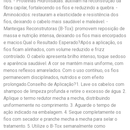
fios. - Proteínas Hidrolisadas: auxiliam na reconstrução da
fibra capilar, fortalecendo os fios e reduzindo a quebra. -
Aminoácidos: restauram a elasticidade e resistência dos
fios, deixando o cabelo mais saudável e maleável. -
Manteigas Reconstrutoras (B-Tox): promovem reposição de
massa e nutrição intensa, deixando os fios mais encorpados
e macios.Qual o Resultado Esperado?Após a aplicação, os
fios ficam alinhados, com volume reduzido e frizz
controlado. O cabelo apresenta brilho intenso, toque sedoso
e aparência saudável. A cor se mantém mais uniforme, com
menos reflexos amarelados. Com o uso contínuo, os fios
permanecem disciplinados, nutridos e com efeito
prolongado.Conselho de Aplicação?1. Lave os cabelos com
shampoo de limpeza profunda e retire o excesso de água. 2.
Aplique o termo redutor mecha a mecha, distribuindo
uniformemente no comprimento. 3. Aguarde o tempo de
ação indicado na embalagem. 4. Seque completamente os
fios com secador e pranche mecha a mecha para selar o
tratamento. 5. Utilize o B-Tox semanalmente como