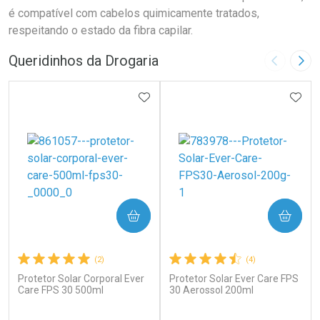
é compatível com cabelos quimicamente tratados,
respeitando o estado da fibra capilar.
Queridinhos da Drogaria
Imagem A
Pró
ADICIONAR AOS FAVORITOS
ADIC
COMPRAR
COMPRAR
(2)
(4)
Protetor Solar Corporal Ever
Protetor Solar Ever Care FPS
Care FPS 30 500ml
30 Aerossol 200ml