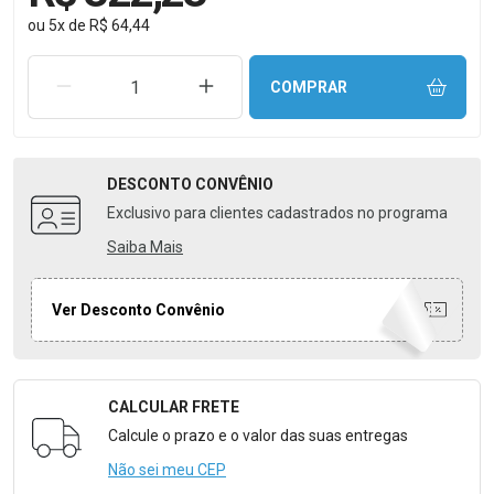
ou
5
x
de
R$ 64,44
REMOVER UMA UNIDADE
AUMENTAR UMA UNIDADE
COMPRAR
DESCONTO
CONVÊNIO
Exclusivo para clientes cadastrados no programa
Saiba Mais
Ver Desconto Convênio
CALCULAR FRETE
Formulário para Calcular o Frete
Calcule o prazo e o valor das suas entregas
Não sei meu CEP