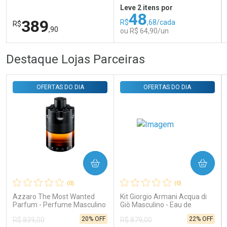
Isdinceutics Retinal com
Leve 2 itens por
Retinaldeído 50ml
48
389
R$
,68/cada
R$
,90
ou R$ 64,90/un
FECHAR
FECHAR
FEC
FEC
Destaque Lojas Parceiras
Laboratório
Laboratório
Por Menos
Por Menos
OFERTAS DO DIA
OFERTAS DO DIA
COMPRAR
COMPRAR
Ativar Desconto
Ativar Desconto
(0)
(0)
Comprar sem Desconto
Comprar sem Desconto
Comprar sem Desconto
Comprar sem Desconto
Azzaro The Most Wanted
Kit Giorgio Armani Acqua di
Por R$ 389,90/cada
Por R$ 64,90/cada
Por R$ 389,90/cada
Por R$ 64,90/cada
Parfum - Perfume Masculino
Giò Masculino - Eau de
Toilette 100ml + Gel de
20% OFF
22% OFF
R$ 839,00
R$ 879,00
Banho 75ml