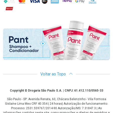
Hipercard
Promoção em Destaque
Voltar ao Topo
Copyright
Copyright © Drogaria São Paulo S.A. | CNPJ: 61.412.110/0565-33
São Paulo - SP: Avenida Renata, 60, Chácara Belenzinho - Vila Formosa
Gislaine Lima Meo CRF 40.354 | 24 horas| Autorização de funcionamento:
Processo: 2531.559767/2014-90 Autorização/MS: 7.31847.3 | As
informações contidas neste site, como promoções e ofertas de remédios e