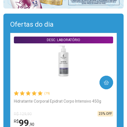
Ofertas do dia
DESC. LABORATÓRIO
COMPRAR
(79)
Hidratante Corporal Epidrat Corpo Intensivo 450g
23% OFF
R$ 129,90
99
R$
,90