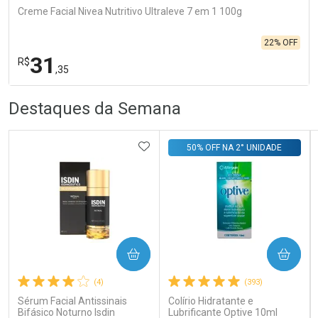
Creme Facial Nivea Nutritivo Ultraleve 7 em 1 100g
22% OFF
31
R$
,35
R
R
FECHA
FECHA
Destaques da Semana
Laboratório
Por Menos
ADICIONAR AOS FAVORITOS
50% OFF NA 2° UNIDADE
Ativar Desconto
COMPRAR
COMPRAR
(4)
(393)
Comprar sem Desconto
Comprar sem Desconto
Por R$ 31,35/cada
Por R$ 31,35/cada
Sérum Facial Antissinais
Colírio Hidratante e
Bifásico Noturno Isdin
Lubrificante Optive 10ml