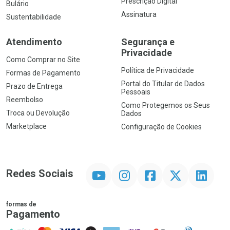
Prescrição Digital
Bulário
Assinatura
Sustentabilidade
Atendimento
Segurança e
Privacidade
Como Comprar no Site
Política de Privacidade
Formas de Pagamento
Portal do Titular de Dados
Prazo de Entrega
Pessoais
Reembolso
Como Protegemos os Seus
Troca ou Devolução
Dados
Marketplace
Configuração de Cookies
YouTube
Instagram
Facebook
Twitter
Linkedin
Redes Sociais
formas de
Pagamento
PIX
MasterCard
VISA
ELO
AMEX
NuPay
Google Pay
Diners Club