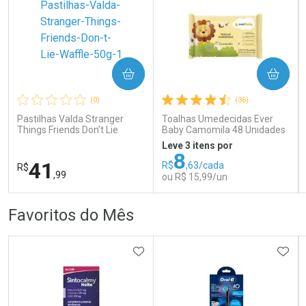
COMPRAR
COMPRAR
Ativar Desconto
Ativar Desconto
(0)
(36)
Comprar sem Desconto
Comprar sem Desconto
Comprar sem Desconto
Comprar sem Desconto
Pastilhas Valda Stranger
Toalhas Umedecidas Ever
Por R$ 75,99/cada
Por R$ 37,99/cada
Por R$ 75,99/cada
Por R$ 37,99/cada
Things Friends Don’t Lie
Baby Camomila 48 Unidades
Waffle 50g
Leve 3 itens por
8
41
R$
,63/cada
R$
,99
ou R$ 15,99/un
FECHAR
FECHAR
FEC
FEC
Favoritos do Mês
Laboratório
Laboratório
Por Menos
Por Menos
ADICIONAR AOS FAVORITOS
ADIC