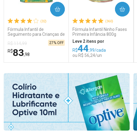
COMPRAR
COMPRAR
(32)
(360)
Fórmula Infantil de
Fórmula Infantil Ninho Fases
Seguimento para Crianças de
Primeira Infância 800g
Primeira Infância Nestonutri
Leve 2 itens por
27% OFF
R$ 114,99
2 Unidades de 800g cada
44
83
R$
,99/cada
R$
,98
ou R$ 56,24/un
FECHAR
FECHAR
FEC
FEC
Laboratório
Laboratório
Por Menos
Por Menos
Ativar Desconto
Ativar Desconto