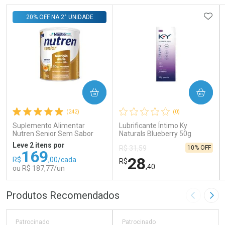
ADIC
20% OFF NA 2° UNIDADE
COMPRAR
COMPRAR
(242)
(0)
Suplemento Alimentar
Lubrificante Íntimo Ky
Nutren Senior Sem Sabor
Naturals Blueberry 50g
740g
Leve 2 itens por
10% OFF
R$ 31,59
169
28
R$
,00/cada
R$
,40
ou R$ 187,77/un
FECHAR
FECHAR
FEC
FEC
Produtos Recomendados
Imagem A
Pró
Laboratório
Laboratório
Por Menos
Por Menos
Patrocinado
Patrocinado