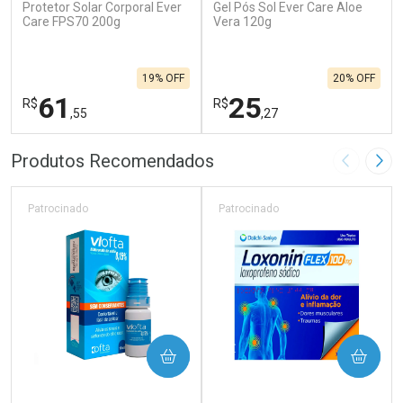
Protetor Solar Corporal Ever
Gel Pós Sol Ever Care Aloe
Care FPS70 200g
Vera 120g
19% OFF
20% OFF
61
25
R$
R$
,55
,27
FECHAR
F
FECHAR
F
Produtos Recomendados
Imagem A
Pró
Laboratório
Laboratório
Por Menos
Por Menos
Patrocinado
Patrocinado
COMPRAR
COMPRAR