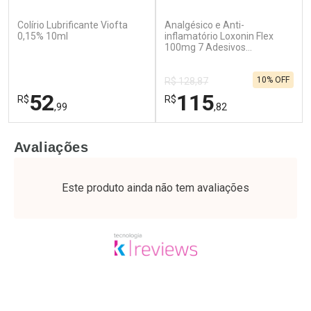
(79)
(90)
Colírio Lubrificante Viofta
Analgésico e Anti-
Ativar Desconto
Ativar Desconto
0,15% 10ml
inflamatório Loxonin Flex
Comprar sem Desconto
100mg 7 Adesivos
Comprar sem Desconto
Transdérmicos
Por R$ 61,55/cada
Por R$ 25,27/cada
Comprar sem Desconto
Comprar sem Desconto
10% OFF
Por R$ 61,55/cada
Por R$ 25,27/cada
R$ 128,87
52
115
R$
R$
,99
,82
FECHAR
F
FECHAR
F
Avaliações
Laboratório
Laboratório
Por Menos
Por Menos
Este produto ainda não tem avaliações