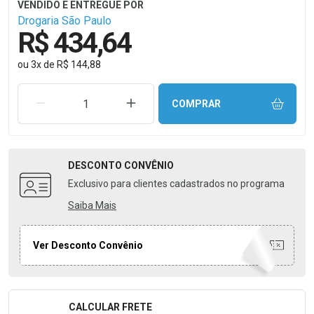
Drogaria São Paulo
R$ 434,64
ou
3
x
de
R$ 144,88
REMOVER UMA UNIDADE
AUMENTAR UMA UNIDADE
COMPRAR
DESCONTO
CONVÊNIO
Exclusivo para clientes cadastrados no programa
Saiba Mais
Ver Desconto Convênio
CALCULAR FRETE
Formulário para Calcular o Frete