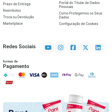
Portal do Titular de Dados
Prazo de Entrega
Pessoais
Reembolso
Como Protegemos os Seus
Troca ou Devolução
Dados
Marketplace
Configuração de Cookies
YouTube
Instagram
Facebook
Twitter
Linkedin
Redes Sociais
formas de
Pagamento
PIX
MasterCard
VISA
ELO
AMEX
NuPay
Google Pay
Diners Club
Hipercard
Promoção em Destaque