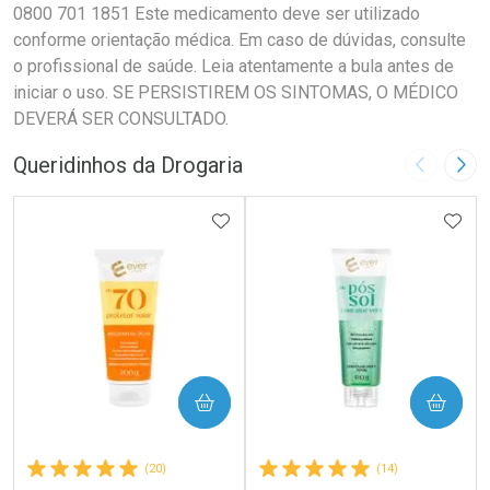
0800 701 1851 Este medicamento deve ser utilizado
conforme orientação médica. Em caso de dúvidas, consulte
o profissional de saúde. Leia atentamente a bula antes de
iniciar o uso. SE PERSISTIREM OS SINTOMAS, O MÉDICO
DEVERÁ SER CONSULTADO.
Queridinhos da Drogaria
Imagem A
Pró
ADICIONAR AOS FAVORITOS
ADIC
COMPRAR
COMPRAR
(20)
(14)