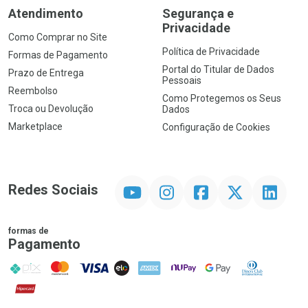
Atendimento
Segurança e
Privacidade
Como Comprar no Site
Política de Privacidade
Formas de Pagamento
Portal do Titular de Dados
Prazo de Entrega
Pessoais
Reembolso
Como Protegemos os Seus
Troca ou Devolução
Dados
Marketplace
Configuração de Cookies
YouTube
Instagram
Facebook
Twitter
Linkedin
Redes Sociais
formas de
Pagamento
PIX
MasterCard
VISA
ELO
AMEX
NuPay
Google Pay
Diners Club
Hipercard