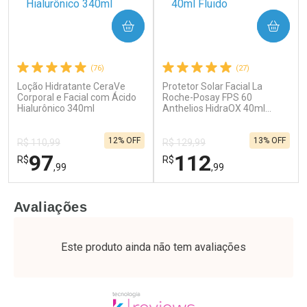
COMPRAR
COMPRAR
(76)
(27)
Loção Hidratante CeraVe
Protetor Solar Facial La
Ativar Desconto
Ativar Desconto
Corporal e Facial com Ácido
Roche-Posay FPS 60
Hialurônico 340ml
Comprar sem Desconto
Anthelios HidraOX 40ml
Comprar sem Desconto
Fluido
Por R$ 49,27/cada
Por R$ 61,55/cada
Comprar sem Desconto
Comprar sem Desconto
12% OFF
13% OFF
Por R$ 49,27/cada
Por R$ 61,55/cada
R$ 110,99
R$ 129,99
97
112
R$
R$
,99
,99
FECHAR
F
FECHAR
F
Avaliações
Dermaclub
Dermaclub
Por Menos
Por Menos
Este produto ainda não tem avaliações