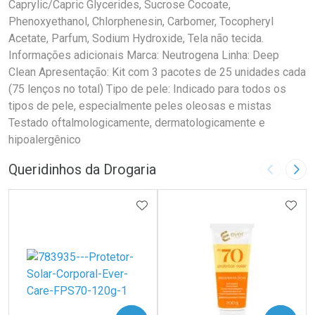
Caprylic/Capric Glycerides, Sucrose Cocoate,
Phenoxyethanol, Chlorphenesin, Carbomer, Tocopheryl
Acetate, Parfum, Sodium Hydroxide, Tela não tecida.
Informações adicionais Marca: Neutrogena Linha: Deep
Clean Apresentação: Kit com 3 pacotes de 25 unidades cada
(75 lenços no total) Tipo de pele: Indicado para todos os
tipos de pele, especialmente peles oleosas e mistas
Testado oftalmologicamente, dermatologicamente e
hipoalergênico
Queridinhos da Drogaria
Imagem A
Pró
ADICIONAR AOS FAVORITOS
ADIC