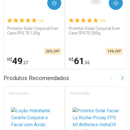
COMPRAR
COMPRAR
(15)
(20)
Protetor Solar Corporal Ever
Protetor Solar Corporal Ever
Care FPS 70 120g
Care FPS70 200g
20% OFF
19% OFF
49
61
R$
R$
,27
,55
FECHAR
F
FECHAR
F
Produtos Recomendados
Imagem A
Pró
Laboratório
Laboratório
Por Menos
Por Menos
Patrocinado
Patrocinado