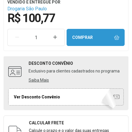
Drogaria São Paulo
R$ 100,77
REMOVER UMA UNIDADE
AUMENTAR UMA UNIDADE
COMPRAR
DESCONTO
CONVÊNIO
Exclusivo para clientes cadastrados no programa
Saiba Mais
Ver Desconto Convênio
CALCULAR FRETE
Formulário para Calcular o Frete
Calcule o prazo e o valor das suas entregas