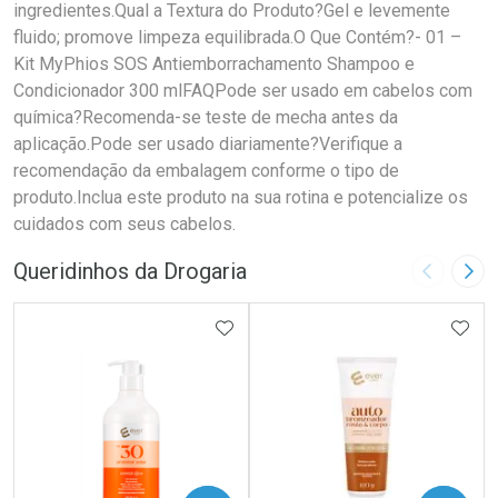
ingredientes.Qual a Textura do Produto?Gel e levemente
fluido; promove limpeza equilibrada.O Que Contém?- 01 –
Kit MyPhios SOS Antiemborrachamento Shampoo e
Condicionador 300 mlFAQPode ser usado em cabelos com
química?Recomenda-se teste de mecha antes da
aplicação.Pode ser usado diariamente?Verifique a
recomendação da embalagem conforme o tipo de
produto.Inclua este produto na sua rotina e potencialize os
cuidados com seus cabelos.
Queridinhos da Drogaria
Imagem A
Pró
ADICIONAR AOS FAVORITOS
ADIC