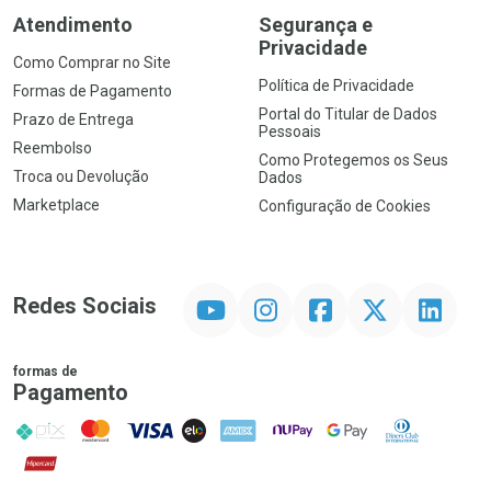
Atendimento
Segurança e
Privacidade
Como Comprar no Site
Política de Privacidade
Formas de Pagamento
Portal do Titular de Dados
Prazo de Entrega
Pessoais
Reembolso
Como Protegemos os Seus
Troca ou Devolução
Dados
Marketplace
Configuração de Cookies
YouTube
Instagram
Facebook
Twitter
Linkedin
Redes Sociais
formas de
Pagamento
PIX
MasterCard
VISA
ELO
AMEX
NuPay
Google Pay
Diners Club
Hipercard