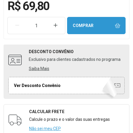
R$ 69,80
REMOVER UMA UNIDADE
AUMENTAR UMA UNIDADE
COMPRAR
DESCONTO
CONVÊNIO
Exclusivo para clientes cadastrados no programa
Saiba Mais
Ver Desconto Convênio
CALCULAR FRETE
Formulário para Calcular o Frete
Calcule o prazo e o valor das suas entregas
Não sei meu CEP