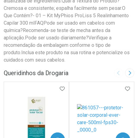
atualizada de ingredientes.Qual a Textura do Produto?
Cremosa e consistente; espalha facilmente sem pesar.O
Que Contém?- 01 – Kit MyPhios ProLiss 5 Realinhamento
Capilar 300 mlFAQPode ser usado em cabelos com
química?Recomenda-se teste de mecha antes da
aplicação.Pode ser usado diariamente?Verifique a
recomendação da embalagem conforme o tipo de
produto.Inclua este produto na sua rotina e potencialize os
cuidados com seus cabelos.
Queridinhos da Drogaria
Imagem A
Pró
ADICIONAR AOS FAVORITOS
ADIC