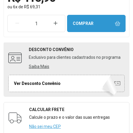
ou
6
x
de
R$ 69,31
REMOVER UMA UNIDADE
AUMENTAR UMA UNIDADE
COMPRAR
DESCONTO
CONVÊNIO
Exclusivo para clientes cadastrados no programa
Saiba Mais
Ver Desconto Convênio
CALCULAR FRETE
Formulário para Calcular o Frete
Calcule o prazo e o valor das suas entregas
Não sei meu CEP