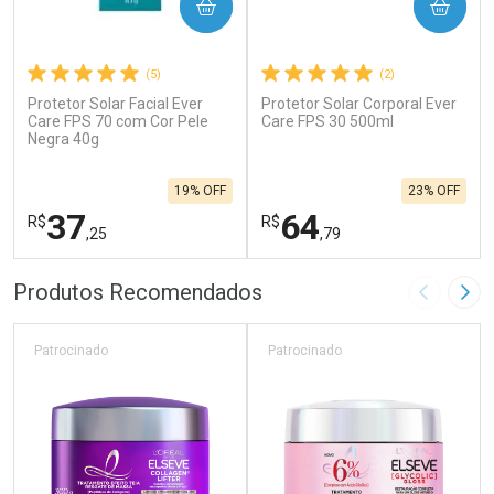
COMPRAR
COMPRAR
(5)
(2)
Protetor Solar Facial Ever
Protetor Solar Corporal Ever
Care FPS 70 com Cor Pele
Care FPS 30 500ml
Negra 40g
19% OFF
23% OFF
37
64
R$
R$
,25
,79
FECHAR
F
FECHAR
F
Produtos Recomendados
Imagem A
Pró
Laboratório
Laboratório
Por Menos
Por Menos
Patrocinado
Patrocinado