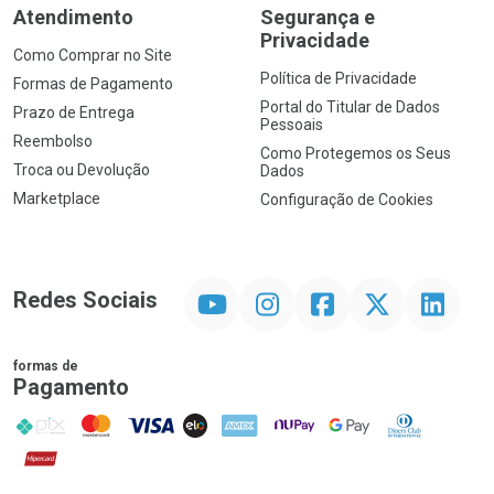
Atendimento
Segurança e
Privacidade
Como Comprar no Site
Política de Privacidade
Formas de Pagamento
Portal do Titular de Dados
Prazo de Entrega
Pessoais
Reembolso
Como Protegemos os Seus
Troca ou Devolução
Dados
Marketplace
Configuração de Cookies
YouTube
Instagram
Facebook
Twitter
Linkedin
Redes Sociais
formas de
Pagamento
PIX
MasterCard
VISA
ELO
AMEX
NuPay
Google Pay
Diners Club
Hipercard