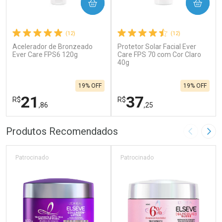
COMPRAR
COMPRAR
(12)
(12)
Acelerador de Bronzeado
Protetor Solar Facial Ever
Ever Care FPS6 120g
Care FPS 70 com Cor Claro
40g
19% OFF
19% OFF
21
37
R$
R$
,86
,25
FECHAR
F
FECHAR
F
Produtos Recomendados
Imagem A
Pró
Laboratório
Laboratório
Por Menos
Por Menos
Patrocinado
Patrocinado