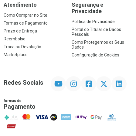
Atendimento
Segurança e
Privacidade
Como Comprar no Site
Política de Privacidade
Formas de Pagamento
Portal do Titular de Dados
Prazo de Entrega
Pessoais
Reembolso
Como Protegemos os Seus
Troca ou Devolução
Dados
Marketplace
Configuração de Cookies
YouTube
Instagram
Facebook
Twitter
Linkedin
Redes Sociais
formas de
Pagamento
PIX
MasterCard
VISA
ELO
AMEX
NuPay
Google Pay
Diners Club
Hipercard