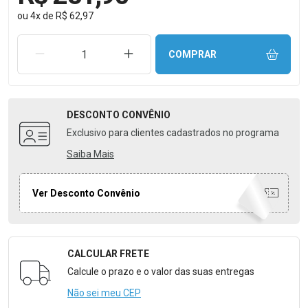
ou
4
x
de
R$ 62,97
REMOVER UMA UNIDADE
AUMENTAR UMA UNIDADE
COMPRAR
DESCONTO
CONVÊNIO
Exclusivo para clientes cadastrados no programa
Saiba Mais
Ver Desconto Convênio
CALCULAR FRETE
Formulário para Calcular o Frete
Calcule o prazo e o valor das suas entregas
Não sei meu CEP