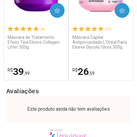
COMPRAR
COMPRAR
(8)
(27)
Máscara de Tratamento
Máscara Capilar
Ativar Desconto
Ativar Desconto
Efeito Teia Elseve Collagen
Antiporosidade L'Oréal Paris
Lifter 300g
Comprar sem Desconto
Elseve Glycolic Gloss 300g
Comprar sem Desconto
Por R$ 21,86/cada
Por R$ 37,25/cada
Comprar sem Desconto
Comprar sem Desconto
Por R$ 21,86/cada
Por R$ 37,25/cada
39
26
R$
R$
,99
,59
FECHAR
F
FECHAR
F
Avaliações
Laboratório
Laboratório
Por Menos
Por Menos
Este produto ainda não tem avaliações