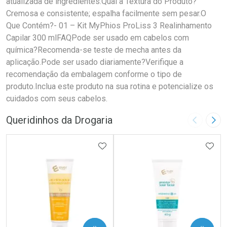
atualizada de ingredientes.Qual a Textura do Produto?
Cremosa e consistente; espalha facilmente sem pesar.O
Que Contém?- 01 – Kit MyPhios ProLiss 3 Realinhamento
Capilar 300 mlFAQPode ser usado em cabelos com
química?Recomenda-se teste de mecha antes da
aplicação.Pode ser usado diariamente?Verifique a
recomendação da embalagem conforme o tipo de
produto.Inclua este produto na sua rotina e potencialize os
cuidados com seus cabelos.
Queridinhos da Drogaria
Imagem A
Pró
ADICIONAR AOS FAVORITOS
ADIC