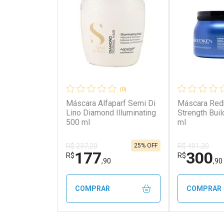
(0)
Máscara Alfaparf Semi Di
Máscara Red
Lino Diamond Illuminating
Strength Buil
500 ml
ml
25% OFF
R$ 237,20
R$ 401,20
177
300
R$
R$
,90
,90
COMPRAR
COMPRAR