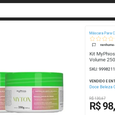
busca
isa?
Bread
Máscara Para C
nenhuma a
Kit MyPhio
Volume 250
9998211
Doce Beleza 
R$ 130,67
R$ 98