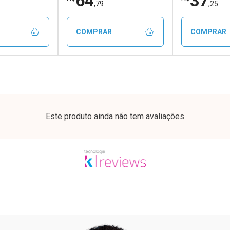
64
37
,79
,25
COMPRAR
COMPRAR
FECHAR
FECHAR
FECHAR
FECHAR
rio
Laboratório
Laborató
os
Por Menos
Por Men
Este produto ainda não tem avaliações
ão Paulo