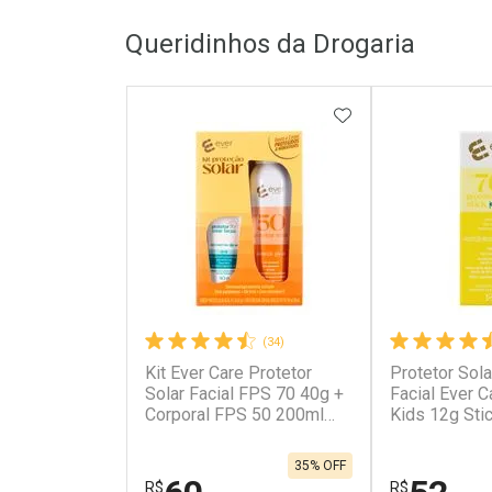
FECHAR
FECHAR
Queridinhos da Drogaria
Laboratório
Laborató
Por Menos
Por Men
ADICIONAR AOS 
(34)
Kit Ever Care Protetor
Protetor Solar
Ativar Desconto
Ativar Des
Solar Facial FPS 70 40g +
Facial Ever 
Corporal FPS 50 200ml
Kids 12g Sti
Aerossol
Comprar sem Desconto
Comprar s
Comprar sem Desconto
Comprar s
Por R$ 177,90/cada
Por R$ 300
Por R$ 177,90/cada
Por R$ 300,
35% OFF
R$
R$