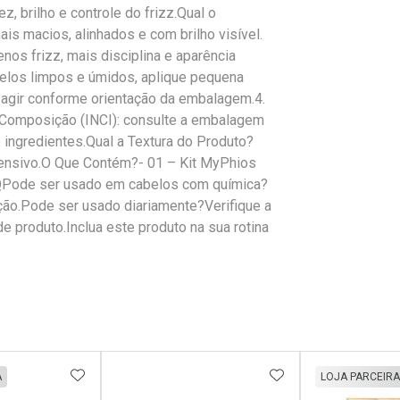
, brilho e controle do frizz.Qual o
s macios, alinhados e com brilho visível.
nos frizz, mais disciplina e aparência
elos limpos e úmidos, aplique pequena
 agir conforme orientação da embalagem.4.
.Composição (INCI): consulte a embalagem
e ingredientes.Qual a Textura do Produto?
ensivo.O Que Contém?- 01 – Kit MyPhios
QPode ser usado em cabelos com química?
ão.Pode ser usado diariamente?Verifique a
produto.Inclua este produto na sua rotina
FAVORITOS
ADICIONAR AOS FAVORITOS
ADICIONAR AOS 
A
LOJA PARCEIRA