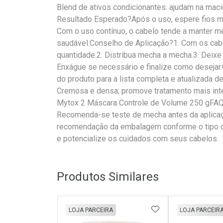
Blend de ativos condicionantes: ajudam na maciez
Resultado Esperado?Após o uso, espere fios mai
Com o uso contínuo, o cabelo tende a manter me
saudável.Conselho de Aplicação?1. Com os cab
quantidade.2. Distribua mecha a mecha.3. Deixe
Enxágue se necessário e finalize como desejar
do produto para a lista completa e atualizada d
Cremosa e densa; promove tratamento mais int
Mytox 2 Máscara Controle de Volume 250 gFA
Recomenda-se teste de mecha antes da aplicaç
recomendação da embalagem conforme o tipo de 
e potencialize os cuidados com seus cabelos.
Produtos Similares
ADICIONAR AOS 
LOJA PARCEIRA
LOJA PARCEIR