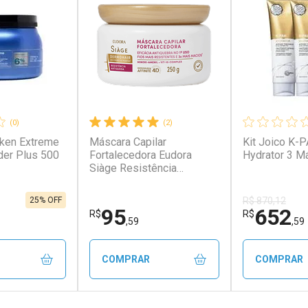
(0)
(2)
ken Extreme
Máscara Capilar
Kit Joico K-
der Plus 500
Fortalecedora Eudora
Hydrator 3 M
Siàge Resistência
Antiqueda 250g
25% OFF
R$ 870,12
95
652
R$
R$
,59
,59
COMPRAR
COMPRAR