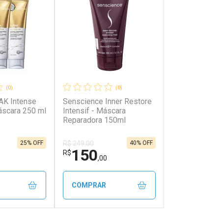
(0)
(0)
PAK Intense
Senscience Inner Restore
áscara 250 ml
Intensif - Máscara
Reparadora 150ml
25% OFF
40% OFF
R$ 249,00
150
R$
,00
COMPRAR