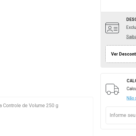
DES
Excl
Saib
Ver Descont
CAL
Formulári
Calc
Não 
a Controle de Volume 250 g
Informe se