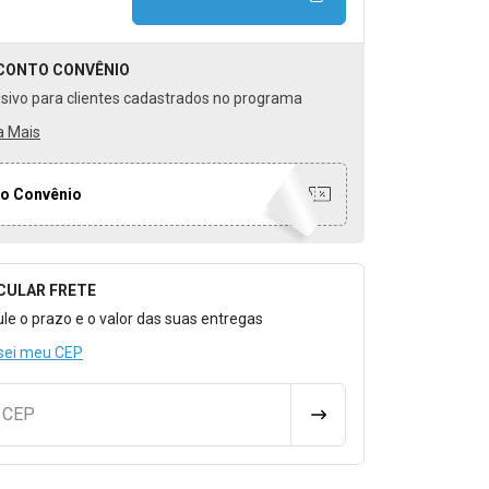
CONTO
CONVÊNIO
usivo para clientes cadastrados no programa
a Mais
o Convênio
CULAR FRETE
o para Calcular o Frete
ule o prazo e o valor das suas entregas
sei meu CEP
u CEP
CALCULAR FRETE