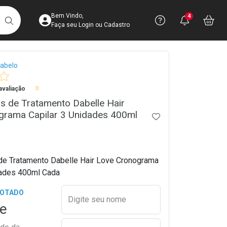
Acesse sua Conta
Precisa de 
Notific
Aces
Bem Vindo,
4
Você po
notifica
Vo
it
BUSCAR
Ver Recursos 
Faça seu Login ou Cadastro
crumb
abelo
Atendimento ao 
valiação
0
Central de Ajud
s de Tratamento Dabelle Hair
Televendas
grama Capilar 3 Unidades 400ml
ADICIONAR AOS 
4003-3393
de Tratamento Dabelle Hair Love Cronograma
dades 400ml Cada
Preencher nome e email para s
GOTADO
Digite seu nome
e