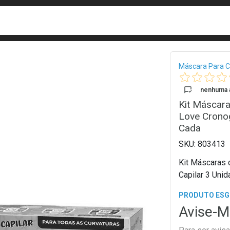
busca
isa?
Bread
Máscara Para C
nenhuma a
Kit Máscara
Love Crono
Cada
803413
Kit Máscaras 
Capilar 3 Uni
PRODUTO ES
Avise-M