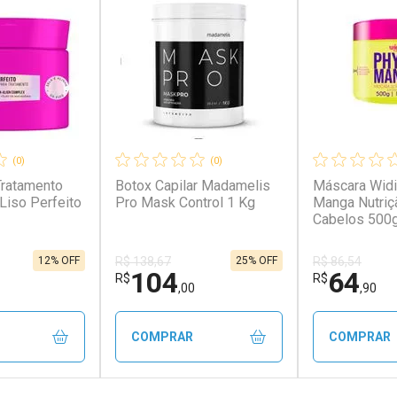
(0)
(0)
Tratamento
Botox Capilar Madamelis
Máscara Widi
Liso Perfeito
Pro Mask Control 1 Kg
Manga Nutriç
Cabelos 500
12% OFF
25% OFF
R$ 138,67
R$ 86,54
104
64
R$
R$
,00
,90
COMPRAR
COMPRAR