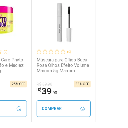
(0)
(0)
 Care Phyto
Máscara para Cílios Boca
ão e Maciez
Rosa Olhos Efeito Volume
g
Marrom 5g Marrom
25% OFF
33% OFF
R$ 59,90
39
R$
,90
COMPRAR