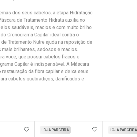
lemas dos seus cabelos, a etapa Hidratação
Máscara de Tratamento Hidrata auxilia no
los saudáveis, macios e com muito brilho.
do Cronograma Capilar ideal contra o
 de Tratamento Nutre ajuda na reposição de
os mais brilhantes, sedosos e macios.
ra você, que possui cabelos fracos e
grama Capilar é indispensável. A Máscara
restauração da fibra capilar e deixa seus
Para cabelos quebradiços, danificados e
FAVORITOS
ADICIONAR AOS FAVORITOS
ADICIONAR AOS 
LOJA PARCEIRA
LOJA PARCEIRA