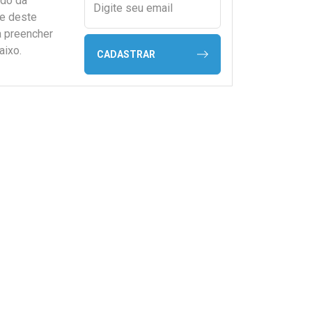
ado da
Digite seu email
de deste
a preencher
aixo.
CADASTRAR