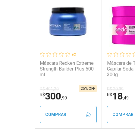
(0)
Máscara Redken Extreme
Máscara de 
Strength Builder Plus 500
Capilar Seda 
ml
300g
25% OFF
R$ 401,20
R$ 20,99
300
18
R$
R$
,90
,49
COMPRAR
COMPRAR