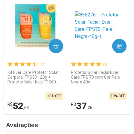
COMPRAR
COMPRAR
(24)
(5)
Kit Ever Care Protetor Solar
Protetor Solar Facial Ever
Corporal FPS30 120g +
Care FPS 70 com Cor Pele
Protetor Solar Kids FPS60
Negra 40g
120g
19% OFF
19% OFF
52
37
R$
R$
,64
,25
FECHAR
F
FECHAR
F
Avaliações