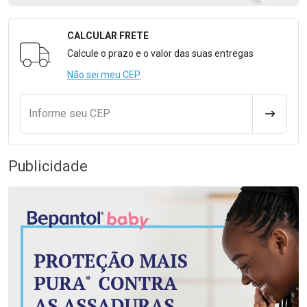
CALCULAR FRETE
Formulário para Calcular o Frete
Calcule o prazo e o valor das suas entregas
Não sei meu CEP
Informe seu CEP
CALCULA
Publicidade