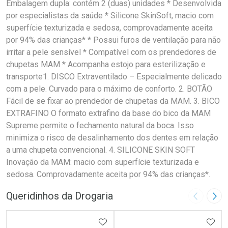
Embalagem dupla: contém 2 (duas) unidades * Desenvolvida
por especialistas da saúde * Silicone SkinSoft, macio com
superfície texturizada e sedosa, comprovadamente aceita
por 94% das crianças* * Possui furos de ventilação para não
irritar a pele sensível * Compatível com os prendedores de
chupetas MAM * Acompanha estojo para esterilização e
transporte1. DISCO Extraventilado – Especialmente delicado
com a pele. Curvado para o máximo de conforto. 2. BOTÃO
Fácil de se fixar ao prendedor de chupetas da MAM. 3. BICO
EXTRAFINO O formato extrafino da base do bico da MAM
Supreme permite o fechamento natural da boca. Isso
minimiza o risco de desalinhamento dos dentes em relação
a uma chupeta convencional. 4. SILICONE SKIN SOFT
Inovação da MAM: macio com superfície texturizada e
sedosa. Comprovadamente aceita por 94% das crianças*.
Queridinhos da Drogaria
Imagem A
Pró
ADICIONAR AOS FAVORITOS
ADIC