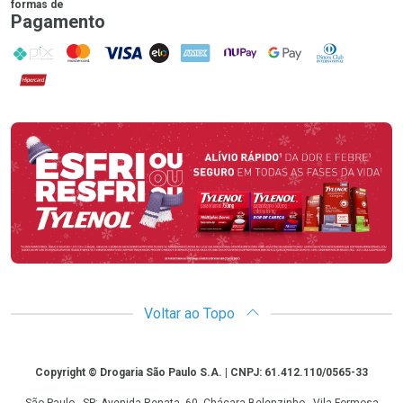
formas de
Pagamento
PIX
MasterCard
VISA
ELO
AMEX
NuPay
Google Pay
Diners Club
Hipercard
Promoção em Destaque
Voltar ao Topo
Copyright
Copyright © Drogaria São Paulo S.A. | CNPJ: 61.412.110/0565-33
São Paulo - SP: Avenida Renata, 60, Chácara Belenzinho - Vila Formosa