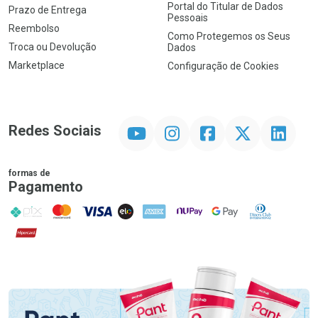
Portal do Titular de Dados
Prazo de Entrega
Pessoais
Reembolso
Como Protegemos os Seus
Troca ou Devolução
Dados
Marketplace
Configuração de Cookies
YouTube
Instagram
Facebook
Twitter
Linkedin
Redes Sociais
formas de
Pagamento
PIX
MasterCard
VISA
ELO
AMEX
NuPay
Google Pay
Diners Club
Hipercard
Promoção em Destaque