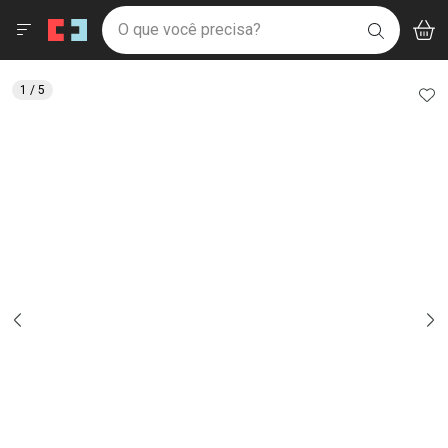
Drogaria São Paulo
Menu
Aces
Ir direto para a home
O que você precisa?
V
i
BUSCAR
Navegue pela página
Ir direto para o conteúdo
Faça a sua busca
Ir direto para a busca
Ir direto para a conta
AD
1
/ 5
Ir direto para a ajuda
Ir direto para a notificações
Ir direto para o carrinho
Ir direto para o menu