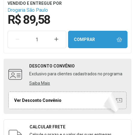
Drogaria São Paulo
R$ 89,58
REMOVER UMA UNIDADE
AUMENTAR UMA UNIDADE
COMPRAR
DESCONTO
CONVÊNIO
Exclusivo para clientes cadastrados no programa
Saiba Mais
Ver Desconto Convênio
CALCULAR FRETE
Formulário para Calcular o Frete
Calcule o prazo e o valor das suas entregas