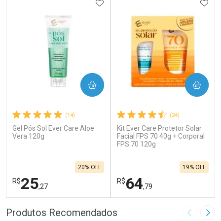
ADICIONAR AOS FAVORITOS
ADIC
COMPRAR
COMPRAR
(14)
(24)
Gel Pós Sol Ever Care Aloe
Kit Ever Care Protetor Solar
Vera 120g
Facial FPS 70 40g + Corporal
FPS 70 120g
20% OFF
19% OFF
25
64
R$
R$
,27
,79
FECHAR
F
FECHAR
F
Produtos Recomendados
Imagem A
Pró