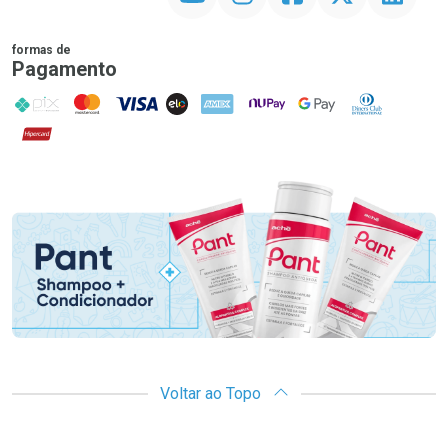
formas de
Pagamento
PIX
MasterCard
VISA
ELO
AMEX
NuPay
Google Pay
Diners Club
Hipercard
Promoção em Destaque
Voltar ao Topo