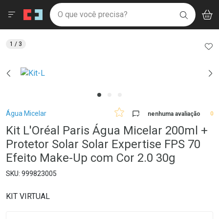
Drogaria São Paulo
Menu
Aces
Ir direto para a home
O que você precisa?
V
i
BUSCAR
Navegue pela página
Ir direto para o conteúdo
Faça a sua busca
Ir direto para a busca
Ir direto para a conta
AD
1
/ 3
Ir direto para a ajuda
Ir direto para a notificações
Ir direto para o carrinho
Ir direto para o menu
Breadcrumb
Água Micelar
nenhuma avaliação
0
Kit L'Oréal Paris Água Micelar 200ml +
Protetor Solar Solar Expertise FPS 70
Efeito Make-Up com Cor 2.0 30g
999823005
KIT VIRTUAL