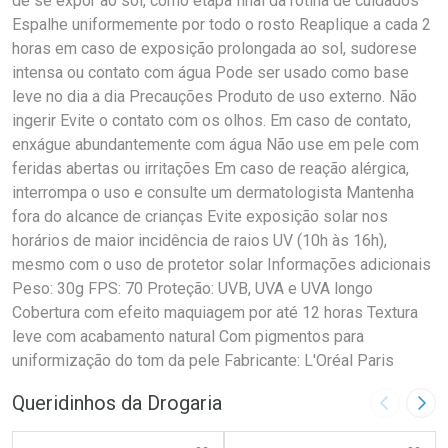
de se expor ao sol, como etapa final da rotina de cuidados
Espalhe uniformemente por todo o rosto Reaplique a cada 2
horas em caso de exposição prolongada ao sol, sudorese
intensa ou contato com água Pode ser usado como base
leve no dia a dia Precauções Produto de uso externo. Não
ingerir Evite o contato com os olhos. Em caso de contato,
enxágue abundantemente com água Não use em pele com
feridas abertas ou irritações Em caso de reação alérgica,
interrompa o uso e consulte um dermatologista Mantenha
fora do alcance de crianças Evite exposição solar nos
horários de maior incidência de raios UV (10h às 16h),
mesmo com o uso de protetor solar Informações adicionais
Peso: 30g FPS: 70 Proteção: UVB, UVA e UVA longo
Cobertura com efeito maquiagem por até 12 horas Textura
leve com acabamento natural Com pigmentos para
uniformização do tom da pele Fabricante: L'Oréal Paris
Queridinhos da Drogaria
Imagem A
Pró