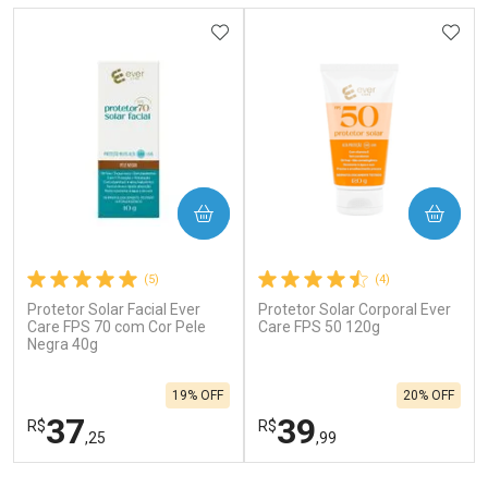
ADICIONAR AOS FAVORITOS
ADIC
COMPRAR
COMPRAR
(5)
(4)
Protetor Solar Facial Ever
Protetor Solar Corporal Ever
Care FPS 70 com Cor Pele
Care FPS 50 120g
Negra 40g
19% OFF
20% OFF
37
39
R$
R$
,25
,99