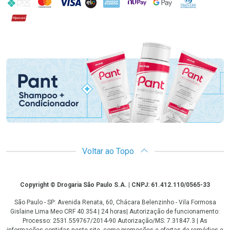
PIX
MasterCard
VISA
ELO
AMEX
NuPay
Google Pay
Diners Club
Hipercard
Promoção em Destaque
Voltar ao Topo
Copyright
Copyright © Drogaria São Paulo S.A. | CNPJ: 61.412.110/0565-33
São Paulo - SP: Avenida Renata, 60, Chácara Belenzinho - Vila Formosa
Gislaine Lima Meo CRF 40.354 | 24 horas| Autorização de funcionamento:
Processo: 2531.559767/2014-90 Autorização/MS: 7.31847.3 | As
informações contidas neste site, como promoções e ofertas de remédios e