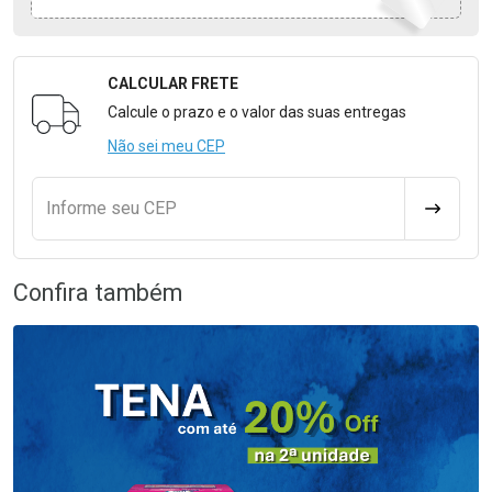
CALCULAR FRETE
Formulário para Calcular o Frete
Calcule o prazo e o valor das suas entregas
Não sei meu CEP
Informe seu CEP
CALCULA
Confira também