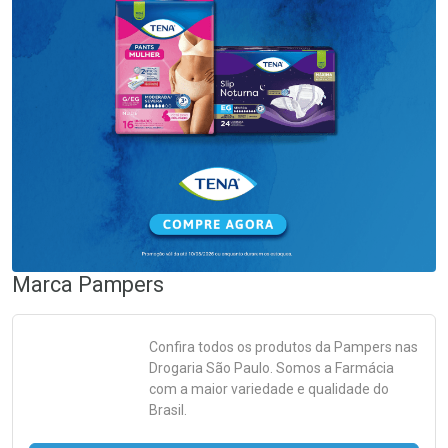
Marca
Pampers
Confira todos os produtos da
Pampers
nas
Drogaria São Paulo. Somos a Farmácia
com a maior variedade e qualidade do
Brasil.