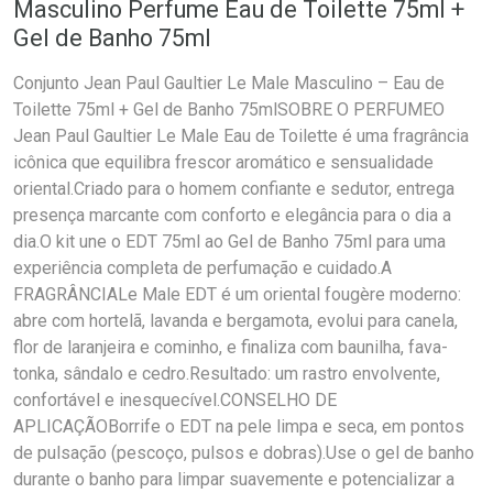
Masculino Perfume Eau de Toilette 75ml +
Gel de Banho 75ml
Conjunto Jean Paul Gaultier Le Male Masculino – Eau de
Toilette 75ml + Gel de Banho 75mlSOBRE O PERFUMEO
Jean Paul Gaultier Le Male Eau de Toilette é uma fragrância
icônica que equilibra frescor aromático e sensualidade
oriental.Criado para o homem confiante e sedutor, entrega
presença marcante com conforto e elegância para o dia a
dia.O kit une o EDT 75ml ao Gel de Banho 75ml para uma
experiência completa de perfumação e cuidado.A
FRAGRÂNCIALe Male EDT é um oriental fougère moderno:
abre com hortelã, lavanda e bergamota, evolui para canela,
flor de laranjeira e cominho, e finaliza com baunilha, fava-
tonka, sândalo e cedro.Resultado: um rastro envolvente,
confortável e inesquecível.CONSELHO DE
APLICAÇÃOBorrife o EDT na pele limpa e seca, em pontos
de pulsação (pescoço, pulsos e dobras).Use o gel de banho
durante o banho para limpar suavemente e potencializar a