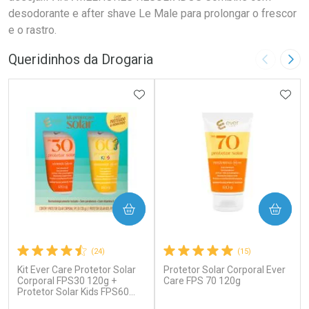
desodorante e after shave Le Male para prolongar o frescor
e o rastro.
Queridinhos da Drogaria
Imagem A
Pró
ADICIONAR AOS FAVORITOS
ADIC
COMPRAR
COMPRAR
(24)
(15)
Kit Ever Care Protetor Solar
Protetor Solar Corporal Ever
Corporal FPS30 120g +
Care FPS 70 120g
Protetor Solar Kids FPS60
120g