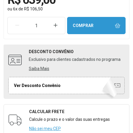
ou
6
x
de
R$ 106,50
REMOVER UMA UNIDADE
AUMENTAR UMA UNIDADE
COMPRAR
DESCONTO
CONVÊNIO
Exclusivo para clientes cadastrados no programa
Saiba Mais
Ver Desconto Convênio
CALCULAR FRETE
Formulário para Calcular o Frete
Calcule o prazo e o valor das suas entregas
Não sei meu CEP