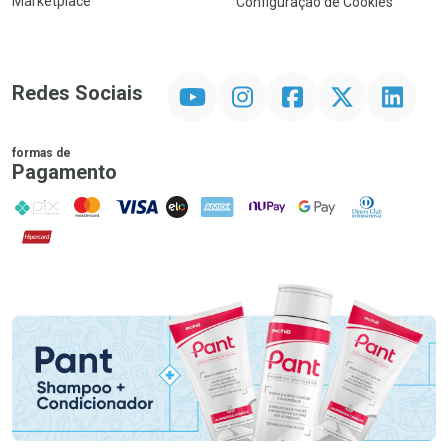
Marketplace
Configuração de Cookies
YouTube
Instagram
Facebook
Twitter
Linkedin
Redes Sociais
formas de
Pagamento
PIX
MasterCard
VISA
ELO
AMEX
NuPay
Google Pay
Diners Club
Hipercard
Promoção em Destaque