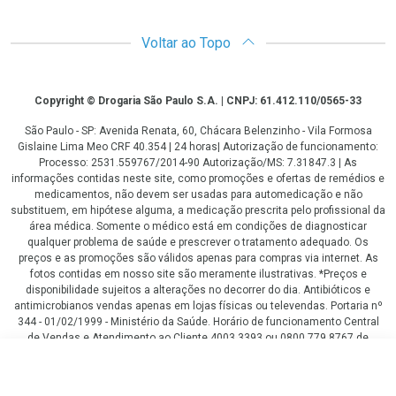
Voltar ao Topo
Copyright
Copyright © Drogaria São Paulo S.A. | CNPJ: 61.412.110/0565-33
São Paulo - SP: Avenida Renata, 60, Chácara Belenzinho - Vila Formosa
Gislaine Lima Meo CRF 40.354 | 24 horas| Autorização de funcionamento:
Processo: 2531.559767/2014-90 Autorização/MS: 7.31847.3 | As
informações contidas neste site, como promoções e ofertas de remédios e
medicamentos, não devem ser usadas para automedicação e não
substituem, em hipótese alguma, a medicação prescrita pelo profissional da
área médica. Somente o médico está em condições de diagnosticar
qualquer problema de saúde e prescrever o tratamento adequado. Os
preços e as promoções são válidos apenas para compras via internet. As
fotos contidas em nosso site são meramente ilustrativas. *Preços e
disponibilidade sujeitos a alterações no decorrer do dia. Antibióticos e
antimicrobianos vendas apenas em lojas físicas ou televendas. Portaria nº
344 - 01/02/1999 - Ministério da Saúde. Horário de funcionamento Central
de Vendas e Atendimento ao Cliente 4003 3393 ou 0800 779 8767 de
domingo a domingo das 08h00 às 20h00.
R$ 639,00
LGPD Aceite os Cookies
COMPRAR