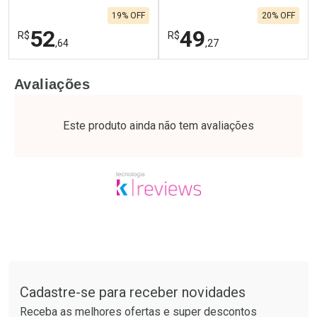
19% OFF
20% OFF
52
49
R$
R$
,64
,27
FECHAR
F
FECHAR
F
Avaliações
Laboratório
Laboratório
Por Menos
Por Menos
Este produto ainda não tem avaliações
Tudo sobre a Drogaria São Paulo
Cadastre-se para receber novidades
Ativar Desconto
Ativar Desconto
Receba as melhores ofertas e super descontos