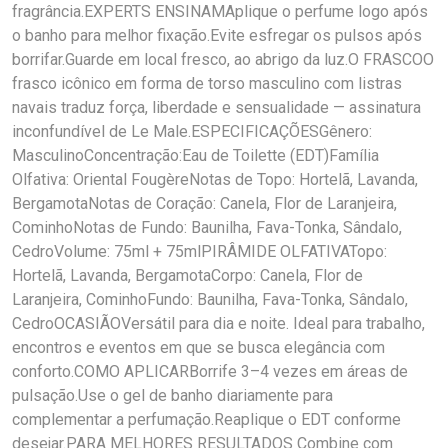
fragrância.EXPERTS ENSINAMAplique o perfume logo após
o banho para melhor fixação.Evite esfregar os pulsos após
borrifar.Guarde em local fresco, ao abrigo da luz.O FRASCOO
frasco icônico em forma de torso masculino com listras
navais traduz força, liberdade e sensualidade — assinatura
inconfundível de Le Male.ESPECIFICAÇÕESGênero:
MasculinoConcentração:Eau de Toilette (EDT)Família
Olfativa: Oriental FougèreNotas de Topo: Hortelã, Lavanda,
BergamotaNotas de Coração: Canela, Flor de Laranjeira,
CominhoNotas de Fundo: Baunilha, Fava-Tonka, Sândalo,
CedroVolume: 75ml + 75mlPIRÂMIDE OLFATIVATopo:
Hortelã, Lavanda, BergamotaCorpo: Canela, Flor de
Laranjeira, CominhoFundo: Baunilha, Fava-Tonka, Sândalo,
CedroOCASIÃOVersátil para dia e noite. Ideal para trabalho,
encontros e eventos em que se busca elegância com
conforto.COMO APLICARBorrife 3–4 vezes em áreas de
pulsação.Use o gel de banho diariamente para
complementar a perfumação.Reaplique o EDT conforme
desejar.PARA MELHORES RESULTADOS Combine com