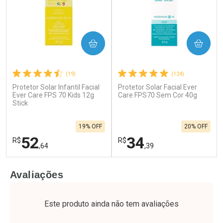
COMPRAR
COMPRAR
(19)
(124)
Protetor Solar Infantil Facial
Protetor Solar Facial Ever
Ever Care FPS 70 Kids 12g
Care FPS70 Sem Cor 40g
Stick
19% OFF
20% OFF
52
34
R$
R$
,64
,39
FECHAR
F
FECHAR
F
Avaliações
Laboratório
Laboratório
Por Menos
Por Menos
Este produto ainda não tem avaliações