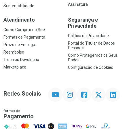
Assinatura
Sustentabilidade
Atendimento
Segurança e
Privacidade
Como Comprar no Site
Política de Privacidade
Formas de Pagamento
Portal do Titular de Dados
Prazo de Entrega
Pessoais
Reembolso
Como Protegemos os Seus
Troca ou Devolução
Dados
Marketplace
Configuração de Cookies
YouTube
Instagram
Facebook
Twitter
Linkedin
Redes Sociais
formas de
Pagamento
PIX
MasterCard
VISA
ELO
AMEX
NuPay
Google Pay
Diners Club