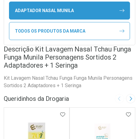
ADAPTADOR NASAL MUNILA
TODOS OS PRODUTOS DA MARCA
Descrição Kit Lavagem Nasal Tchau Funga
Funga Munila Personagens Sortidos 2
Adaptadores + 1 Seringa
Kit Lavagem Nasal Tchau Funga Funga Munila Personagens
Sortidos 2 Adaptadores + 1 Seringa
Queridinhos da Drogaria
Imagem A
Pró
ADICIONAR AOS FAVORITOS
ADIC