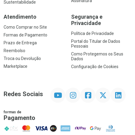
Assinatura
Sustentabilidade
Atendimento
Segurança e
Privacidade
Como Comprar no Site
Política de Privacidade
Formas de Pagamento
Portal do Titular de Dados
Prazo de Entrega
Pessoais
Reembolso
Como Protegemos os Seus
Troca ou Devolução
Dados
Marketplace
Configuração de Cookies
YouTube
Instagram
Facebook
Twitter
Linkedin
Redes Sociais
formas de
Pagamento
PIX
MasterCard
VISA
ELO
AMEX
NuPay
Google Pay
Diners Club