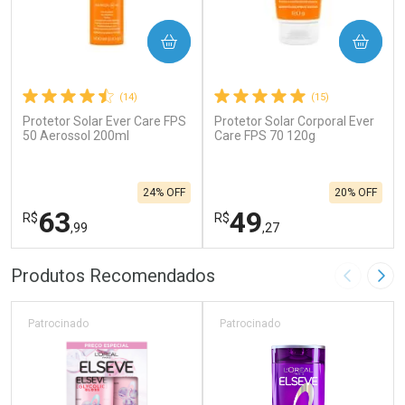
COMPRAR
COMPRAR
(14)
(15)
Protetor Solar Ever Care FPS
Protetor Solar Corporal Ever
50 Aerossol 200ml
Care FPS 70 120g
24% OFF
20% OFF
63
49
R$
R$
,99
,27
FECHAR
F
FECHAR
F
Produtos Recomendados
Imagem A
Pró
Laboratório
Laboratório
Por Menos
Por Menos
Patrocinado
Patrocinado