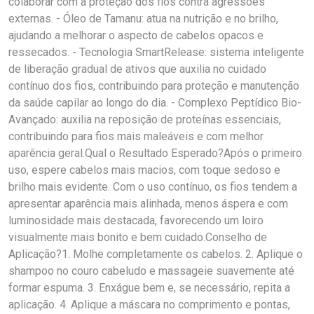
colaborar com a proteção dos fios contra agressões
externas. - Óleo de Tamanu: atua na nutrição e no brilho,
ajudando a melhorar o aspecto de cabelos opacos e
ressecados. - Tecnologia SmartRelease: sistema inteligente
de liberação gradual de ativos que auxilia no cuidado
contínuo dos fios, contribuindo para proteção e manutenção
da saúde capilar ao longo do dia. - Complexo Peptídico Bio-
Avançado: auxilia na reposição de proteínas essenciais,
contribuindo para fios mais maleáveis e com melhor
aparência geral.Qual o Resultado Esperado?Após o primeiro
uso, espere cabelos mais macios, com toque sedoso e
brilho mais evidente. Com o uso contínuo, os fios tendem a
apresentar aparência mais alinhada, menos áspera e com
luminosidade mais destacada, favorecendo um loiro
visualmente mais bonito e bem cuidado.Conselho de
Aplicação?1. Molhe completamente os cabelos. 2. Aplique o
shampoo no couro cabeludo e massageie suavemente até
formar espuma. 3. Enxágue bem e, se necessário, repita a
aplicação. 4. Aplique a máscara no comprimento e pontas,