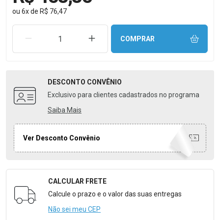
ou
6
x
de
R$ 76,47
REMOVER UMA UNIDADE
AUMENTAR UMA UNIDADE
COMPRAR
DESCONTO
CONVÊNIO
Exclusivo para clientes cadastrados no programa
Saiba Mais
Ver Desconto Convênio
CALCULAR FRETE
Formulário para Calcular o Frete
Calcule o prazo e o valor das suas entregas
Não sei meu CEP