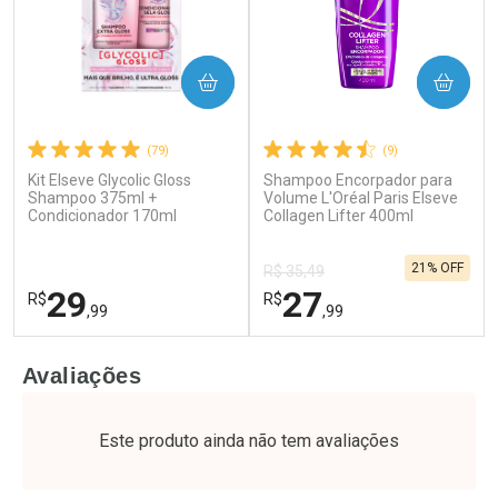
COMPRAR
COMPRAR
(79)
(9)
Kit Elseve Glycolic Gloss
Shampoo Encorpador para
Ativar Desconto
Ativar Desconto
Shampoo 375ml +
Volume L'Oréal Paris Elseve
Condicionador 170ml
Comprar sem Desconto
Collagen Lifter 400ml
Comprar sem Desconto
Por R$ 63,99/cada
Por R$ 49,27/cada
Comprar sem Desconto
Comprar sem Desconto
21% OFF
Por R$ 63,99/cada
Por R$ 49,27/cada
R$ 35,49
29
27
R$
R$
,99
,99
FECHAR
F
FECHAR
F
Avaliações
Laboratório
Laboratório
Por Menos
Por Menos
Este produto ainda não tem avaliações