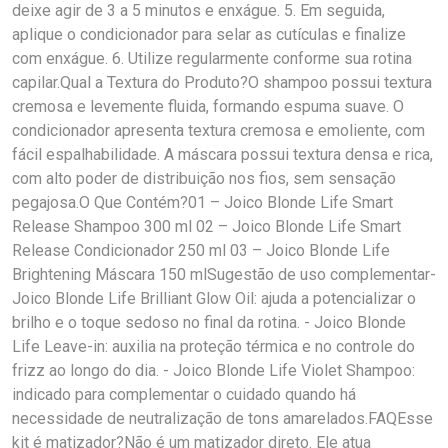
deixe agir de 3 a 5 minutos e enxágue. 5. Em seguida,
aplique o condicionador para selar as cutículas e finalize
com enxágue. 6. Utilize regularmente conforme sua rotina
capilar.Qual a Textura do Produto?O shampoo possui textura
cremosa e levemente fluida, formando espuma suave. O
condicionador apresenta textura cremosa e emoliente, com
fácil espalhabilidade. A máscara possui textura densa e rica,
com alto poder de distribuição nos fios, sem sensação
pegajosa.O Que Contém?01 – Joico Blonde Life Smart
Release Shampoo 300 ml 02 – Joico Blonde Life Smart
Release Condicionador 250 ml 03 – Joico Blonde Life
Brightening Máscara 150 mlSugestão de uso complementar-
Joico Blonde Life Brilliant Glow Oil: ajuda a potencializar o
brilho e o toque sedoso no final da rotina. - Joico Blonde
Life Leave-in: auxilia na proteção térmica e no controle do
frizz ao longo do dia. - Joico Blonde Life Violet Shampoo:
indicado para complementar o cuidado quando há
necessidade de neutralização de tons amarelados.FAQEsse
kit é matizador?Não é um matizador direto. Ele atua