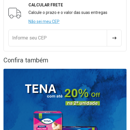
CALCULAR FRETE
Formulário para Calcular o Frete
Calcule o prazo e o valor das suas entregas
Não sei meu CEP
Informe seu CEP
CALCULA
Confira também