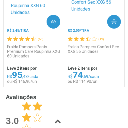
COMPRAR
COMPRAR
R$ 2,45/TIRA
R$ 2,05/TIRA
(65)
(19)
Fralda Pampers Pants
Fralda Pampers Confort Sec
Ativar Desconto
Ativar Desconto
Premium Care Roupinha XXG
XXG 56 Unidades
60 Unidades
Comprar sem Desconto
Comprar sem Desconto
Por R$ 60,74/cada
Por R$ 49,89/cada
Comprar sem Desconto
Comprar sem Desconto
Leve 2 itens por
Leve 2 itens por
Por R$ 60,74/cada
Por R$ 49,89/cada
95
74
R$
,48/cada
R$
,69/cada
ou R$ 146,90/un
ou R$ 114,90/un
FECHAR
F
FECHAR
F
Avaliações
Laboratório
Laboratório
Por Menos
Por Menos
3.0