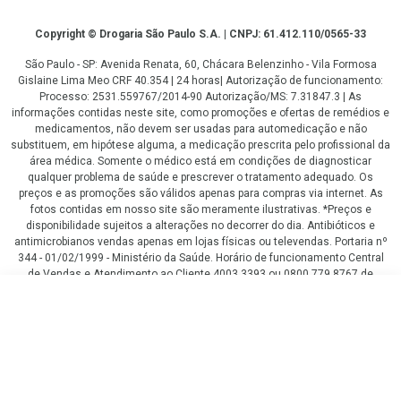
Copyright
Copyright © Drogaria São Paulo S.A. | CNPJ: 61.412.110/0565-33
São Paulo - SP: Avenida Renata, 60, Chácara Belenzinho - Vila Formosa
Gislaine Lima Meo CRF 40.354 | 24 horas| Autorização de funcionamento:
Processo: 2531.559767/2014-90 Autorização/MS: 7.31847.3 | As
informações contidas neste site, como promoções e ofertas de remédios e
medicamentos, não devem ser usadas para automedicação e não
substituem, em hipótese alguma, a medicação prescrita pelo profissional da
área médica. Somente o médico está em condições de diagnosticar
qualquer problema de saúde e prescrever o tratamento adequado. Os
preços e as promoções são válidos apenas para compras via internet. As
fotos contidas em nosso site são meramente ilustrativas. *Preços e
disponibilidade sujeitos a alterações no decorrer do dia. Antibióticos e
antimicrobianos vendas apenas em lojas físicas ou televendas. Portaria nº
344 - 01/02/1999 - Ministério da Saúde. Horário de funcionamento Central
de Vendas e Atendimento ao Cliente 4003 3393 ou 0800 779 8767 de
domingo a domingo das 08h00 às 20h00.
R$ 86,59
LGPD Aceite os Cookies
COMPRAR