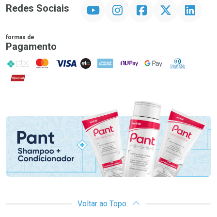
YouTube
Instagram
Facebook
Twitter
Linkedin
Redes Sociais
formas de
Pagamento
PIX
MasterCard
VISA
ELO
AMEX
NuPay
Google Pay
Diners Club
Hipercard
Promoção em Destaque
Voltar ao Topo