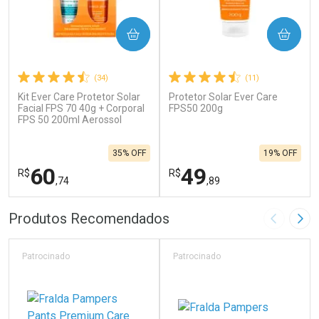
COMPRAR
COMPRAR
(34)
(11)
Kit Ever Care Protetor Solar
Protetor Solar Ever Care
Facial FPS 70 40g + Corporal
FPS50 200g
FPS 50 200ml Aerossol
35% OFF
19% OFF
60
49
R$
R$
,74
,89
FECHAR
F
FECHAR
F
Produtos Recomendados
Imagem A
Pró
Laboratório
Laboratório
Por Menos
Por Menos
Patrocinado
Patrocinado