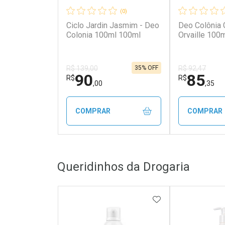
(0)
Ciclo Jardin Jasmim - Deo
Deo Colônia 
Colonia 100ml 100ml
Orvaille 100
35% OFF
R$ 139,00
R$ 92,47
90
85
R$
R$
,00
,35
COMPRAR
COMPRAR
FECHAR
FECHAR
Queridinhos da Drogaria
Laboratório
Laborató
Por Menos
Por Men
ADICIONAR AOS 