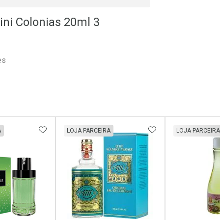
ini Colonias 20ml 3
es
FAVORITOS
ADICIONAR AOS FAVORITOS
ADICIONAR AOS 
A
LOJA PARCEIRA
LOJA PARCEIRA