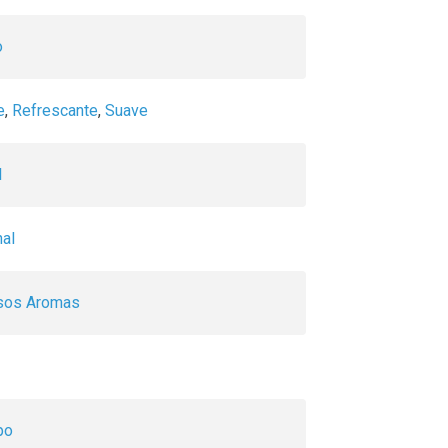
o
e
,
Refrescante
,
Suave
l
al
sos Aromas
po