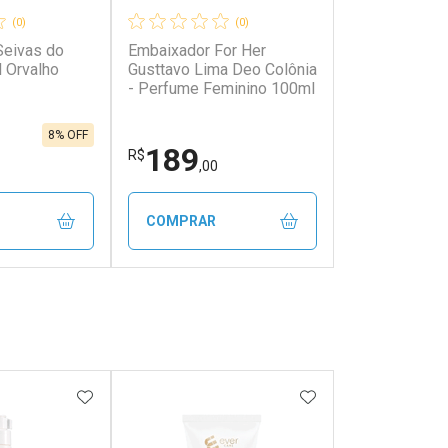
(0)
(0)
Seivas do
Embaixador For Her
 Orvalho
Gusttavo Lima Deo Colônia
- Perfume Feminino 100ml
8% OFF
189
R$
,00
COMPRAR
FECHAR
FECHAR
FECHAR
FECHAR
rio
Laboratório
os
Por Menos
FAVORITOS
ADICIONAR AOS FAVORITOS
ADICIONAR AOS 