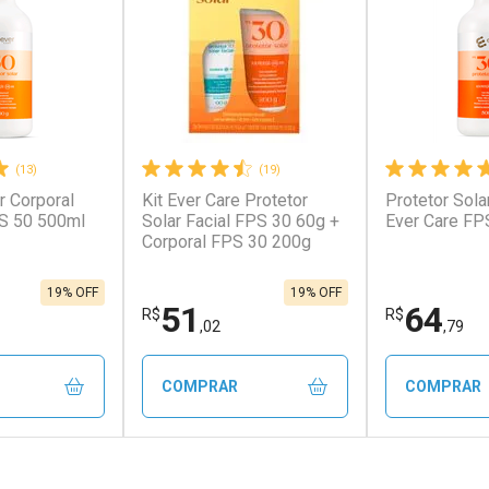
(13)
(19)
r Corporal
Kit Ever Care Protetor
Protetor Sola
conto
Ativar Desconto
Ativar Desc
PS 50 500ml
Solar Facial FPS 30 60g +
Ever Care FP
Corporal FPS 30 200g
em Desconto
Comprar sem Desconto
Comprar s
em Desconto
Comprar sem Desconto
Comprar s
5/cada
Por R$ 438,81/cada
Por R$ 60,2
5/cada
Por R$ 438,81/cada
Por R$ 60,2
19% OFF
19% OFF
51
64
R$
R$
,02
,79
COMPRAR
COMPRAR
FECHAR
FECHAR
FECHAR
FECHAR