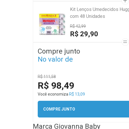
Kit Lenços Umedecidos Hugg
com 48 Unidades
R$ 42,99
R$ 29,90
Compre junto
No valor de
R$ 111,58
R$ 98,49
Você economiza
R$ 13,09
COMPRE JUNTO
Marca
Giovanna Baby