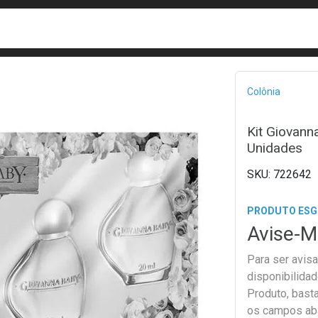
busca
isa?
Bread
Colônia
Kit Giovann
Unidades
722642
PRODUTO ES
Avise-M
Para ser avis
disponibilida
Produto, bast
os campos ab