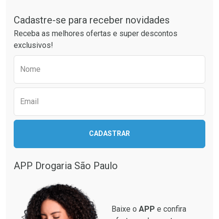
Tudo sobre a Drogaria São Paulo
Cadastre-se para receber novidades
Ativar Desconto
Ativar Desconto
Receba as melhores ofertas e super descontos
Comprar sem Desconto
Comprar sem Desconto
exclusivos!
Por R$ 55,19/cada
Por R$ 55,99/cada
Comprar sem Desconto
Comprar sem Desconto
Preencha o formulário abaixo para receber 
Por R$ 55,19/cada
Por R$ 55,99/cada
Nome
Email
CADASTRAR
APP Drogaria São Paulo
Baixe o
APP
e confira