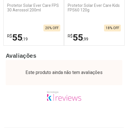
Protetor Solar Ever Care FPS
Protetor Solar Ever Care Kids
30 Aerossol 200ml
FPS60 120g
20% OFF
18% OFF
55
55
R$
R$
,19
,99
FECHAR
F
FECHAR
F
Avaliações
Laboratório
Laboratório
Por Menos
Por Menos
Este produto ainda não tem avaliações