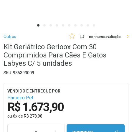
Breadcrumb
Outros
nenhuma avaliação
0
Kit Geriátrico Gerioox Com 30
Comprimidos Para Cães E Gatos
Labyes C/ 5 unidades
935393009
Parceiro Pet
R$ 1.673,90
ou
6
x
de
R$ 278,98