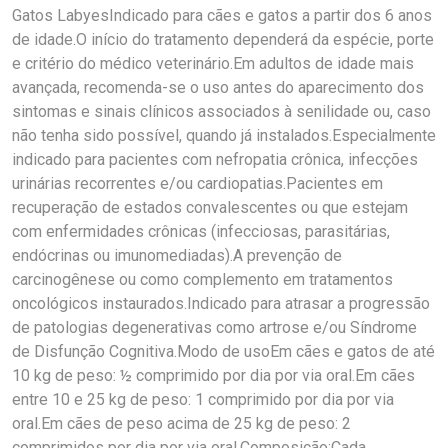
Gatos LabyesIndicado para cães e gatos a partir dos 6 anos
de idade.O início do tratamento dependerá da espécie, porte
e critério do médico veterinário.Em adultos de idade mais
avançada, recomenda-se o uso antes do aparecimento dos
sintomas e sinais clínicos associados à senilidade ou, caso
não tenha sido possível, quando já instalados.Especialmente
indicado para pacientes com nefropatia crônica, infecções
urinárias recorrentes e/ou cardiopatias.Pacientes em
recuperação de estados convalescentes ou que estejam
com enfermidades crônicas (infecciosas, parasitárias,
endócrinas ou imunomediadas).A prevenção de
carcinogênese ou como complemento em tratamentos
oncológicos instaurados.Indicado para atrasar a progressão
de patologias degenerativas como artrose e/ou Síndrome
de Disfunção Cognitiva.Modo de usoEm cães e gatos de até
10 kg de peso: ½ comprimido por dia por via oral.Em cães
entre 10 e 25 kg de peso: 1 comprimido por dia por via
oral.Em cães de peso acima de 25 kg de peso: 2
comprimidos por dia por via oral.Composição:Cada