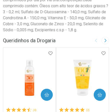
comprimido contém: Óleos com alto teor de ácidos graxos ?
3 - 0,2 ml; Sulfato de D-Glucosamina - 140,0 mg; Sulfato de
Condroitina A - 150,0 mg; Vitamina E - 50,0 mg; Glicinato de
Cobre - 3,0 mg; Gluconato de Zinco - 20,0 mg; Selenito de
Sódio - 0,005 mg; Excipientes c.s.p - 1,8 g.
Queridinhos da Drogaria
Imagem A
Pró
ADICIONAR AOS FAVORITOS
ADIC
COMPRAR
COMPRAR
(4)
(2)