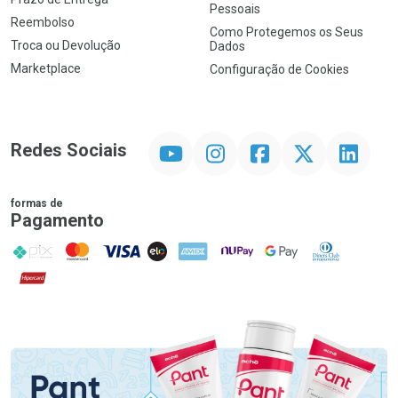
Pessoais
Reembolso
Como Protegemos os Seus
Troca ou Devolução
Dados
Marketplace
Configuração de Cookies
YouTube
Instagram
Facebook
Twitter
Linkedin
Redes Sociais
formas de
Pagamento
PIX
MasterCard
VISA
ELO
AMEX
NuPay
Google Pay
Diners Club
Hipercard
Promoção em Destaque