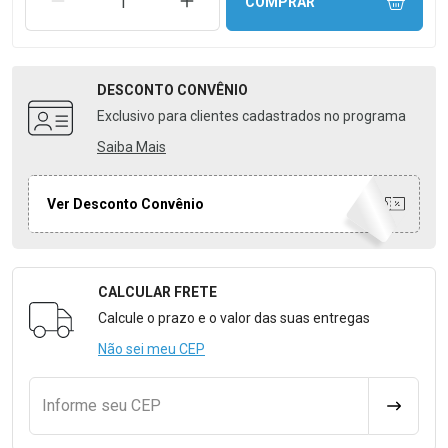
REMOVER UMA UNIDADE
AUMENTAR UMA UNIDADE
COMPRAR
DESCONTO
CONVÊNIO
Exclusivo para clientes cadastrados no programa
Saiba Mais
Ver Desconto Convênio
CALCULAR FRETE
Formulário para Calcular o Frete
Calcule o prazo e o valor das suas entregas
Não sei meu CEP
Informe seu CEP
CALCULA