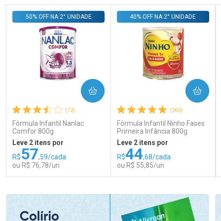
50% OFF NA 2° UNIDADE
40% OFF NA 2° UNIDADE
COMPRAR
COMPRAR
(72)
(360)
Fórmula Infantil Nanlac
Fórmula Infantil Ninho Fases
Comfor 800g
Primeira Infância 800g
Leve 2 itens por
Leve 2 itens por
57
44
R$
,59/cada
R$
,68/cada
ou R$ 76,78/un
ou R$ 55,85/un
FECHAR
FECHAR
FEC
FEC
Laboratório
Laboratório
Por Menos
Por Menos