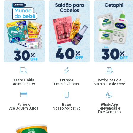
Benefícios
Frete Grátis
Entrega
Retire na Loja
Acima R$199
Em até 2 horas
Mais perto de você
Parcele
Baixe
WhatsApp
Até 3x Sem Juros
Nosso Aplicativo
Televendas e
Fale Conosco