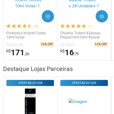
Ativar Desconto
COMPRAR
COMPRAR
(63)
(1)
Comprar sem Desconto
Comprar sem Desconto
Por R$ 31,35/cada
Por R$ 31,35/cada
Probiótico Infantil Colidis
Chiclete Trident XSenses
10ml Gotas
Peppermint Sem Açúcar
Garrafa 54g
16% OFF
12% OFF
R$ 204,99
R$ 18,99
171
16
R$
R$
,26
,79
FECHAR
FECHAR
FEC
FEC
Destaque Lojas Parceiras
Laboratório
Laboratório
Por Menos
Por Menos
OFERTAS DO DIA
OFERTAS DO DIA