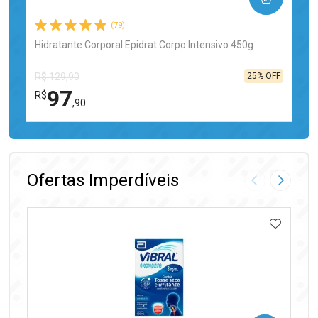
(79)
Hidratante Corporal Epidrat Corpo Intensivo 450g
25% OFF
R$ 129,90
97
R$
,90
FECHAR
FECHAR
Laboratório
Por Menos
Ofertas Imperdíveis
Imagem Anter
Próxima
ADICIO
Ativar Desconto