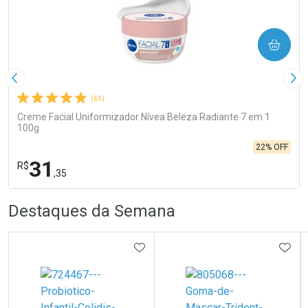
COMPRAR
Imagem Anterior
Pró
(61)
Creme Facial Uniformizador Nívea Beleza Radiante 7 em 1
100g
22% OFF
31
R$
,35
R
R
FECHA
FECHA
Destaques da Semana
Laboratório
Por Menos
ADICIONAR AOS FAVORITOS
ADIC