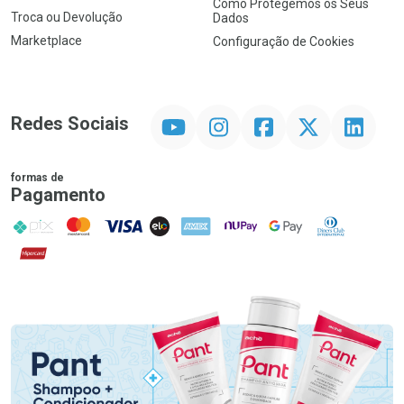
Como Protegemos os Seus
Troca ou Devolução
Dados
Marketplace
Configuração de Cookies
YouTube
Instagram
Facebook
Twitter
Linkedin
Redes Sociais
formas de
Pagamento
PIX
MasterCard
VISA
ELO
AMEX
NuPay
Google Pay
Diners Club
Hipercard
Promoção em Destaque