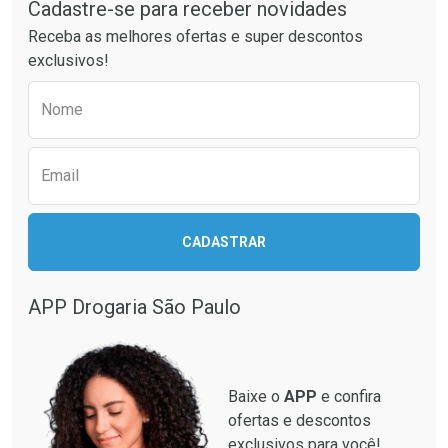
Por Menos
Por Menos
Cadastre-se para receber novidades
Receba as melhores ofertas e super descontos
exclusivos!
Preencha o formulário abaixo para receber 
Nome
Email
Ativar Desconto
Ativar Desconto
CADASTRAR
Comprar sem Desconto
Comprar sem Desconto
Comprar sem Desconto
Comprar sem Desconto
Por R$ 28,40/cada
Por R$ 137,94/cada
Por R$ 28,40/cada
Por R$ 137,94/cada
APP Drogaria São Paulo
Baixe o
APP
e confira
ofertas e descontos
exclusivos para você!