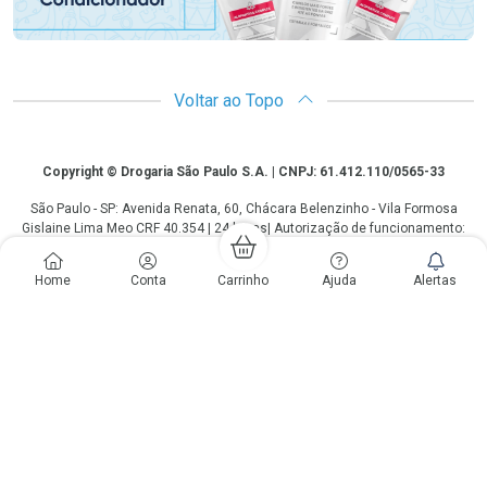
Voltar ao Topo
Copyright
Copyright © Drogaria São Paulo S.A. | CNPJ: 61.412.110/0565-33
São Paulo - SP: Avenida Renata, 60, Chácara Belenzinho - Vila Formosa
Gislaine Lima Meo CRF 40.354 | 24 horas| Autorização de funcionamento:
Processo: 2531.559767/2014-90 Autorização/MS: 7.31847.3 | As
informações contidas neste site, como promoções e ofertas de remédios e
Home
Conta
Carrinho
Ajuda
Alertas
medicamentos, não devem ser usadas para automedicação e não
substituem, em hipótese alguma, a medicação prescrita pelo profissional da
área médica. Somente o médico está em condições de diagnosticar
qualquer problema de saúde e prescrever o tratamento adequado. Os
preços e as promoções são válidos apenas para compras via internet. As
fotos contidas em nosso site são meramente ilustrativas. *Preços e
disponibilidade sujeitos a alterações no decorrer do dia. Antibióticos e
antimicrobianos vendas apenas em lojas físicas ou televendas. Portaria nº
344 - 01/02/1999 - Ministério da Saúde. Horário de funcionamento Central
de Vendas e Atendimento ao Cliente 4003 3393 ou 0800 779 8767 de
domingo a domingo das 08h00 às 20h00.