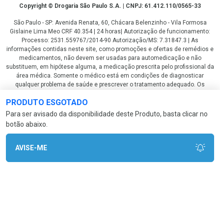
Copyright
Copyright © Drogaria São Paulo S.A. | CNPJ: 61.412.110/0565-33
São Paulo - SP: Avenida Renata, 60, Chácara Belenzinho - Vila Formosa
Gislaine Lima Meo CRF 40.354 | 24 horas| Autorização de funcionamento:
Processo: 2531.559767/2014-90 Autorização/MS: 7.31847.3 | As
informações contidas neste site, como promoções e ofertas de remédios e
medicamentos, não devem ser usadas para automedicação e não
substituem, em hipótese alguma, a medicação prescrita pelo profissional da
área médica. Somente o médico está em condições de diagnosticar
qualquer problema de saúde e prescrever o tratamento adequado. Os
preços e as promoções são válidos apenas para compras via internet. As
PRODUTO ESGOTADO
fotos contidas em nosso site são meramente ilustrativas. *Preços e
disponibilidade sujeitos a alterações no decorrer do dia. Antibióticos e
Para ser avisado da disponibilidade deste Produto, basta clicar no
antimicrobianos vendas apenas em lojas físicas ou televendas. Portaria nº
botão abaixo.
344 - 01/02/1999 - Ministério da Saúde. Horário de funcionamento Central
de Vendas e Atendimento ao Cliente 4003 3393 ou 0800 779 8767 de
domingo a domingo das 08h00 às 20h00.
AVISE-ME
LGPD Aceite os Cookies