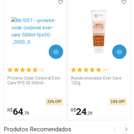
ADICIONAR AOS FAVORITOS
ADIC
COMPRAR
COMPRAR
(2)
(41)
Protetor Solar Corporal Ever
Autobronzeador Ever Care
Care FPS 30 500ml
120g
23% OFF
24% OFF
64
24
R$
R$
,79
,29
FECHAR
F
FECHAR
F
Produtos Recomendados
Imagem A
Pró