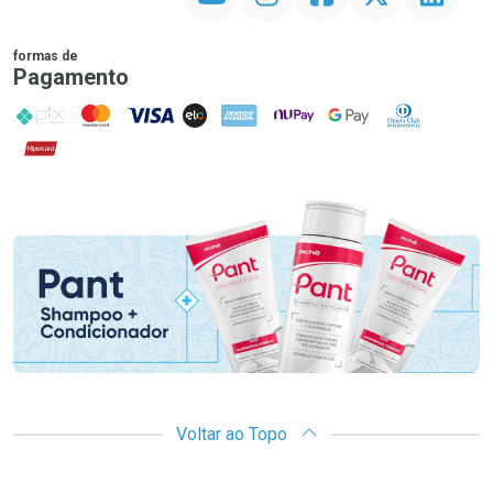
formas de
Pagamento
PIX
MasterCard
VISA
ELO
AMEX
NuPay
Google Pay
Diners Club
Hipercard
Promoção em Destaque
Voltar ao Topo