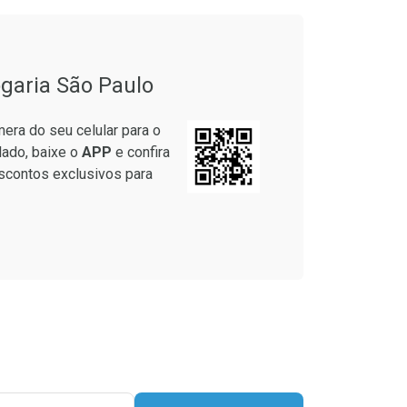
onto
Ativar Desconto
garia São Paulo
em Desconto
Comprar sem Desconto
em Desconto
Comprar sem Desconto
era do seu celular para o
4/cada
Por R$ 55,99/cada
4/cada
Por R$ 55,99/cada
lado, baixe o
APP
e confira
scontos exclusivos para