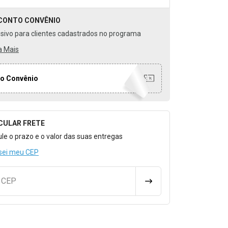
CONTO
CONVÊNIO
usivo para clientes cadastrados no programa
a Mais
o Convênio
CULAR FRETE
o para Calcular o Frete
ule o prazo e o valor das suas entregas
sei meu CEP
u CEP
CALCULAR FRETE