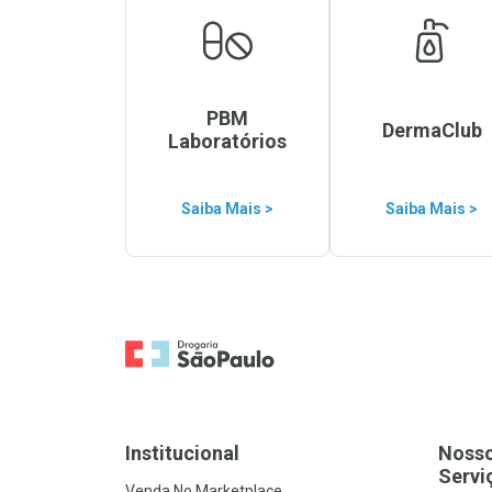
PBM
DermaClub
Laboratórios
Saiba Mais >
Saiba Mais >
Ir para a Home
Institucional
Noss
Servi
Venda No Marketplace