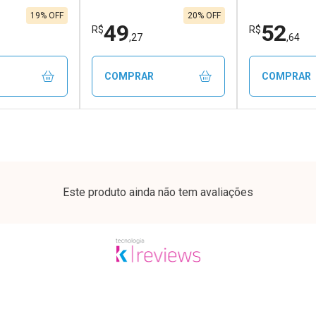
19% OFF
20% OFF
49
52
R$
R$
,27
,64
COMPRAR
COMPRAR
FECHAR
FECHAR
FECHAR
FECHAR
rio
Laboratório
Laborató
os
Por Menos
Por Men
Este produto ainda não tem avaliações