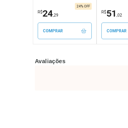
24% OFF
24
51
R$
R$
,29
,02
COMPRAR
COMPRAR
FECHAR
FECHAR
Avaliações
Laboratório
Laborató
Por Menos
Por Men