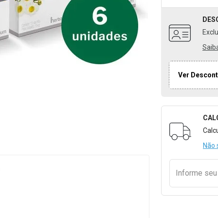
DES
Excl
Saib
Ver Descont
CAL
Formulári
Calc
Não 
s
Informe se