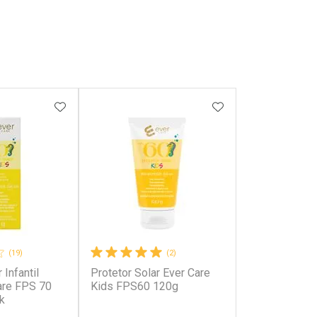
FAVORITOS
ADICIONAR AOS FAVORITOS
ADICIONAR AOS 
(19)
(2)
 Infantil
Protetor Solar Ever Care
are FPS 70
Kids FPS60 120g
k