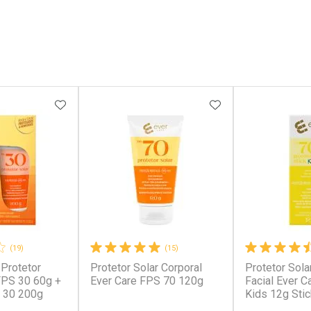
FAVORITOS
ADICIONAR AOS FAVORITOS
ADICIONAR AOS 
(19)
(15)
 Protetor
Protetor Solar Corporal
Protetor Solar
 FPS 30 60g +
Ever Care FPS 70 120g
Facial Ever C
 30 200g
Kids 12g Stic