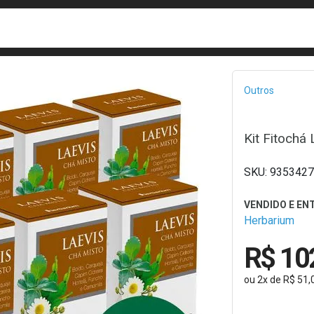
busca
isa?
Bread
Outros
Kit Fitochá
9353427
Herbarium
R$ 10
ou
2
x
de
R$ 51,