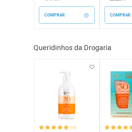
COMPRAR
COMPRAR
FECHAR
FECHAR
Queridinhos da Drogaria
Laboratório
Laborató
Por Menos
Por Men
ADICIONAR AOS 
(13)