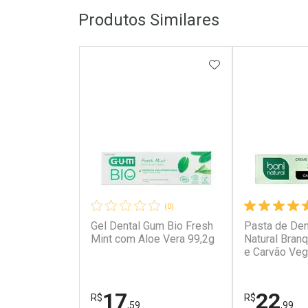
Produtos Similares
ADICIONAR AOS 
(0)
Gel Dental Gum Bio Fresh
Pasta de Den
Mint com Aloe Vera 99,2g
Natural Bran
e Carvão Veg
17
22
R$
R$
,59
,99