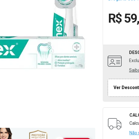
R$ 59
DES
Excl
Saib
Ver Descont
CAL
Formulári
Calc
Não 