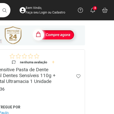
Acesse sua Conta
Precisa de 
Notific
Aces
Bem Vindo,
4
Você po
notifica
Vo
it
BUSCAR
Ver Recursos 
Faça seu Login ou Cadastro
Atendimento ao 
Central de Ajud
crumb
Televendas
4003-3393
nenhuma avaliação
0
ensitive Pasta de Dente
l Dentes Sensíveis 110g +
ADICIONAR AOS 
al Ultramacia 1 Unidade
36
Paulo