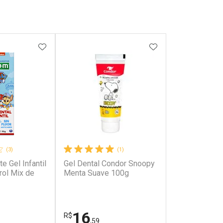
FAVORITOS
ADICIONAR AOS FAVORITOS
ADICIONAR AOS 
(3)
(1)
e Gel Infantil
Gel Dental Condor Snoopy
ol Mix de
Menta Suave 100g
16
R$
,59