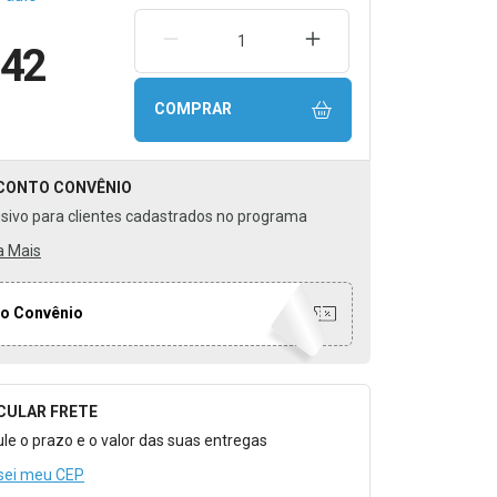
REMOVER UMA UNIDADE
AUMENTAR UMA UNIDA
,42
COMPRAR
CONTO
CONVÊNIO
usivo para clientes cadastrados no programa
a Mais
o Convênio
CULAR FRETE
o para Calcular o Frete
ule o prazo e o valor das suas entregas
sei meu CEP