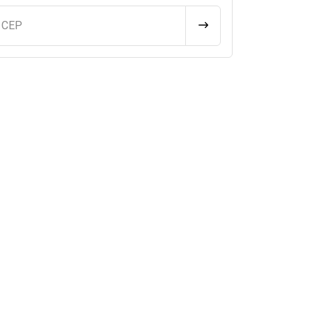
u CEP
CALCULAR FRETE