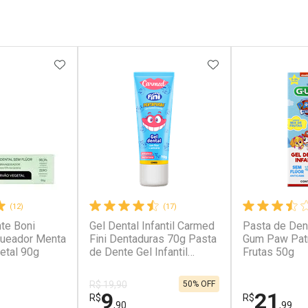
FAVORITOS
ADICIONAR AOS FAVORITOS
ADICIONAR AOS 
(12)
(17)
te Boni
Gel Dental Infantil Carmed
Pasta de Dent
queador Menta
Fini Dentaduras 70g Pasta
Gum Paw Patr
etal 90g
de Dente Gel Infantil
Frutas 50g
Carmed Fini Dentaduras
70g
50% OFF
R$ 19,90
9
21
R$
R$
,90
,99