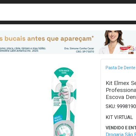
busca
isa?
Bread
Pasta De Dente
Kit Elmex S
Professiona
Escova Dent
9998190
KIT VIRTUAL
Drogaria São 