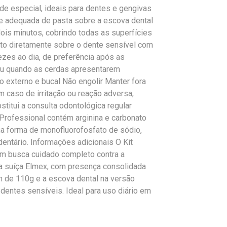
e especial, ideais para dentes e gengivas
e adequada de pasta sobre a escova dental
is minutos, cobrindo todas as superfícies
uto diretamente sobre o dente sensível com
zes ao dia, de preferência após as
ou quando as cerdas apresentarem
 externo e bucal Não engolir Manter fora
 caso de irritação ou reação adversa,
titui a consulta odontológica regular
rofessional contém arginina e carbonato
 na forma de monofluorofosfato de sódio,
dentário. Informações adicionais O Kit
em busca cuidado completo contra a
ca suíça Elmex, com presença consolidada
m de 110g e a escova dental na versão
dentes sensíveis. Ideal para uso diário em