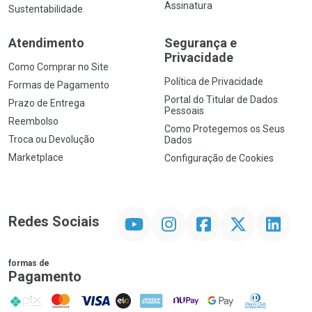
Assinatura
Sustentabilidade
Atendimento
Segurança e
Privacidade
Como Comprar no Site
Política de Privacidade
Formas de Pagamento
Portal do Titular de Dados
Prazo de Entrega
Pessoais
Reembolso
Como Protegemos os Seus
Troca ou Devolução
Dados
Marketplace
Configuração de Cookies
YouTube
Instagram
Facebook
Twitter
Linkedin
Redes Sociais
formas de
Pagamento
PIX
MasterCard
VISA
ELO
AMEX
NuPay
Google Pay
Diners Club