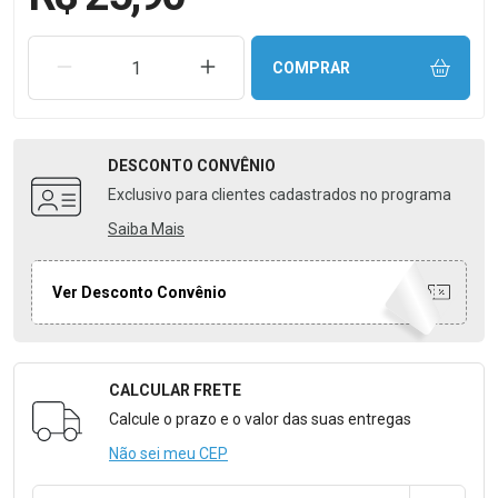
REMOVER UMA UNIDADE
AUMENTAR UMA UNIDADE
COMPRAR
DESCONTO
CONVÊNIO
Exclusivo para clientes cadastrados no programa
Saiba Mais
Ver Desconto Convênio
CALCULAR FRETE
Formulário para Calcular o Frete
Calcule o prazo e o valor das suas entregas
Não sei meu CEP