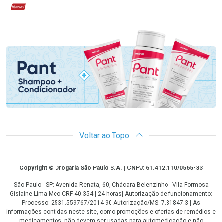
Hipercard
Promoção em Destaque
Voltar ao Topo
Copyright
Copyright © Drogaria São Paulo S.A. | CNPJ: 61.412.110/0565-33
São Paulo - SP: Avenida Renata, 60, Chácara Belenzinho - Vila Formosa
Gislaine Lima Meo CRF 40.354 | 24 horas| Autorização de funcionamento:
Processo: 2531.559767/2014-90 Autorização/MS: 7.31847.3 | As
informações contidas neste site, como promoções e ofertas de remédios e
medicamentos, não devem ser usadas para automedicação e não