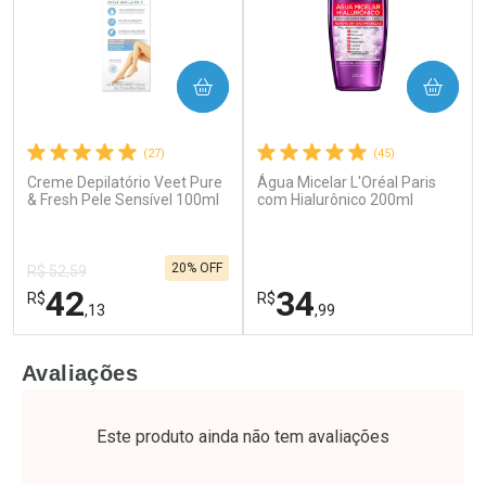
COMPRAR
COMPRAR
(27)
(45)
Creme Depilatório Veet Pure
Água Micelar L'Oréal Paris
Ativar Desconto
Ativar Desconto
& Fresh Pele Sensível 100ml
com Hialurônico 200ml
Comprar sem Desconto
Comprar sem Desconto
Por R$ 64,79/cada
Por R$ 64,79/cada
Comprar sem Desconto
Comprar sem Desconto
20% OFF
Por R$ 64,79/cada
Por R$ 64,79/cada
R$ 52,59
42
34
R$
R$
,13
,99
FECHAR
F
FECHAR
F
Avaliações
Laboratório
Laboratório
Por Menos
Por Menos
Este produto ainda não tem avaliações