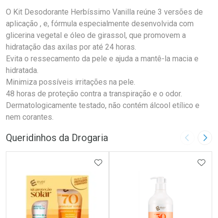
O Kit Desodorante Herbíssimo Vanilla reúne 3 versões de
aplicação , e, fórmula especialmente desenvolvida com
glicerina vegetal e óleo de girassol, que promovem a
hidratação das axilas por até 24 horas.
Evita o ressecamento da pele e ajuda a mantê-la macia e
hidratada.
Minimiza possíveis irritações na pele.
48 horas de proteção contra a transpiração e o odor.
Dermatologicamente testado, não contém álcool etílico e
nem corantes.
Queridinhos da Drogaria
Imagem A
Pró
ADICIONAR AOS FAVORITOS
ADIC