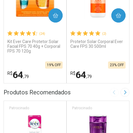
COMPRAR
COMPRAR
(24)
(2)
Kit Ever Care Protetor Solar
Protetor Solar Corporal Ever
Facial FPS 70 40g + Corporal
Care FPS 30 500ml
FPS 70 120g
19% OFF
23% OFF
64
64
R$
R$
,79
,79
FECHAR
F
FECHAR
F
Produtos Recomendados
Imagem A
Pró
Laboratório
Laboratório
Por Menos
Por Menos
Patrocinado
Patrocinado