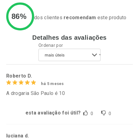
86%
dos clientes
recomendam
este produto
Detalhes das avaliações
Ativar Desconto
Ativar Desconto
Ordenar por
Comprar sem Desconto
Comprar sem Desconto
Por R$ 20,48/cada
Por R$ 14,90/cada
Comprar sem Desconto
Comprar sem Desconto
Por R$ 20,48/cada
Por R$ 14,90/cada
Roberto D.
há 5 meses
A drogaria São Paulo é 10
esta avaliação foi útil?
0
0
luciana d.