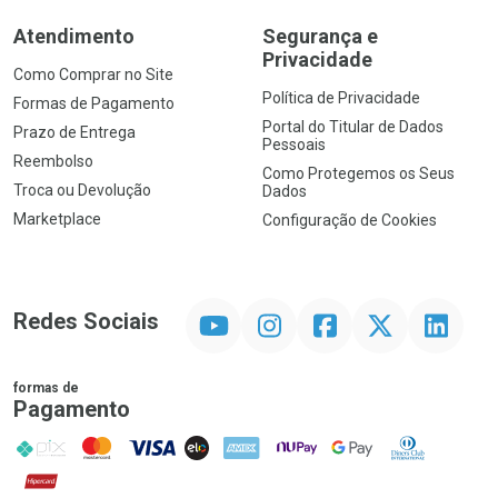
Atendimento
Segurança e
Privacidade
Como Comprar no Site
Política de Privacidade
Formas de Pagamento
Portal do Titular de Dados
Prazo de Entrega
Pessoais
Reembolso
Como Protegemos os Seus
Troca ou Devolução
Dados
Marketplace
Configuração de Cookies
YouTube
Instagram
Facebook
Twitter
Linkedin
Redes Sociais
formas de
Pagamento
PIX
MasterCard
VISA
ELO
AMEX
NuPay
Google Pay
Diners Club
Hipercard