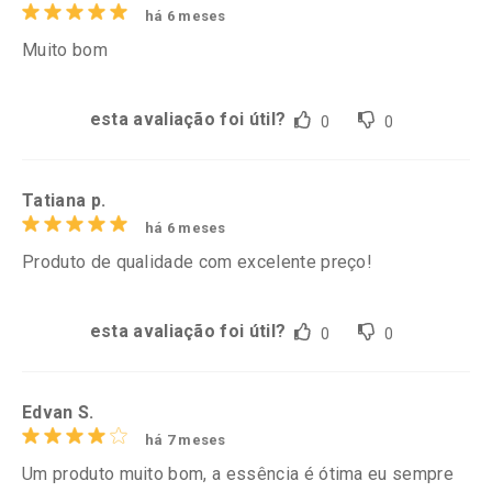
há 6 meses
Muito bom
esta avaliação foi útil?
0
0
Tatiana p.
há 6 meses
Produto de qualidade com excelente preço!
esta avaliação foi útil?
0
0
Edvan S.
há 7 meses
Um produto muito bom, a essência é ótima eu sempre