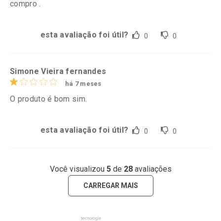
compro .
esta avaliação foi útil?
0
0
Simone Vieira fernandes
há 7 meses
O produto é bom sim.
esta avaliação foi útil?
0
0
Você visualizou
5
de
28
avaliações
CARREGAR MAIS