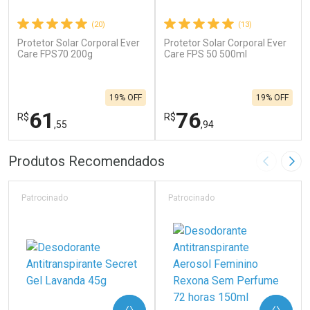
(20)
(13)
Protetor Solar Corporal Ever
Protetor Solar Corporal Ever
Care FPS70 200g
Care FPS 50 500ml
19% OFF
19% OFF
61
76
R$
R$
,55
,94
FECHAR
F
FECHAR
F
Produtos Recomendados
Imagem A
Pró
Laboratório
Laboratório
Por Menos
Por Menos
Patrocinado
Patrocinado