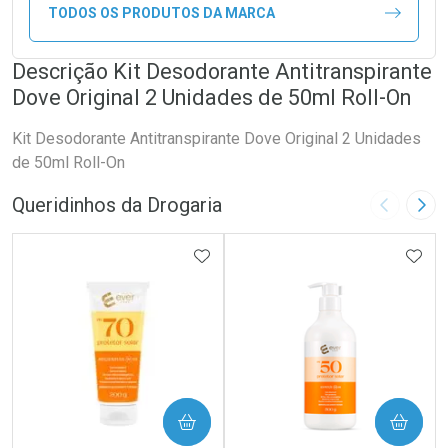
TODOS OS PRODUTOS DA MARCA
Descrição Kit Desodorante Antitranspirante
Dove Original 2 Unidades de 50ml Roll-On
Kit Desodorante Antitranspirante Dove Original 2 Unidades
de 50ml Roll-On
Queridinhos da Drogaria
Imagem A
Pró
ADICIONAR AOS FAVORITOS
ADIC
COMPRAR
COMPRAR