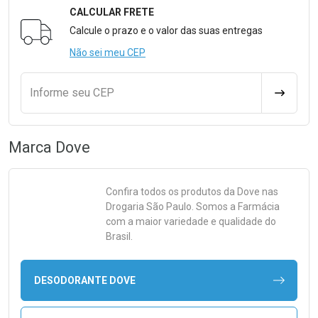
CALCULAR FRETE
Formulário para Calcular o Frete
Calcule o prazo e o valor das suas entregas
Não sei meu CEP
Informe seu CEP
CALCULA
Marca
Dove
Confira todos os produtos da
Dove
nas
Drogaria São Paulo. Somos a Farmácia
com a maior variedade e qualidade do
Brasil.
DESODORANTE DOVE