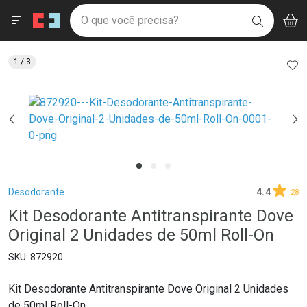
Drogaria São Paulo
Menu
Aces
Ir direto para a home
O que você precisa?
V
i
BUSCAR
Navegue pela página
Ir direto para o conteúdo
Faça a sua busca
Ir direto para a busca
Ir direto para a conta
AD
1
/ 3
Ir direto para a ajuda
Ir direto para a notificações
Ir direto para o carrinho
Ir direto para o menu
Breadcrumb
Desodorante
4.4
28
Kit Desodorante Antitranspirante Dove
Original 2 Unidades de 50ml Roll-On
872920
Kit Desodorante Antitranspirante Dove Original 2 Unidades
de 50ml Roll-On