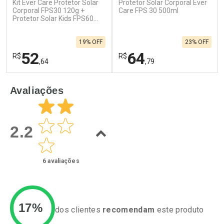
Kit Ever Care Protetor Solar
Protetor Solar Corporal Ever
Corporal FPS30 120g +
Care FPS 30 500ml
Protetor Solar Kids FPS60
120g
19% OFF
23% OFF
52
64
R$
R$
,64
,79
FECHAR
F
FECHAR
F
Avaliações
Laboratório
Laboratório
Por Menos
Por Menos
2.2
6
avaliações
17%
dos clientes
recomendam
este produto