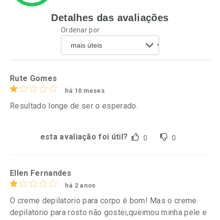
Detalhes das avaliações
Ativar Desconto
Ativar Desconto
Ordenar por
Comprar sem Desconto
Comprar sem Desconto
Por R$ 52,64/cada
Por R$ 64,79/cada
Comprar sem Desconto
Comprar sem Desconto
Por R$ 52,64/cada
Por R$ 64,79/cada
Rute Gomes
há 10 meses
Resultado longe de ser o esperado.
esta avaliação foi útil?
0
0
Ellen Fernandes
há 2 anos
O creme depilatorio para corpo é bom! Mas o creme
depilatorio para rosto não gostei,queimou minha pele e