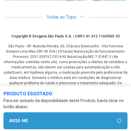
Voltar ao Topo
Copyright
Copyright © Drogaria São Paulo S.A. | CNPJ: 61.412.110/0565-33
São Paulo - SP: Avenida Renata, 60, Chácara Belenzinho - Vila Formosa
Gislaine Lima Meo CRF 40.354 | 24 horas| Autorização de funcionamento:
Processo: 2531.559767/2014-90 Autorização/MS: 7.31847.3 | As
informações contidas neste site, como promoções e ofertas de remédios e
medicamentos, não devem ser usadas para automedicação e não
substituem, em hipótese alguma, a medicação prescrita pelo profissional da
área médica. Somente o médico está em condições de diagnosticar
qualquer problema de saúde e prescrever o tratamento adequado. Os
preços e as promoções são válidos apenas para compras via internet. As
PRODUTO ESGOTADO
fotos contidas em nosso site são meramente ilustrativas. *Preços e
disponibilidade sujeitos a alterações no decorrer do dia. Antibióticos e
Para ser avisado da disponibilidade deste Produto, basta clicar no
antimicrobianos vendas apenas em lojas físicas ou televendas. Portaria nº
botão abaixo.
344 - 01/02/1999 - Ministério da Saúde. Horário de funcionamento Central
de Vendas e Atendimento ao Cliente 4003 3393 ou 0800 779 8767 de
domingo a domingo das 08h00 às 20h00.
AVISE-ME