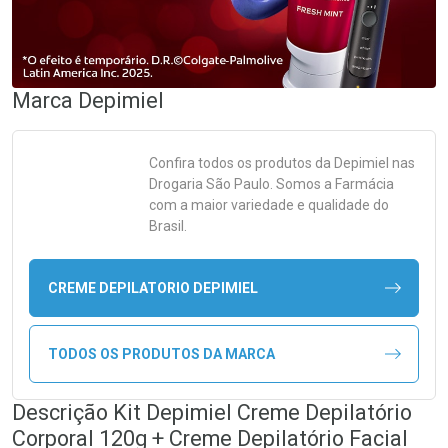
Marca
Depimiel
Confira todos os produtos da
Depimiel
nas
Drogaria São Paulo. Somos a Farmácia
com a maior variedade e qualidade do
Brasil.
CREME DEPILATORIO DEPIMIEL
TODOS OS PRODUTOS DA MARCA
Descrição Kit Depimiel Creme Depilatório
Corporal 120g + Creme Depilatório Facial