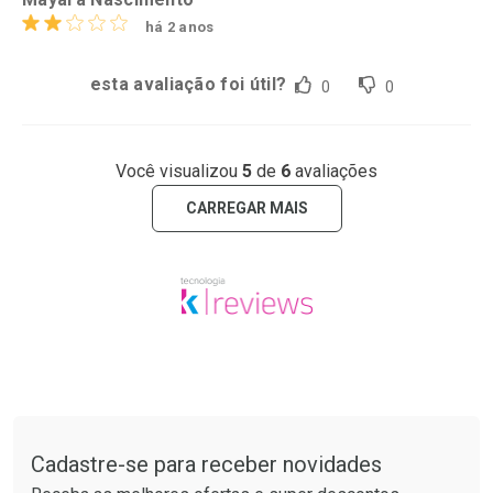
há 2 anos
esta avaliação foi útil?
0
0
Você visualizou
5
de
6
avaliações
CARREGAR MAIS
Tudo sobre a Drogaria São Paulo
Cadastre-se para receber novidades