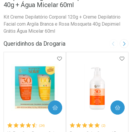
40g + Água Micelar 60ml
Kit Creme Depilatório Corporal 120g + Creme Depilatório
Facial com Argila Branca e Rosa Mosqueta 40g Depimiel
Grátis Água Micelar 60ml
Queridinhos da Drogaria
Imagem A
Pró
ADICIONAR AOS FAVORITOS
ADIC
COMPRAR
COMPRAR
(24)
(2)