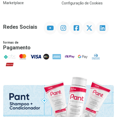
Marketplace
Configuração de Cookies
YouTube
Instagram
Facebook
Twitter
Linkedin
Redes Sociais
formas de
Pagamento
PIX
MasterCard
VISA
ELO
AMEX
NuPay
Google Pay
Diners Club
Hipercard
Promoção em Destaque