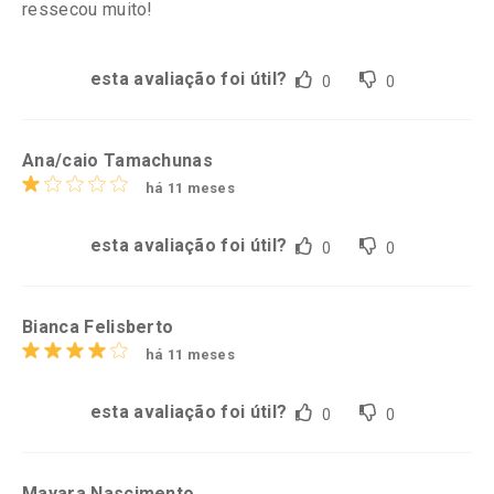
ressecou muito!
esta avaliação foi útil?
0
0
Ana/caio Tamachunas
há 11 meses
esta avaliação foi útil?
0
0
Bianca Felisberto
há 11 meses
esta avaliação foi útil?
0
0
Mayara Nascimento