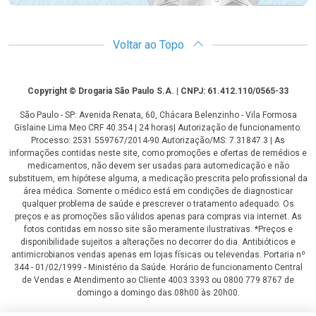
Voltar ao Topo
Copyright
Copyright © Drogaria São Paulo S.A. | CNPJ: 61.412.110/0565-33
São Paulo - SP: Avenida Renata, 60, Chácara Belenzinho - Vila Formosa
Gislaine Lima Meo CRF 40.354 | 24 horas| Autorização de funcionamento:
Processo: 2531.559767/2014-90 Autorização/MS: 7.31847.3 | As
informações contidas neste site, como promoções e ofertas de remédios e
medicamentos, não devem ser usadas para automedicação e não
substituem, em hipótese alguma, a medicação prescrita pelo profissional da
área médica. Somente o médico está em condições de diagnosticar
qualquer problema de saúde e prescrever o tratamento adequado. Os
preços e as promoções são válidos apenas para compras via internet. As
fotos contidas em nosso site são meramente ilustrativas. *Preços e
disponibilidade sujeitos a alterações no decorrer do dia. Antibióticos e
antimicrobianos vendas apenas em lojas físicas ou televendas. Portaria nº
344 - 01/02/1999 - Ministério da Saúde. Horário de funcionamento Central
de Vendas e Atendimento ao Cliente 4003 3393 ou 0800 779 8767 de
domingo a domingo das 08h00 às 20h00.