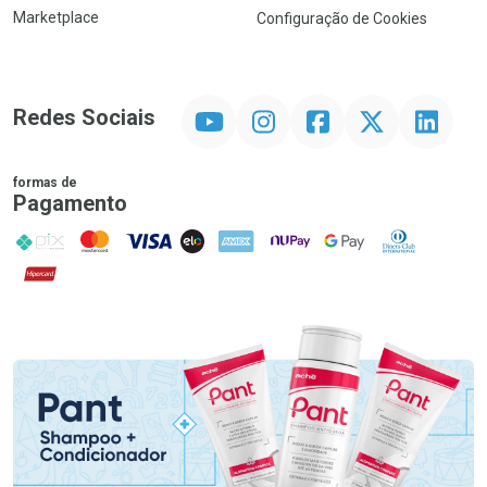
Marketplace
Configuração de Cookies
YouTube
Instagram
Facebook
Twitter
Linkedin
Redes Sociais
formas de
Pagamento
PIX
MasterCard
VISA
ELO
AMEX
NuPay
Google Pay
Diners Club
Hipercard
Promoção em Destaque