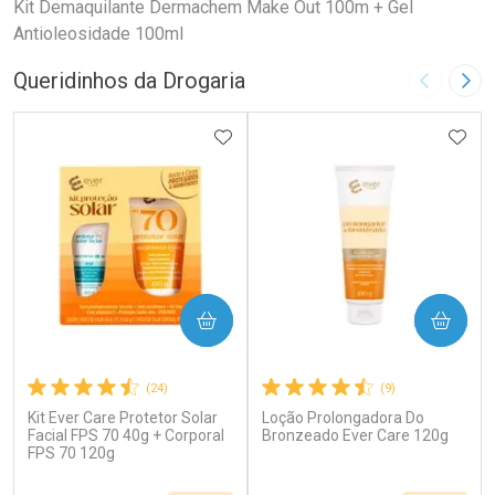
Kit Demaquilante Dermachem Make Out 100m + Gel
Antioleosidade 100ml
Queridinhos da Drogaria
Imagem A
Pró
ADICIONAR AOS FAVORITOS
ADIC
COMPRAR
COMPRAR
(24)
(9)
Kit Ever Care Protetor Solar
Loção Prolongadora Do
Facial FPS 70 40g + Corporal
Bronzeado Ever Care 120g
FPS 70 120g