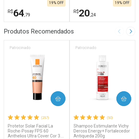
19% OFF
19% OFF
64
20
R$
R$
,79
,24
FECHAR
F
FECHAR
F
Produtos Recomendados
Imagem A
Pró
Laboratório
Laboratório
Por Menos
Por Menos
Patrocinado
Patrocinado
COMPRAR
COMPRAR
(257)
(50)
Protetor Solar Facial La
Shampoo Estimulante Vichy
Ativar Desconto
Ativar Desconto
Roche-Posay FPS 60
Dercos Energy+ Fortalecedor
Anthelios Ultra Cover Cor 3.0
Comprar sem Desconto
Antiqueda 200g
Comprar sem Desconto