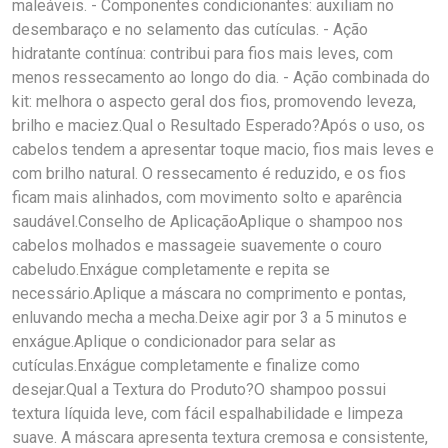
maleáveis. - Componentes condicionantes: auxiliam no
desembaraço e no selamento das cutículas. - Ação
hidratante contínua: contribui para fios mais leves, com
menos ressecamento ao longo do dia. - Ação combinada do
kit: melhora o aspecto geral dos fios, promovendo leveza,
brilho e maciez.Qual o Resultado Esperado?Após o uso, os
cabelos tendem a apresentar toque macio, fios mais leves e
com brilho natural. O ressecamento é reduzido, e os fios
ficam mais alinhados, com movimento solto e aparência
saudável.Conselho de AplicaçãoAplique o shampoo nos
cabelos molhados e massageie suavemente o couro
cabeludo.Enxágue completamente e repita se
necessário.Aplique a máscara no comprimento e pontas,
enluvando mecha a mecha.Deixe agir por 3 a 5 minutos e
enxágue.Aplique o condicionador para selar as
cutículas.Enxágue completamente e finalize como
desejar.Qual a Textura do Produto?O shampoo possui
textura líquida leve, com fácil espalhabilidade e limpeza
suave. A máscara apresenta textura cremosa e consistente,