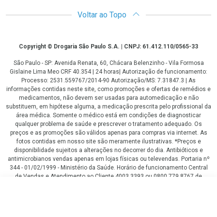
Voltar ao Topo
Copyright
Copyright © Drogaria São Paulo S.A. | CNPJ: 61.412.110/0565-33
São Paulo - SP: Avenida Renata, 60, Chácara Belenzinho - Vila Formosa
Gislaine Lima Meo CRF 40.354 | 24 horas| Autorização de funcionamento:
Processo: 2531.559767/2014-90 Autorização/MS: 7.31847.3 | As
informações contidas neste site, como promoções e ofertas de remédios e
medicamentos, não devem ser usadas para automedicação e não
substituem, em hipótese alguma, a medicação prescrita pelo profissional da
área médica. Somente o médico está em condições de diagnosticar
qualquer problema de saúde e prescrever o tratamento adequado. Os
preços e as promoções são válidos apenas para compras via internet. As
fotos contidas em nosso site são meramente ilustrativas. *Preços e
disponibilidade sujeitos a alterações no decorrer do dia. Antibióticos e
antimicrobianos vendas apenas em lojas físicas ou televendas. Portaria nº
344 - 01/02/1999 - Ministério da Saúde. Horário de funcionamento Central
de Vendas e Atendimento ao Cliente 4003 3393 ou 0800 779 8767 de
domingo a domingo das 08h00 às 20h00.
R$ 67,87
LGPD Aceite os Cookies
COMPRAR
R$ 50,90