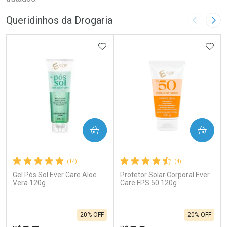
Queridinhos da Drogaria
Imagem A
Pró
ADICIONAR AOS FAVORITOS
ADIC
COMPRAR
COMPRAR
(14)
(4)
Gel Pós Sol Ever Care Aloe
Protetor Solar Corporal Ever
Vera 120g
Care FPS 50 120g
20% OFF
20% OFF