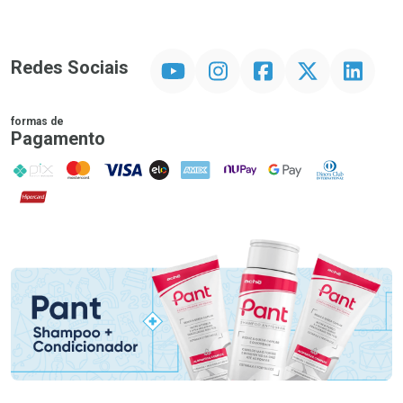
YouTube
Instagram
Facebook
Twitter
Linkedin
Redes Sociais
formas de
Pagamento
PIX
MasterCard
VISA
ELO
AMEX
NuPay
Google Pay
Diners Club
Hipercard
Promoção em Destaque