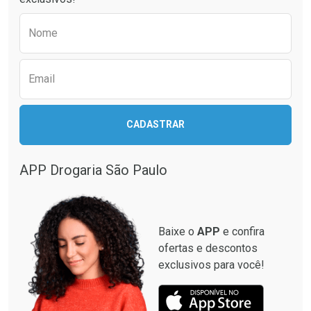
Por R$ 29,30/cada
Por R$ 29,99/cada
Comprar sem Desconto
Comprar sem Desconto
Preencha o formulário abaixo para receber 
Por R$ 29,30/cada
Por R$ 29,99/cada
Nome
Email
CADASTRAR
APP Drogaria São Paulo
Baixe o
APP
e confira
ofertas e descontos
exclusivos para você!