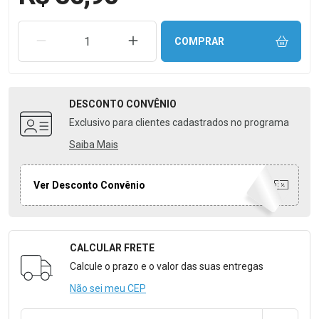
REMOVER UMA UNIDADE
AUMENTAR UMA UNIDADE
COMPRAR
DESCONTO
CONVÊNIO
Exclusivo para clientes cadastrados no programa
Saiba Mais
Ver Desconto Convênio
CALCULAR FRETE
Formulário para Calcular o Frete
Calcule o prazo e o valor das suas entregas
Não sei meu CEP