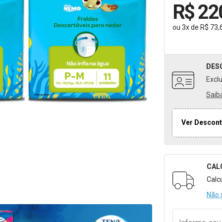
R$ 22
ou
3
x
de
R$ 73,
DES
Excl
Saib
Ver Descont
CAL
Formulári
Calc
Não 