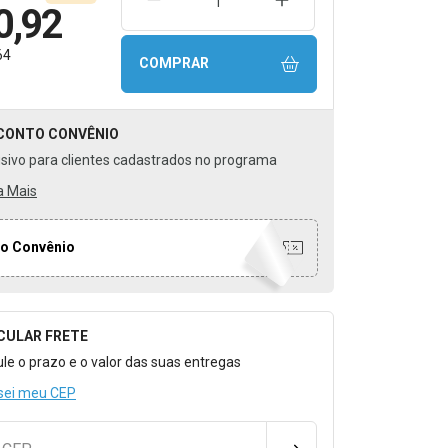
REMOVER UMA UNIDADE
AUMENTAR UMA UNIDA
0,92
64
COMPRAR
CONTO
CONVÊNIO
usivo para clientes cadastrados no programa
a Mais
o Convênio
CULAR FRETE
o para Calcular o Frete
ule o prazo e o valor das suas entregas
sei meu CEP