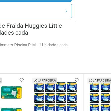
e Fralda Huggies Little
dades cada
Swimmers Piscina P-M 11 Unidades cada.
FAVORITOS
ADICIONAR AOS FAVORITOS
ADICIONAR AOS 
A
LOJA PARCEIRA
LOJA PARCEIRA