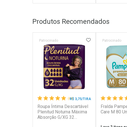
FECHAR
FECHAR
Produtos Recomendados
Laboratório
Laborató
Por Menos
Por Men
ADICIONAR AOS 
Patrocinado
Patrocinado
(64)
R$ 3,75/TIRA
Roupa Íntima Descartável
Fralda Pamp
Ativar Desconto
Ativar Des
Plenitud Noturna Máxima
Care M 80 U
Absorção G/XG 32
Unidades
Comprar sem Desconto
Comprar s
Comprar sem Desconto
Comprar s