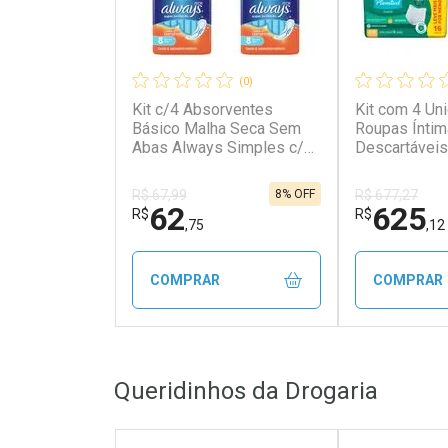
(0)
Kit c/4 Absorventes
Kit com 4 Un
Básico Malha Seca Sem
Roupas Ínti
Abas Always Simples c/8
Descartáveis
Unidades cada
Classic Uni
Absorção In
8% OFF
R$ 67,99
R$ 677,27
Unidades ca
62
625
R$
R$
,75
,12
COMPRAR
COMPRAR
FECHAR
FECHAR
Queridinhos da Drogaria
Laboratório
Laborató
Por Menos
Por Men