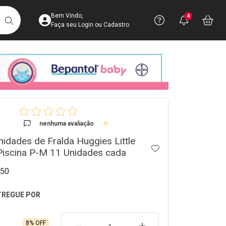
Acesse sua Conta
Precisa de 
Notific
Aces
Bem Vindo,
4
Você po
notifica
Vo
it
BUSCAR
Ver Recursos 
Faça seu Login ou Cadastro
Atendimento ao 
Central de Ajud
crumb
Televendas
4003-3393
nenhuma avaliação
0
nidades de Fralda Huggies Little
ADICIONAR AOS 
iscina P-M 11 Unidades cada
50
8% OFF