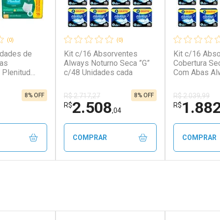
(0)
(0)
idades de
Kit c/16 Absorventes
Kit c/16 Abs
mas
Always Noturno Seca ”G”
Cobertura Se
 Plenitud
c/48 Unidades cada
Com Abas Al
ssex P/M
32 Unidades 
tensa com 16
8% OFF
8% OFF
R$ 2.717,27
R$ 2.039,99
da
2.508
1.88
R$
R$
,04
COMPRAR
COMPRAR
FECHAR
FECHAR
FECHAR
FECHAR
rio
Laboratório
Laborató
os
Por Menos
Por Men