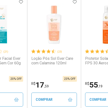
FAVORITOS
ADICIONAR AOS FAVORITOS
ADICIONAR AOS 
(21)
(23)
r Facial Ever
Loção Pós Sol Ever Care
Protetor Sola
conto
Ativar Desconto
Ativar Desc
Sem Cor 60g
com Calamina 120ml
FPS 30 Aero
em Desconto
Comprar sem Desconto
Comprar s
em Desconto
Comprar sem Desconto
Comprar s
,12/cada
Por R$ 2.508,04/cada
Por R$ 1.88
12/cada
Por R$ 2.508,04/cada
Por R$ 1.88
20% OFF
23% OFF
17
55
R$
R$
,59
,19
COMPRAR
COMPRAR