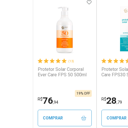
ADICIONAR AOS 
(13)
Protetor Solar Corporal
Protetor Sola
Ativar Desconto
Ativar Des
Ever Care FPS 50 500ml
Care FPS30 
Comprar sem Desconto
Comprar s
Comprar sem Desconto
Comprar s
Por R$ 62,75/cada
Por R$ 625
Por R$ 62,75/cada
Por R$ 625,
19% OFF
76
28
R$
R$
,94
,79
COMPRAR
COMPRAR