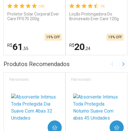
(20)
(9)
Protetor Solar Corporal Ever
Loção Prolongadora Do
Care FPS70 200g
Bronzeado Ever Care 120g
19% OFF
19% OFF
61
20
R$
R$
,55
,24
FECHAR
F
FECHAR
F
Produtos Recomendados
Imagem A
Pró
Laboratório
Laboratório
Por Menos
Por Menos
Patrocinado
Patrocinado
COMPRAR
COMPRAR