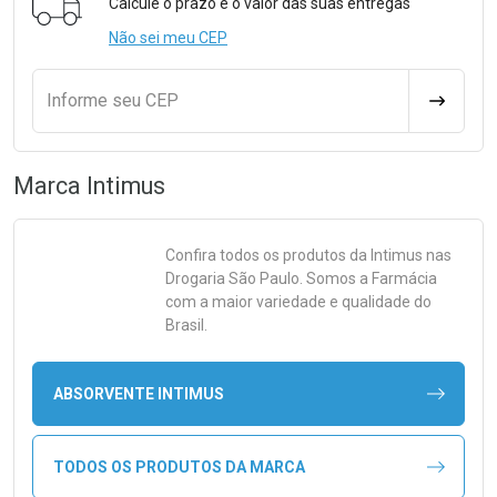
Calcule o prazo e o valor das suas entregas
Não sei meu CEP
Informe seu CEP
CALCULA
Marca
Intimus
Confira todos os produtos da
Intimus
nas
Drogaria São Paulo. Somos a Farmácia
com a maior variedade e qualidade do
Brasil.
ABSORVENTE INTIMUS
TODOS OS PRODUTOS DA MARCA