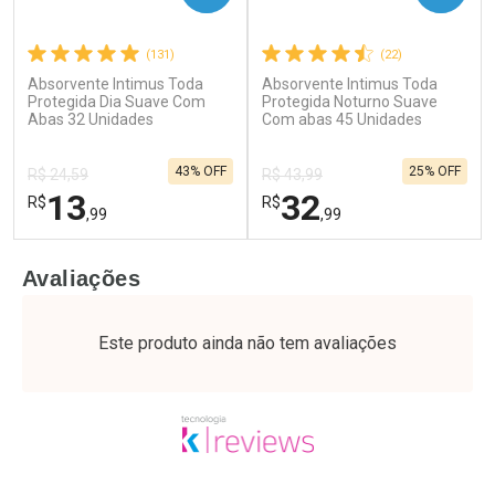
(131)
(22)
Absorvente Intimus Toda
Absorvente Intimus Toda
Ativar Desconto
Ativar Desconto
Protegida Dia Suave Com
Protegida Noturno Suave
Abas 32 Unidades
Comprar sem Desconto
Com abas 45 Unidades
Comprar sem Desconto
Por R$ 61,55/cada
Por R$ 20,24/cada
Comprar sem Desconto
Comprar sem Desconto
43% OFF
25% OFF
Por R$ 61,55/cada
Por R$ 20,24/cada
R$ 24,59
R$ 43,99
13
32
R$
R$
,99
,99
FECHAR
F
FECHAR
F
Avaliações
Laboratório
Laboratório
Por Menos
Por Menos
Este produto ainda não tem avaliações