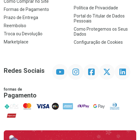
Como Comprar no Site
Política de Privacidade
Formas de Pagamento
Portal do Titular de Dados
Prazo de Entrega
Pessoais
Reembolso
Como Protegemos os Seus
Troca ou Devolução
Dados
Marketplace
Configuração de Cookies
YouTube
Instagram
Facebook
Twitter
Linkedin
Redes Sociais
formas de
Pagamento
PIX
MasterCard
VISA
ELO
AMEX
NuPay
Google Pay
Diners Club
Hipercard
Promoção em Destaque