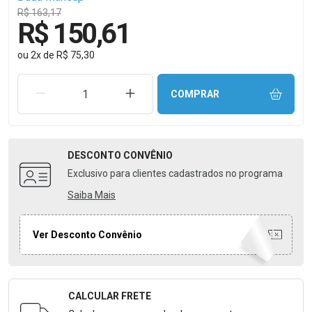
R$ 163,17
R$ 150,61
ou
2
x
de
R$ 75,30
REMOVER UMA UNIDADE
AUMENTAR UMA UNIDADE
COMPRAR
DESCONTO
CONVÊNIO
Exclusivo para clientes cadastrados no programa
Saiba Mais
Ver Desconto Convênio
CALCULAR FRETE
Formulário para Calcular o Frete