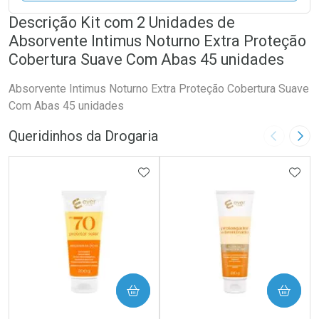
Descrição Kit com 2 Unidades de
Absorvente Intimus Noturno Extra Proteção
Cobertura Suave Com Abas 45 unidades
Absorvente Intimus Noturno Extra Proteção Cobertura Suave
Com Abas 45 unidades
Queridinhos da Drogaria
Imagem A
Pró
ADICIONAR AOS FAVORITOS
ADIC
COMPRAR
COMPRAR