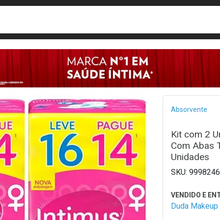
busca
isa?
Bread
Absorvente
Kit com 2 U
Com Abas T
Unidades
9998246
Duda Makeup