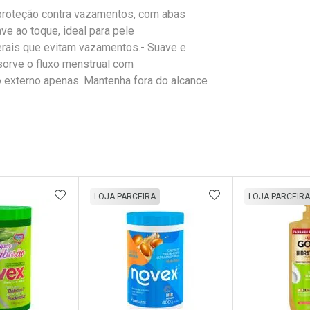
 proteção contra vazamentos, com abas
ve ao toque, ideal para pele
aterais que evitam vazamentos.- Suave e
bsorve o fluxo menstrual com
 externo apenas. Mantenha fora do alcance
FAVORITOS
ADICIONAR AOS FAVORITOS
ADICIONAR AOS 
LOJA PARCEIRA
LOJA PARCEIRA