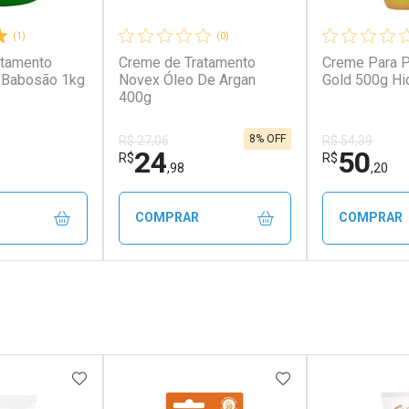
(1)
(0)
atamento
Creme de Tratamento
Creme Para P
 Babosão 1kg
Novex Óleo De Argan
Gold 500g Hi
400g
8% OFF
R$ 27,06
R$ 54,39
24
50
R$
R$
,98
,20
COMPRAR
COMPRAR
FECHAR
FECHAR
FECHAR
FECHAR
rio
Laboratório
Laborató
os
Por Menos
Por Men
FAVORITOS
ADICIONAR AOS FAVORITOS
ADICIONAR AOS 