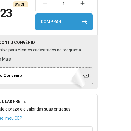
REMOVER UMA UNIDADE
AUMENTAR UMA UNIDA
8% OFF
,23
COMPRAR
CONTO
CONVÊNIO
usivo para clientes cadastrados no programa
a Mais
o Convênio
CULAR FRETE
o para Calcular o Frete
ule o prazo e o valor das suas entregas
sei meu CEP