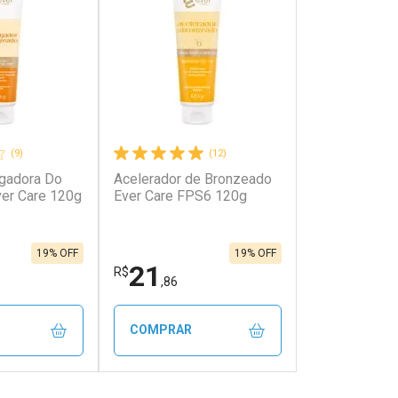
(9)
(12)
gadora Do
Acelerador de Bronzeado
onto
Ativar Desconto
er Care 120g
Ever Care FPS6 120g
em Desconto
Comprar sem Desconto
em Desconto
Comprar sem Desconto
0/cada
Por R$ 59,99/cada
0/cada
Por R$ 59,99/cada
19% OFF
19% OFF
21
R$
,86
COMPRAR
FECHAR
FECHAR
FECHAR
FECHAR