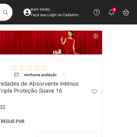
Acesse sua Conta
Precisa de 
Notific
Aces
Bem Vindo,
4
Você po
notifica
Vo
it
BUSCAR
Ver Recursos 
Faça seu Login ou Cadastro
Atendimento ao 
Central de Ajud
crumb
Televendas
4003-3393
nenhuma avaliação
0
nidades de Absorvente Intimus
ripla Proteção Suave 16
ADICIONAR AOS 
32