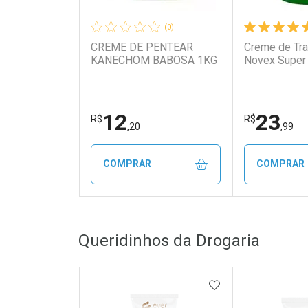
(0)
CREME DE PENTEAR
Creme de Tr
KANECHOM BABOSA 1KG
Novex Super
12
23
R$
R$
,20
,99
COMPRAR
COMPRAR
FECHAR
FECHAR
Queridinhos da Drogaria
Laboratório
Laborató
Por Menos
Por Men
ADICIONAR AOS 