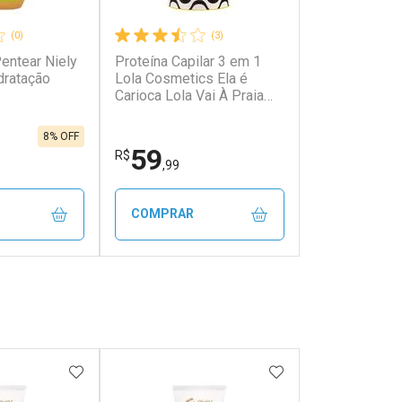
(0)
(3)
entear Niely
Proteína Capilar 3 em 1
dratação
Lola Cosmetics Ela é
Carioca Lola Vai À Praia
500g
8% OFF
59
R$
,99
COMPRAR
FECHAR
FECHAR
FECHAR
FECHAR
rio
Laboratório
os
Por Menos
FAVORITOS
ADICIONAR AOS FAVORITOS
ADICIONAR AOS 