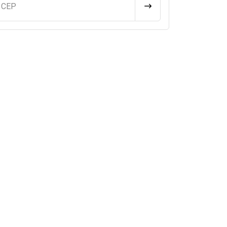
u CEP
CALCULAR FRETE