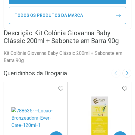
TODOS OS PRODUTOS DA MARCA
Descrição Kit Colônia Giovanna Baby
Clássic 200ml + Sabonate em Barra 90g
Kit Colônia Giovanna Baby Clássic 200ml + Sabonate em
Barra 90g
Queridinhos da Drogaria
Imagem A
Pró
ADICIONAR AOS FAVORITOS
ADIC