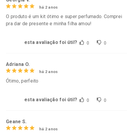
há 2 anos
O produto é um kit ótimo e super perfumado. Comprei
pra dar de presente e minha filha amou!
esta avaliação foi útil?
0
0
Adriana O.
há 2 anos
Ótimo, perfeito
esta avaliação foi útil?
0
0
Geane S.
há 2 anos