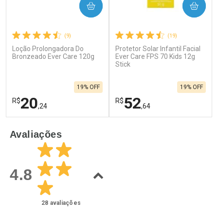
COMPRAR
COMPRAR
(9)
(19)
Loção Prolongadora Do
Protetor Solar Infantil Facial
Bronzeado Ever Care 120g
Ever Care FPS 70 Kids 12g
Stick
19% OFF
19% OFF
20
52
R$
R$
,24
,64
FECHAR
F
FECHAR
F
Avaliações
Laboratório
Laboratório
Por Menos
Por Menos
4.8
28
avaliações