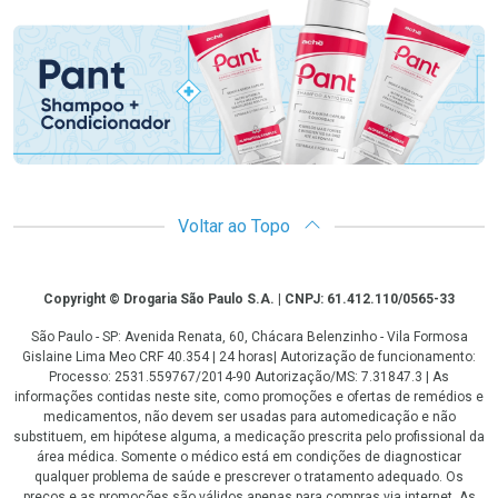
Promoção em Destaque
Voltar ao Topo
Copyright
Copyright © Drogaria São Paulo S.A. | CNPJ: 61.412.110/0565-33
São Paulo - SP: Avenida Renata, 60, Chácara Belenzinho - Vila Formosa
Gislaine Lima Meo CRF 40.354 | 24 horas| Autorização de funcionamento:
Processo: 2531.559767/2014-90 Autorização/MS: 7.31847.3 | As
informações contidas neste site, como promoções e ofertas de remédios e
medicamentos, não devem ser usadas para automedicação e não
substituem, em hipótese alguma, a medicação prescrita pelo profissional da
área médica. Somente o médico está em condições de diagnosticar
qualquer problema de saúde e prescrever o tratamento adequado. Os
preços e as promoções são válidos apenas para compras via internet. As