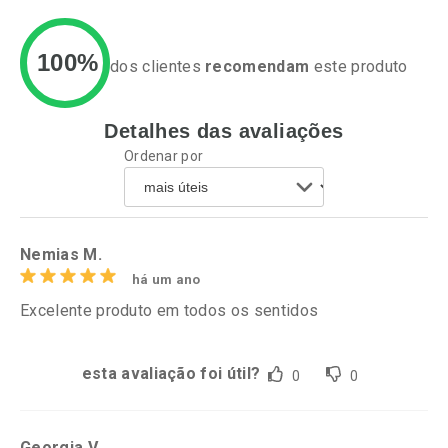
100%
dos clientes
recomendam
este produto
Detalhes das avaliações
Ativar Desconto
Ativar Desconto
Ordenar por
Comprar sem Desconto
Comprar sem Desconto
Por R$ 20,24/cada
Por R$ 52,64/cada
Comprar sem Desconto
Comprar sem Desconto
Por R$ 20,24/cada
Por R$ 52,64/cada
Nemias M.
há um ano
Excelente produto em todos os sentidos
esta avaliação foi útil?
0
0
Georgia V.