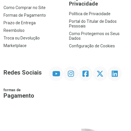
Privacidade
Como Comprar no Site
Política de Privacidade
Formas de Pagamento
Portal do Titular de Dados
Prazo de Entrega
Pessoais
Reembolso
Como Protegemos os Seus
Troca ou Devolução
Dados
Marketplace
Configuração de Cookies
YouTube
Instagram
Facebook
Twitter
Linkedin
Redes Sociais
formas de
Pagamento
PIX
MasterCard
VISA
ELO
AMEX
NuPay
Google Pay
Diners Club
Hipercard