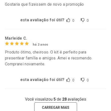
Gostaria que fizessem de novo a promoção
esta avaliação foi útil?
0
0
Marleide C.
há 2 anos
Produto ótimo, cheiroso. O kit é perfeito para
presentear família e amigos. Amei e recomendo.
Comprarei novamente.
esta avaliação foi útil?
0
0
Você visualizou
5
de
28
avaliações
CARREGAR MAIS