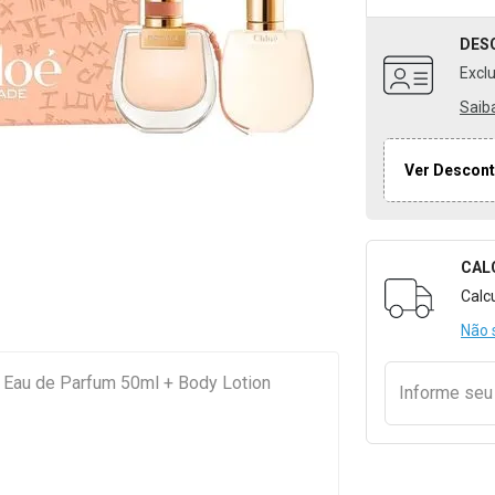
DES
Excl
Saib
Ver Descont
CAL
Formulári
Calc
Não 
 Eau de Parfum 50ml + Body Lotion
Informe se