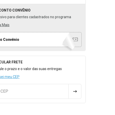
CONTO
CONVÊNIO
usivo para clientes cadastrados no programa
a Mais
o Convênio
CULAR FRETE
o para Calcular o Frete
ule o prazo e o valor das suas entregas
sei meu CEP
u CEP
CALCULAR FRETE