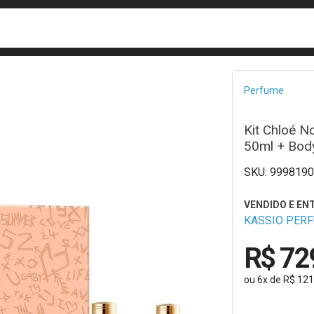
busca
isa?
Bread
Perfume
Kit Chloé 
50ml + Body
9998190
KASSIO PER
R$ 72
ou
6
x
de
R$ 121