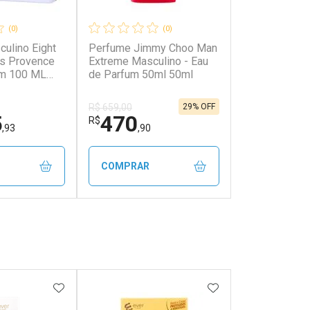
(0)
(0)
ulino Eight
Perfume Jimmy Choo Man
s Provence
Extreme Masculino - Eau
um 100 ML
de Parfum 50ml 50ml
ulino Eight
s Provence
29% OFF
R$ 659,00
um
5
470
R$
,93
,90
COMPRAR
FECHAR
FECHAR
FECHAR
FECHAR
rio
Laboratório
os
Por Menos
FAVORITOS
ADICIONAR AOS FAVORITOS
ADICIONAR AOS 