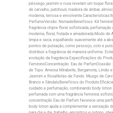
pêssego, jasmim e rosa revelam um toque flora
de carvalho, patchouli, madeira de âmbar, almís
moderna, terrosa e envolvente.Características:
PerfumeVersão: NomadeBenefícios: Kit feminin
fragrância chipre floral sofisticada, perfumação
moderna, floral, frutada e amadeirada.Modo de A
limpa e seca, espalhando suavemente até a abs
pontos de pulsação, como pescoço, colo e pulso
distribuir a fragrância de maneira uniforme. Evi
evolução da fragrância.Especificações do Produt
FemininoConcentração: Eau de ParfumOcasião: D
de Topo: Ameixa Mirabelle, Bergamota, Limão e
Jasmim e RosaNotas de Fundo: Musgo de Carval
Branco e SândaloBenefícios do Produto:Eficáci
cuidado e perfumação, combinando body lotion 
perfumada com uma fragrância feminina sofistic
concentração Eau de Parfum favorece uma perf
body lotion ajuda a complementar a sensação de
para dia a dia, trabalho, encontros e outono, i