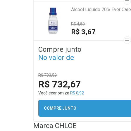
Álcool Líquido 70% Ever Car
R$ 4,59
R$ 3,67
Compre junto
No valor de
R$ 733,59
R$ 732,67
Você economiza
R$ 0,92
COMPRE JUNTO
Marca
CHLOE