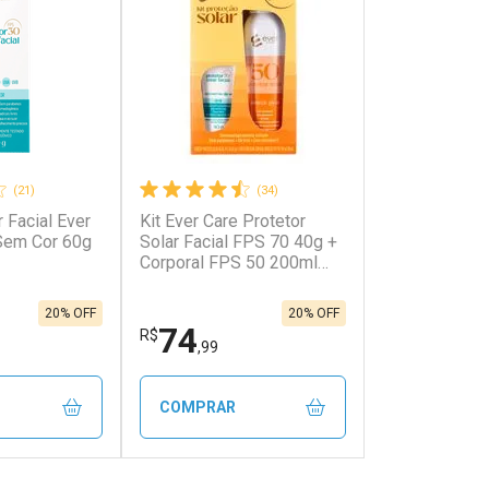
(21)
(34)
r Facial Ever
Kit Ever Care Protetor
onto
Ativar Desconto
Sem Cor 60g
Solar Facial FPS 70 40g +
Corporal FPS 50 200ml
Aerossol
em Desconto
Comprar sem Desconto
em Desconto
Comprar sem Desconto
5,93/cada
Por R$ 470,90/cada
5,93/cada
Por R$ 470,90/cada
20% OFF
20% OFF
74
R$
,99
COMPRAR
FECHAR
FECHAR
FECHAR
FECHAR