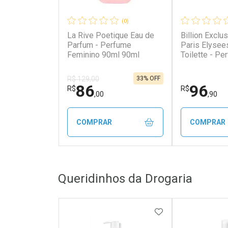
(0)
La Rive Poetique Eau de
Billion Exclus
Parfum - Perfume
Paris Elysee
Feminino 90ml 90ml
Toilette - Pe
Masculino 1
33% OFF
R$ 129,00
86
96
R$
R$
,00
,90
COMPRAR
COMPRAR
FECHAR
FECHAR
Queridinhos da Drogaria
Laboratório
Laborató
Por Menos
Por Men
ADICIONAR AOS 