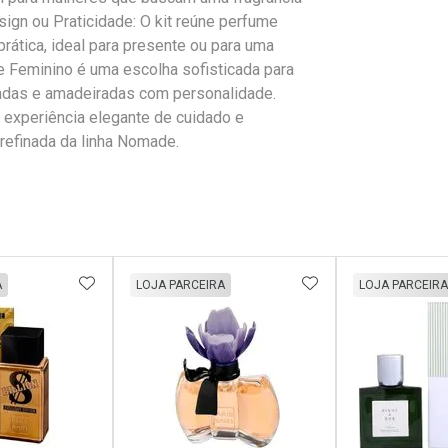
ign ou Praticidade: O kit reúne perfume
ática, ideal para presente ou para uma
e Feminino é uma escolha sofisticada para
utadas e amadeiradas com personalidade.
experiência elegante de cuidado e
refinada da linha Nomade.
FAVORITOS
ADICIONAR AOS FAVORITOS
ADICIONAR AOS 
A
LOJA PARCEIRA
LOJA PARCEIRA