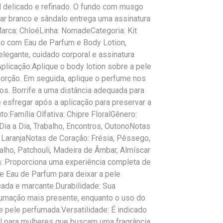
l delicado e refinado. O fundo com musgo
car branco e sândalo entrega uma assinatura
Marca: ChloéLinha: NomadeCategoria: Kit
o com Eau de Parfum e Body Lotion,
 elegante, cuidado corporal e assinatura
plicação:Aplique o body lotion sobre a pele
orção. Em seguida, aplique o perfume nos
s. Borrife a uma distância adequada para
te esfregar após a aplicação para preservar a
o:Família Olfativa: Chipre FloralGênero:
ia a Dia, Trabalho, Encontros, OutonoNotas
 LaranjaNotas de Coração: Frésia, Pêssego,
ho, Patchouli, Madeira de Âmbar, Almíscar
a: Proporciona uma experiência completa de
e Eau de Parfum para deixar a pele
ada e marcante.Durabilidade: Sua
umação mais presente, enquanto o uso do
 pele perfumada.Versatilidade: É indicado
deal para mulheres que buscam uma fragrância