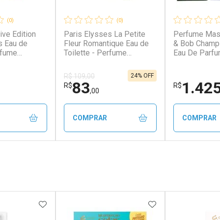
(0)
(0)
ive Edition
Paris Elysses La Petite
Perfume Masc
s Eau de
Fleur Romantique Eau de
& Bob Champ
rfume
Toilette - Perfume
Eau De Parf
00ml
Feminino 100ml
Perfume Masc
& Bob Champ
24% OFF
R$ 109,00
Eau De Parf
83
1.42
R$
R$
,00
COMPRAR
COMPRAR
FECHAR
FECHAR
FECHAR
FECHAR
rio
Laboratório
Laborató
os
Por Menos
Por Men
FAVORITOS
ADICIONAR AOS FAVORITOS
ADICIONAR AOS 