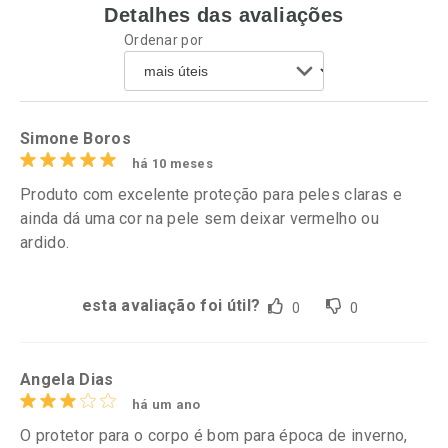
Detalhes das avaliações
Ativar Desconto
Ativar Desconto
Ordenar por
Comprar sem Desconto
Comprar sem Desconto
Por R$ 52,99/cada
Por R$ 52,47/cada
Comprar sem Desconto
Comprar sem Desconto
Por R$ 52,99/cada
Por R$ 52,47/cada
Simone Boros
há 10 meses
Produto com excelente proteção para peles claras e
ainda dá uma cor na pele sem deixar vermelho ou
ardido.
esta avaliação foi útil?
0
0
Angela Dias
há um ano
O protetor para o corpo é bom para época de inverno,