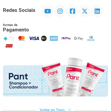
YouTube
Instagram
Facebook
Twitter
Linkedin
Redes Sociais
formas de
Pagamento
PIX
MasterCard
VISA
ELO
AMEX
NuPay
Google Pay
Diners Club
Hipercard
Promoção em Destaque
Voltar ao Topo