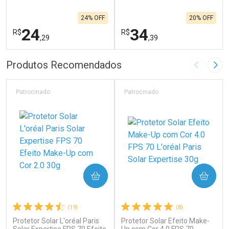
24% OFF
20% OFF
24
34
R$
R$
,29
,39
FECHAR
F
FECHAR
F
Produtos Recomendados
Imagem A
Pró
Laboratório
Laboratório
Por Menos
Por Menos
Patrocinado
Patrocinado
COMPRAR
COMPRAR
(19)
(8)
Protetor Solar L'oréal Paris
Protetor Solar Efeito Make-
Ativar Desconto
Ativar Desconto