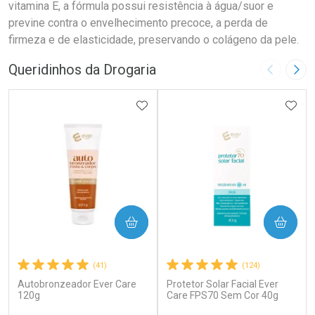
vitamina E, a fórmula possui resistência à água/suor e
previne contra o envelhecimento precoce, a perda de
firmeza e de elasticidade, preservando o colágeno da pele.
Queridinhos da Drogaria
Imagem A
Pró
ADICIONAR AOS FAVORITOS
ADIC
COMPRAR
COMPRAR
(41)
(124)
Autobronzeador Ever Care
Protetor Solar Facial Ever
120g
Care FPS70 Sem Cor 40g