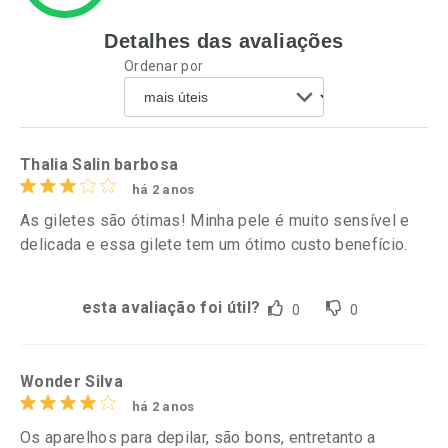
Detalhes das avaliações
Ativar Desconto
Ativar Desconto
Ordenar por
Comprar sem Desconto
Comprar sem Desconto
Por R$ 42,13/cada
Por R$ 34,99/cada
Comprar sem Desconto
Comprar sem Desconto
Por R$ 42,13/cada
Por R$ 34,99/cada
Thalia Salin barbosa
há 2 anos
As giletes são ótimas! Minha pele é muito sensível e
delicada e essa gilete tem um ótimo custo benefício.
esta avaliação foi útil?
0
0
Wonder Silva
há 2 anos
Os aparelhos para depilar, são bons, entretanto a