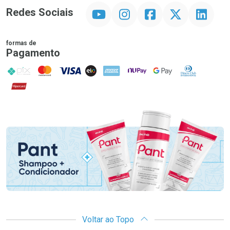
YouTube
Instagram
Facebook
Twitter
Linkedin
Redes Sociais
formas de
Pagamento
PIX
MasterCard
VISA
ELO
AMEX
NuPay
Google Pay
Diners Club
Hipercard
Promoção em Destaque
Voltar ao Topo