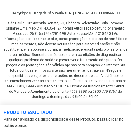
Copyright
Copyright © Drogaria São Paulo S.A. | CNPJ: 61.412.110/0565-33
São Paulo - SP: Avenida Renata, 60, Chácara Belenzinho - Vila Formosa
Gislaine Lima Meo CRF 40.354 | 24 horas| Autorização de funcionamento:
Processo: 2531.559767/2014-90 Autorização/MS: 7.31847.3 | As
informações contidas neste site, como promoções e ofertas de remédios e
medicamentos, não devem ser usadas para automedicação e não
substituem, em hipótese alguma, a medicação prescrita pelo profissional da
área médica. Somente o médico está em condições de diagnosticar
qualquer problema de saúde e prescrever o tratamento adequado. Os
preços e as promoções são válidos apenas para compras via internet. As
fotos contidas em nosso site são meramente ilustrativas. *Preços e
disponibilidade sujeitos a alterações no decorrer do dia. Antibióticos e
antimicrobianos vendas apenas em lojas físicas ou televendas. Portaria nº
344 - 01/02/1999 - Ministério da Saúde. Horário de funcionamento Central
de Vendas e Atendimento ao Cliente 4003 3393 ou 0800 779 8767 de
domingo a domingo das 08h00 às 20h00.
LGPD Aceite os Cookies
PRODUTO ESGOTADO
Para ser avisado da disponibilidade deste Produto, basta clicar no
botão abaixo.