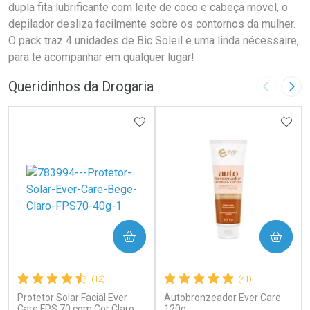
dupla fita lubrificante com leite de coco e cabeça móvel, o
depilador desliza facilmente sobre os contornos da mulher.
O pack traz 4 unidades de Bic Soleil e uma linda nécessaire,
para te acompanhar em qualquer lugar!
Queridinhos da Drogaria
Imagem A
Pró
ADICIONAR AOS FAVORITOS
ADIC
COMPRAR
COMPRAR
(12)
(41)
Protetor Solar Facial Ever
Autobronzeador Ever Care
Care FPS 70 com Cor Claro
120g