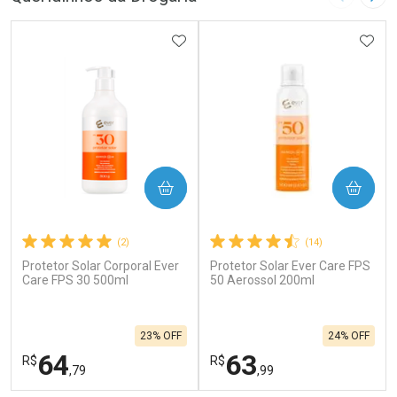
Imagem A
Pró
ADICIONAR AOS FAVORITOS
ADIC
COMPRAR
COMPRAR
(2)
(14)
Protetor Solar Corporal Ever
Protetor Solar Ever Care FPS
Care FPS 30 500ml
50 Aerossol 200ml
23% OFF
24% OFF
64
63
R$
R$
,79
,99