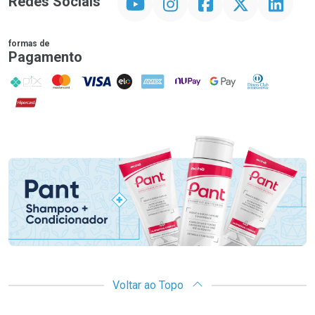
Redes Sociais
formas de
Pagamento
PIX
MasterCard
VISA
ELO
AMEX
NuPay
Google Pay
Diners Club
Hipercard
Promoção em Destaque
Voltar ao Topo