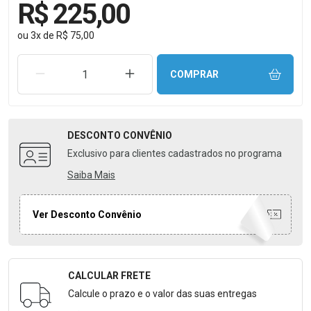
R$ 225,00
ou
3
x
de
R$ 75,00
REMOVER UMA UNIDADE
AUMENTAR UMA UNIDADE
COMPRAR
DESCONTO
CONVÊNIO
Exclusivo para clientes cadastrados no programa
Saiba Mais
Ver Desconto Convênio
CALCULAR FRETE
Formulário para Calcular o Frete
Calcule o prazo e o valor das suas entregas