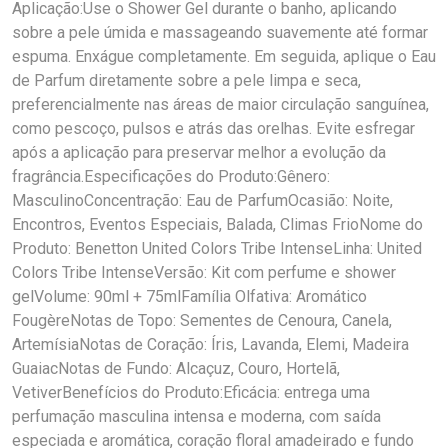
Aplicação:Use o Shower Gel durante o banho, aplicando
sobre a pele úmida e massageando suavemente até formar
espuma. Enxágue completamente. Em seguida, aplique o Eau
de Parfum diretamente sobre a pele limpa e seca,
preferencialmente nas áreas de maior circulação sanguínea,
como pescoço, pulsos e atrás das orelhas. Evite esfregar
após a aplicação para preservar melhor a evolução da
fragrância.Especificações do Produto:Gênero:
MasculinoConcentração: Eau de ParfumOcasião: Noite,
Encontros, Eventos Especiais, Balada, Climas FrioNome do
Produto: Benetton United Colors Tribe IntenseLinha: United
Colors Tribe IntenseVersão: Kit com perfume e shower
gelVolume: 90ml + 75mlFamília Olfativa: Aromático
FougèreNotas de Topo: Sementes de Cenoura, Canela,
ArtemísiaNotas de Coração: Íris, Lavanda, Elemi, Madeira
GuaiacNotas de Fundo: Alcaçuz, Couro, Hortelã,
VetiverBenefícios do Produto:Eficácia: entrega uma
perfumação masculina intensa e moderna, com saída
especiada e aromática, coração floral amadeirado e fundo