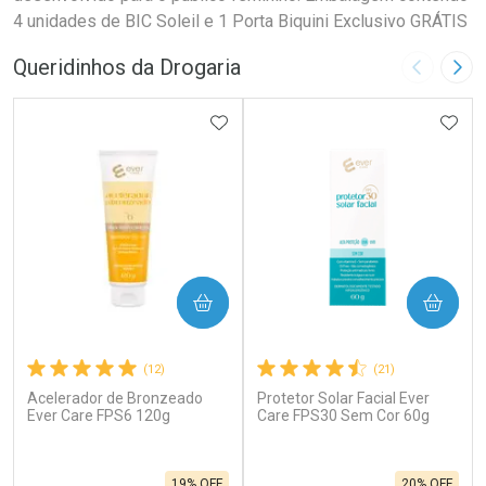
4 unidades de BIC Soleil e 1 Porta Biquini Exclusivo GRÁTIS
Queridinhos da Drogaria
Imagem A
Pró
ADICIONAR AOS FAVORITOS
ADIC
COMPRAR
COMPRAR
(12)
(21)
Acelerador de Bronzeado
Protetor Solar Facial Ever
Ever Care FPS6 120g
Care FPS30 Sem Cor 60g
19% OFF
20% OFF