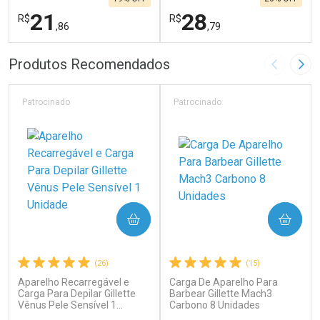
21
28
R$
R$
,86
,79
FECHAR
F
FECHAR
F
Produtos Recomendados
Imagem A
Pró
Laboratório
Laboratório
Por Menos
Por Menos
Patrocinado
Patrocinado
COMPRAR
COMPRAR
(26)
(15)
Aparelho Recarregável e
Carga De Aparelho Para
Ativar Desconto
Ativar Desconto
Carga Para Depilar Gillette
Barbear Gillette Mach3
Vênus Pele Sensível 1
Comprar sem Desconto
Carbono 8 Unidades
Comprar sem Desconto
Unidade
Por R$ 21,86/cada
Por R$ 28,79/cada