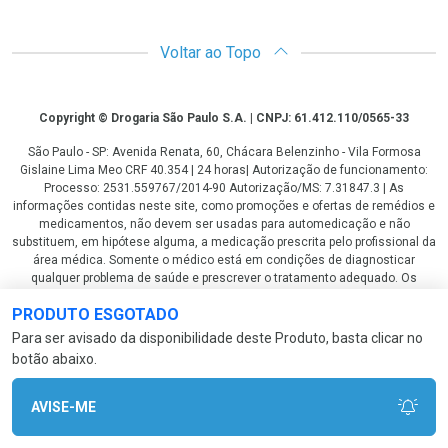
Voltar ao Topo
Copyright
Copyright © Drogaria São Paulo S.A. | CNPJ: 61.412.110/0565-33
São Paulo - SP: Avenida Renata, 60, Chácara Belenzinho - Vila Formosa
Gislaine Lima Meo CRF 40.354 | 24 horas| Autorização de funcionamento:
Processo: 2531.559767/2014-90 Autorização/MS: 7.31847.3 | As
informações contidas neste site, como promoções e ofertas de remédios e
medicamentos, não devem ser usadas para automedicação e não
substituem, em hipótese alguma, a medicação prescrita pelo profissional da
área médica. Somente o médico está em condições de diagnosticar
qualquer problema de saúde e prescrever o tratamento adequado. Os
preços e as promoções são válidos apenas para compras via internet. As
PRODUTO ESGOTADO
fotos contidas em nosso site são meramente ilustrativas. *Preços e
disponibilidade sujeitos a alterações no decorrer do dia. Antibióticos e
Para ser avisado da disponibilidade deste Produto, basta clicar no
antimicrobianos vendas apenas em lojas físicas ou televendas. Portaria nº
botão abaixo.
344 - 01/02/1999 - Ministério da Saúde. Horário de funcionamento Central
de Vendas e Atendimento ao Cliente 4003 3393 ou 0800 779 8767 de
domingo a domingo das 08h00 às 20h00.
AVISE-ME
LGPD Aceite os Cookies