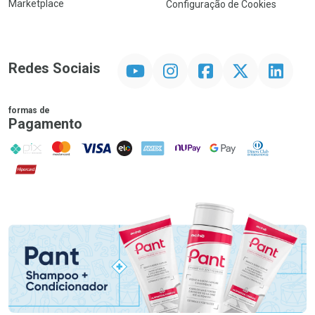
Marketplace
Configuração de Cookies
YouTube
Instagram
Facebook
Twitter
Linkedin
Redes Sociais
formas de
Pagamento
PIX
MasterCard
VISA
ELO
AMEX
NuPay
Google Pay
Diners Club
Hipercard
Promoção em Destaque