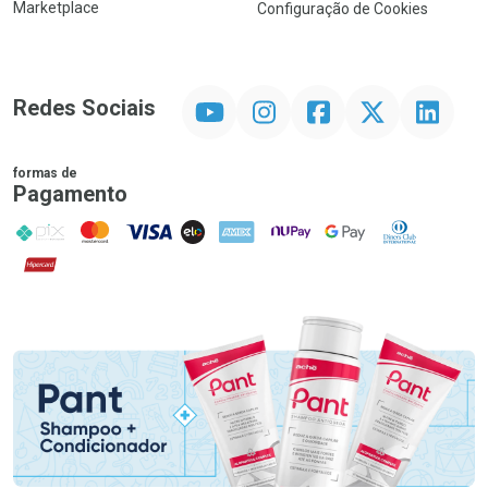
Marketplace
Configuração de Cookies
YouTube
Instagram
Facebook
Twitter
Linkedin
Redes Sociais
formas de
Pagamento
PIX
MasterCard
VISA
ELO
AMEX
NuPay
Google Pay
Diners Club
Hipercard
Promoção em Destaque