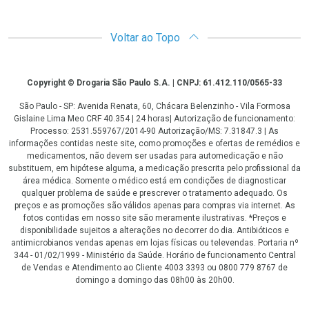
Voltar ao Topo
Copyright
Copyright © Drogaria São Paulo S.A. | CNPJ: 61.412.110/0565-33
São Paulo - SP: Avenida Renata, 60, Chácara Belenzinho - Vila Formosa
Gislaine Lima Meo CRF 40.354 | 24 horas| Autorização de funcionamento:
Processo: 2531.559767/2014-90 Autorização/MS: 7.31847.3 | As
informações contidas neste site, como promoções e ofertas de remédios e
medicamentos, não devem ser usadas para automedicação e não
substituem, em hipótese alguma, a medicação prescrita pelo profissional da
área médica. Somente o médico está em condições de diagnosticar
qualquer problema de saúde e prescrever o tratamento adequado. Os
preços e as promoções são válidos apenas para compras via internet. As
fotos contidas em nosso site são meramente ilustrativas. *Preços e
disponibilidade sujeitos a alterações no decorrer do dia. Antibióticos e
antimicrobianos vendas apenas em lojas físicas ou televendas. Portaria nº
344 - 01/02/1999 - Ministério da Saúde. Horário de funcionamento Central
de Vendas e Atendimento ao Cliente 4003 3393 ou 0800 779 8767 de
domingo a domingo das 08h00 às 20h00.
LGPD Aceite os Cookies