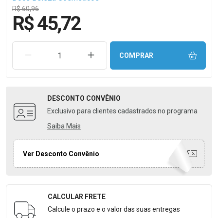
R$ 60,96
R$ 45,72
REMOVER UMA UNIDADE
AUMENTAR UMA UNIDADE
COMPRAR
DESCONTO
CONVÊNIO
Exclusivo para clientes cadastrados no programa
Saiba Mais
Ver Desconto Convênio
CALCULAR FRETE
Formulário para Calcular o Frete
Calcule o prazo e o valor das suas entregas