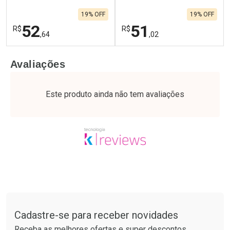
19% OFF
19% OFF
52
51
R$
R$
,64
,02
FECHAR
F
FECHAR
F
Avaliações
Laboratório
Laboratório
Por Menos
Por Menos
Este produto ainda não tem avaliações
Tudo sobre a Drogaria São Paulo
Cadastre-se para receber novidades
Ativar Desconto
Ativar Desconto
Receba as melhores ofertas e super descontos