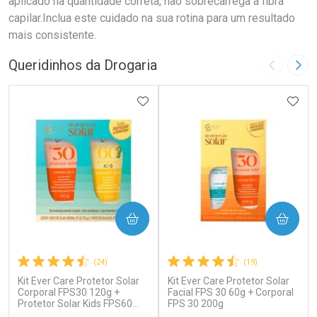
aplicado na quantidade correta, não sobrecarrega a fibra
capilar.Inclua este cuidado na sua rotina para um resultado
mais consistente.
Queridinhos da Drogaria
Imagem A
Pró
ADICIONAR AOS FAVORITOS
ADIC
COMPRAR
COMPRAR
(24)
(19)
Kit Ever Care Protetor Solar
Kit Ever Care Protetor Solar
Corporal FPS30 120g +
Facial FPS 30 60g + Corporal
Protetor Solar Kids FPS60
FPS 30 200g
120g