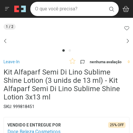
Drogaria São Paulo
Menu
Aces
Ir direto para a home
O que você precisa?
V
i
BUSCAR
Navegue pela página
Ir direto para o conteúdo
Faça a sua busca
Ir direto para a busca
Ir direto para a conta
AD
1
/ 2
Ir direto para a ajuda
Ir direto para a notificações
Ir direto para o carrinho
Ir direto para o menu
Breadcrumb
Leave-In
nenhuma avaliação
0
Kit Alfaparf Semi Di Lino Sublime
Shine Lotion (3 unids de 13 ml) - Kit
Alfaparf Semi Di Lino Sublime Shine
Lotion 3x13 ml
999818451
25% OFF
Doce Beleza Cosmeticos