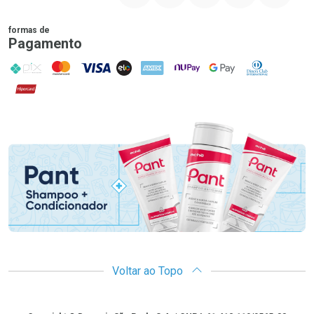
formas de
Pagamento
PIX
MasterCard
VISA
ELO
AMEX
NuPay
Google Pay
Diners Club
Hipercard
Promoção em Destaque
Voltar ao Topo