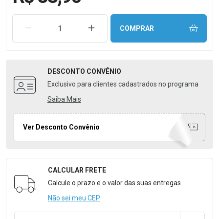
REMOVER UMA UNIDADE
AUMENTAR UMA UNIDADE
COMPRAR
DESCONTO
CONVÊNIO
Exclusivo para clientes cadastrados no programa
Saiba Mais
Ver Desconto Convênio
CALCULAR FRETE
Formulário para Calcular o Frete
Calcule o prazo e o valor das suas entregas
Não sei meu CEP