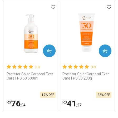
ADICIONAR AOS FAVORITOS
ADIC
COMPRAR
COMPRAR
(13)
(12)
Protetor Solar Corporal Ever
Protetor Solar Corporal Ever
Care FPS 50 500ml
Care FPS 30 200g
19% OFF
22% OFF
76
41
R$
R$
,94
,27
FECHAR
F
FECHAR
F