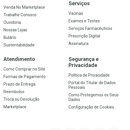
Serviços
Venda No Marketplace
Vacinas
Trabalhe Conosco
Exames e Testes
Ouvidoria
Serviços Farmacêuticos
Nossas Lojas
Prescrição Digital
Bulário
Assinatura
Sustentabilidade
Atendimento
Segurança e
Privacidade
Como Comprar no Site
Política de Privacidade
Formas de Pagamento
Portal do Titular de Dados
Prazo de Entrega
Pessoais
Reembolso
Como Protegemos os Seus
Troca ou Devolução
Dados
Marketplace
Configuração de Cookies