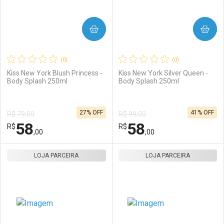
COMPRAR
COMPRAR
(0)
(0)
Kiss New York Blush Princess -
Kiss New York Silver Queen -
Body Splash 250ml
Body Splash 250ml
Ativar Desconto
Ativar Desconto
27% OFF
41% OFF
R$ 79,00
R$ 99,00
Comprar sem Desconto
Comprar sem Desconto
58
58
R$
Comprar sem Desconto
R$
Comprar sem Desconto
Por R$ 68,00/cada
Por R$ 68,00/cada
,00
,00
Por R$ 68,00/cada
Por R$ 68,00/cada
LOJA PARCEIRA
FECHAR
FECHAR
LOJA PARCEIRA
F
F
Laboratório
Por Menos
Laboratório
Por Menos