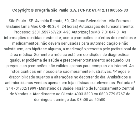
Copyright
Copyright © Drogaria São Paulo S.A. | CNPJ: 61.412.110/0565-33
São Paulo - SP: Avenida Renata, 60, Chácara Belenzinho - Vila Formosa
Gislaine Lima Meo CRF 40.354 | 24 horas| Autorização de funcionamento:
Processo: 2531.559767/2014-90 Autorização/MS: 7.31847.3 | As
informações contidas neste site, como promoções e ofertas de remédios e
medicamentos, não devem ser usadas para automedicação e não
substituem, em hipótese alguma, a medicação prescrita pelo profissional da
área médica. Somente o médico está em condições de diagnosticar
qualquer problema de saúde e prescrever o tratamento adequado. Os
preços e as promoções são válidos apenas para compras via internet. As
fotos contidas em nosso site são meramente ilustrativas. *Preços e
disponibilidade sujeitos a alterações no decorrer do dia. Antibióticos e
antimicrobianos vendas apenas em lojas físicas ou televendas. Portaria nº
344 - 01/02/1999 - Ministério da Saúde. Horário de funcionamento Central
de Vendas e Atendimento ao Cliente 4003 3393 ou 0800 779 8767 de
domingo a domingo das 08h00 às 20h00.
LGPD Aceite os Cookies