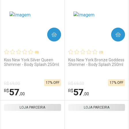
COMPRAR
COMPRAR
(0)
(0)
Kiss New York Silver Queen
Kiss New York Bronze Goddess
Shimmer - Body Splash 250ml
Shimmer - Body Splash 250ml
17% OFF
17% OFF
R$ 69,00
R$ 69,00
57
57
R$
R$
,00
,00
LOJA PARCEIRA
FECHAR
FECHAR
LOJA PARCEIRA
F
F
Laboratório
Por Menos
Laboratório
Por Menos