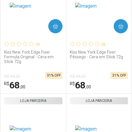
COMPRAR
COMPRAR
(0)
(0)
Kiss New York Edge Fixer
Kiss New York Edge Fixer
Formula Original - Cera em
Pêssego - Cera em Stick 72g
Stick 72g
Ativar Desconto
Ativar Desconto
31% OFF
31% OFF
R$ 99,00
R$ 99,00
Comprar sem Desconto
Comprar sem Desconto
68
68
R$
Comprar sem Desconto
R$
Comprar sem Desconto
Por R$ 57,00/cada
Por R$ 57,00/cada
,00
,00
Por R$ 57,00/cada
Por R$ 57,00/cada
LOJA PARCEIRA
FECHAR
FECHAR
LOJA PARCEIRA
F
F
Laboratório
Por Menos
Laboratório
Por Menos