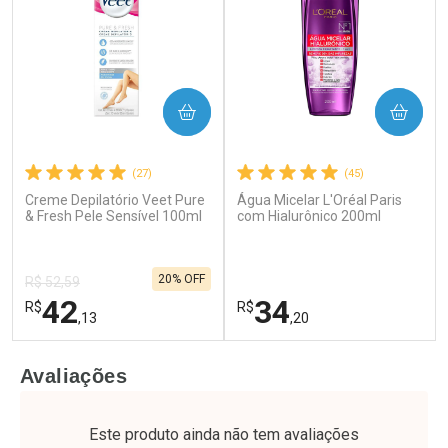
COMPRAR
COMPRAR
(27)
(45)
Creme Depilatório Veet Pure
Água Micelar L'Oréal Paris
Ativar Desconto
Ativar Desconto
& Fresh Pele Sensível 100ml
com Hialurônico 200ml
Comprar sem Desconto
Comprar sem Desconto
Por R$ 55,19/cada
Por R$ 37,25/cada
Comprar sem Desconto
Comprar sem Desconto
20% OFF
Por R$ 55,19/cada
Por R$ 37,25/cada
R$ 52,59
42
34
R$
R$
,13
,20
FECHAR
F
FECHAR
F
Avaliações
Laboratório
Laboratório
Por Menos
Por Menos
Este produto ainda não tem avaliações