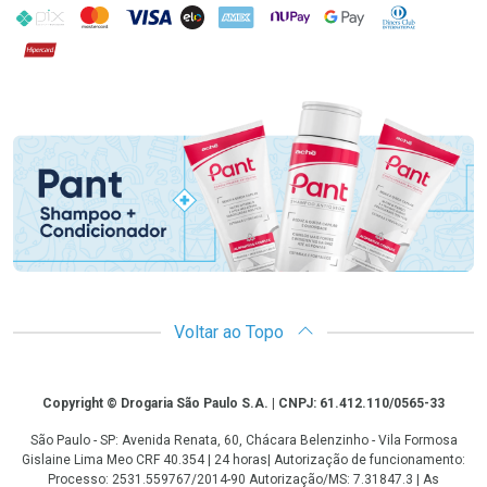
PIX
MasterCard
VISA
ELO
AMEX
NuPay
Google Pay
Diners Club
Hipercard
Promoção em Destaque
Voltar ao Topo
Copyright
Copyright © Drogaria São Paulo S.A. | CNPJ: 61.412.110/0565-33
São Paulo - SP: Avenida Renata, 60, Chácara Belenzinho - Vila Formosa
Gislaine Lima Meo CRF 40.354 | 24 horas| Autorização de funcionamento:
Processo: 2531.559767/2014-90 Autorização/MS: 7.31847.3 | As