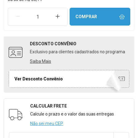
REMOVER UMA UNIDADE
AUMENTAR UMA UNIDADE
COMPRAR
DESCONTO
CONVÊNIO
Exclusivo para clientes cadastrados no programa
Saiba Mais
Ver Desconto Convênio
CALCULAR FRETE
Formulário para Calcular o Frete
Calcule o prazo e o valor das suas entregas
Não sei meu CEP