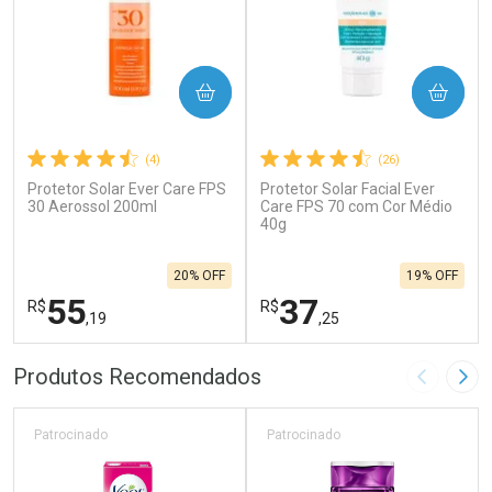
COMPRAR
COMPRAR
(4)
(26)
Protetor Solar Ever Care FPS
Protetor Solar Facial Ever
30 Aerossol 200ml
Care FPS 70 com Cor Médio
40g
20% OFF
19% OFF
55
37
R$
R$
,19
,25
FECHAR
F
FECHAR
F
Produtos Recomendados
Imagem A
Pró
Laboratório
Laboratório
Por Menos
Por Menos
Patrocinado
Patrocinado