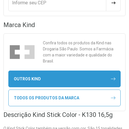
Informe seu CEP
CALCULA
Marca
Kind
Confira todos os produtos da
Kind
nas
Drogaria São Paulo. Somos a Farmácia
com a maior variedade e qualidade do
Brasil.
OUTROS KIND
TODOS OS PRODUTOS DA MARCA
Descrição Kind Stick Color - K130 16,5g
O Kind Stick Color também na versão com cor. São 15 tonalidades