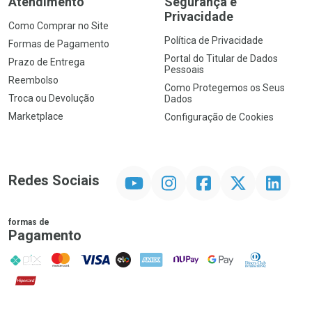
Atendimento
Segurança e
Privacidade
Como Comprar no Site
Política de Privacidade
Formas de Pagamento
Portal do Titular de Dados
Prazo de Entrega
Pessoais
Reembolso
Como Protegemos os Seus
Troca ou Devolução
Dados
Marketplace
Configuração de Cookies
YouTube
Instagram
Facebook
Twitter
Linkedin
Redes Sociais
formas de
Pagamento
PIX
MasterCard
VISA
ELO
AMEX
NuPay
Google Pay
Diners Club
Hipercard