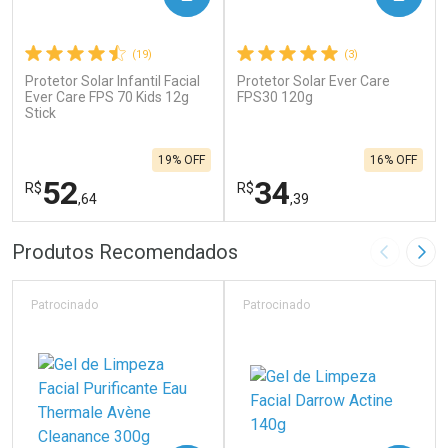
(19)
(3)
Protetor Solar Infantil Facial
Protetor Solar Ever Care
Ever Care FPS 70 Kids 12g
FPS30 120g
Stick
19% OFF
16% OFF
52
34
R$
R$
,64
,39
FECHAR
F
FECHAR
F
Produtos Recomendados
Imagem A
Pró
Laboratório
Laboratório
Por Menos
Por Menos
Patrocinado
Patrocinado