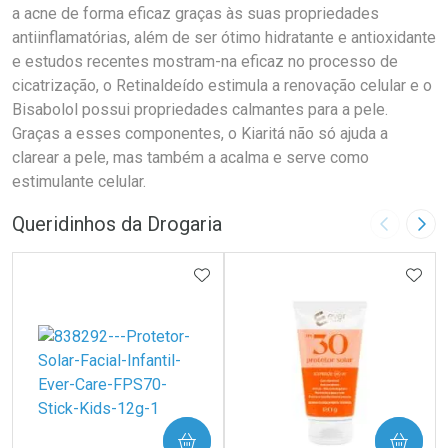
a acne de forma eficaz graças às suas propriedades
antiinflamatórias, além de ser ótimo hidratante e antioxidante
e estudos recentes mostram-na eficaz no processo de
cicatrização, o Retinaldeído estimula a renovação celular e o
Bisabolol possui propriedades calmantes para a pele.
Graças a esses componentes, o Kiaritá não só ajuda a
clarear a pele, mas também a acalma e serve como
estimulante celular.
Queridinhos da Drogaria
Imagem A
Pró
ADICIONAR AOS FAVORITOS
ADIC
COMPRAR
COMPRAR