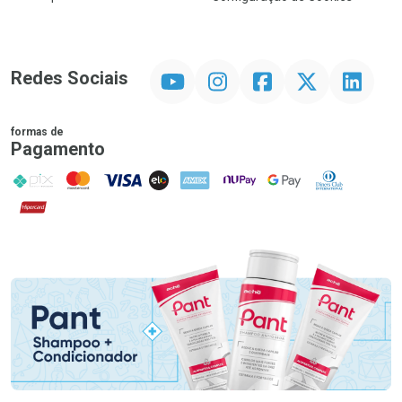
YouTube
Instagram
Facebook
Twitter
Linkedin
Redes Sociais
formas de
Pagamento
PIX
MasterCard
VISA
ELO
AMEX
NuPay
Google Pay
Diners Club
Hipercard
Promoção em Destaque