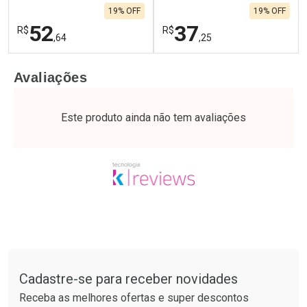
19% OFF
19% OFF
52
37
R$
R$
,64
,25
FECHAR
F
FECHAR
F
Avaliações
Laboratório
Laboratório
Por Menos
Por Menos
Este produto ainda não tem avaliações
Tudo sobre a Drogaria São Paulo
Cadastre-se para receber novidades
Ativar Desconto
Ativar Desconto
Receba as melhores ofertas e super descontos
Comprar sem Desconto
Comprar sem Desconto