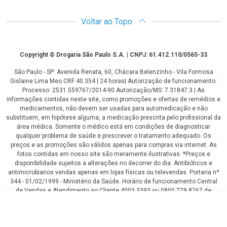
Voltar ao Topo
Copyright
Copyright © Drogaria São Paulo S.A. | CNPJ: 61.412.110/0565-33
São Paulo - SP: Avenida Renata, 60, Chácara Belenzinho - Vila Formosa
Gislaine Lima Meo CRF 40.354 | 24 horas| Autorização de funcionamento:
Processo: 2531.559767/2014-90 Autorização/MS: 7.31847.3 | As
informações contidas neste site, como promoções e ofertas de remédios e
medicamentos, não devem ser usadas para automedicação e não
substituem, em hipótese alguma, a medicação prescrita pelo profissional da
área médica. Somente o médico está em condições de diagnosticar
qualquer problema de saúde e prescrever o tratamento adequado. Os
preços e as promoções são válidos apenas para compras via internet. As
fotos contidas em nosso site são meramente ilustrativas. *Preços e
disponibilidade sujeitos a alterações no decorrer do dia. Antibióticos e
antimicrobianos vendas apenas em lojas físicas ou televendas. Portaria nº
344 - 01/02/1999 - Ministério da Saúde. Horário de funcionamento Central
de Vendas e Atendimento ao Cliente 4003 3393 ou 0800 779 8767 de
domingo a domingo das 08h00 às 20h00.
R$ 119,00
LGPD Aceite os Cookies
COMPRAR
R$ 92,00