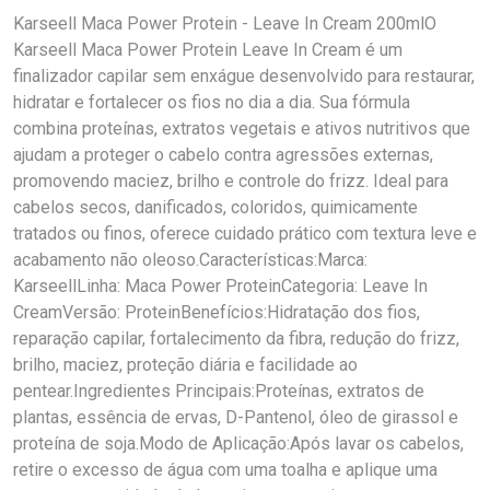
Karseell Maca Power Protein - Leave In Cream 200mlO
Karseell Maca Power Protein Leave In Cream é um
finalizador capilar sem enxágue desenvolvido para restaurar,
hidratar e fortalecer os fios no dia a dia. Sua fórmula
combina proteínas, extratos vegetais e ativos nutritivos que
ajudam a proteger o cabelo contra agressões externas,
promovendo maciez, brilho e controle do frizz. Ideal para
cabelos secos, danificados, coloridos, quimicamente
tratados ou finos, oferece cuidado prático com textura leve e
acabamento não oleoso.Características:Marca:
KarseellLinha: Maca Power ProteinCategoria: Leave In
CreamVersão: ProteinBenefícios:Hidratação dos fios,
reparação capilar, fortalecimento da fibra, redução do frizz,
brilho, maciez, proteção diária e facilidade ao
pentear.Ingredientes Principais:Proteínas, extratos de
plantas, essência de ervas, D-Pantenol, óleo de girassol e
proteína de soja.Modo de Aplicação:Após lavar os cabelos,
retire o excesso de água com uma toalha e aplique uma