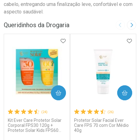
cabelo, entregando uma finalização leve, confortável e com
aspecto saudável.
Queridinhos da Drogaria
Imagem A
Pró
ADICIONAR AOS FAVORITOS
ADIC
COMPRAR
COMPRAR
(24)
(26)
Kit Ever Care Protetor Solar
Protetor Solar Facial Ever
Corporal FPS30 120g +
Care FPS 70 com Cor Médio
Protetor Solar Kids FPS60
40g
120g