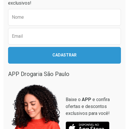
exclusivos!
Por R$ 52,64/cada
Por R$ 37,25/cada
Comprar sem Desconto
Comprar sem Desconto
Preencha o formulário abaixo para receber 
Por R$ 52,64/cada
Por R$ 37,25/cada
Nome
Email
CADASTRAR
APP Drogaria São Paulo
Baixe o
APP
e confira
ofertas e descontos
exclusivos para você!