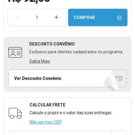
REMOVER UMA UNIDADE
AUMENTAR UMA UNIDADE
COMPRAR
DESCONTO
CONVÊNIO
Exclusivo para clientes cadastrados no programa
Saiba Mais
Ver Desconto Convênio
CALCULAR FRETE
Formulário para Calcular o Frete
Calcule o prazo e o valor das suas entregas
Não sei meu CEP